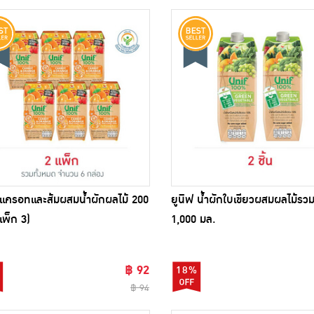
 แครอทและส้มผสมน้ำผักผลไม้ 200
ยูนิฟ น้ำผักใบเขียวผสมผลไม้ร
แพ็ก 3)
1,000 มล.
฿ 92
18%
฿ 94