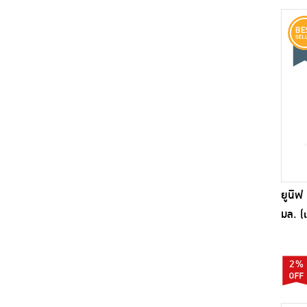
ยูนิฟ
มล. (
2%