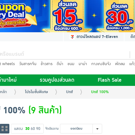
ดาวน์โหลดแอป 7-Eleven
ติ
t wheels
วันสารทจีน
ข้าวสาร
ดีน่า
ขนม
มาม่า
กางเกงชินจัง
พัดลม
แก้
้ามาใหม่
รวมคูปองส่วนลด
Flash Sale
หลัก
โปรโมชั่นพิเศษ
Unif
Unif 100%
f 100%
(9 สินค้า)
แสดง
30
60
90
จัดเรียงตาม
ยอดนิยม