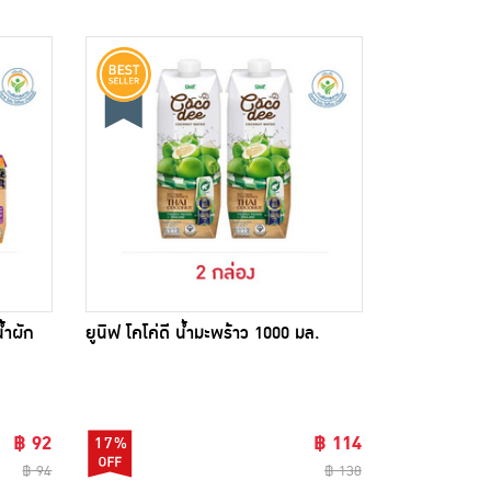
้ำผัก
ยูนิฟ โคโค่ดี น้ำมะพร้าว 1000 มล.
฿ 92
฿ 114
17%
฿ 94
฿ 138