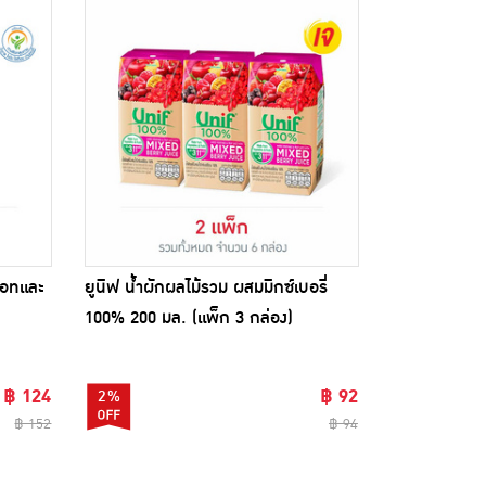
รอทและ
ยูนิฟ น้ำผักผลไม้รวม ผสมมิกซ์เบอรี่
ขออภัยสินค้าหมด
100% 200 มล. (แพ็ก 3 กล่อง)
฿ 124
฿ 92
2%
฿ 152
฿ 94