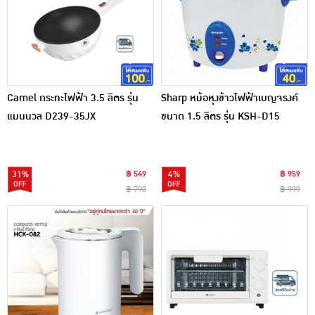
Camel กระทะไฟฟ้า 3.5 ลิตร รุ่น
Sharp หม้อหุงข้าวไฟฟ้าเบญจรงค์
แมนนวล D239-35JX
ขนาด 1.5 ลิตร รุ่น KSH-D15
31%
฿ 549
4%
฿ 959
฿ 790
฿ 999