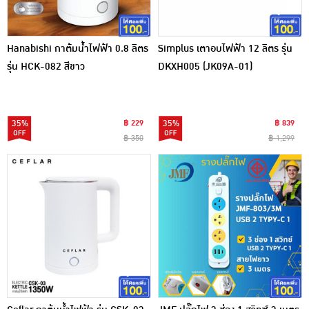
Hanabishi กาต้มน้ำไฟฟ้า 0.8 ลิตร
Simplus เตาอบไฟฟ้า 12 ลิตร รุ่น
รุ่น HCK-082 สีขาว
DKXH005 (JK09A-01)
35%
฿ 229
35%
฿ 839
฿ 350
฿ 1,299