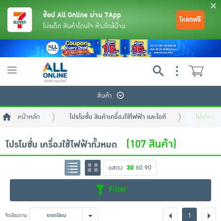
ช้อป All Online ผ่าน 7App
โหลดฟรี
โปรเด็ด สินค้าโดนใจ ห้างใกล้บ้าน
Toggle
navigation
สินค้า
หน้าหลัก
โปรโมชั่น สินค้าเครื่องใช้ไฟฟ้า และไอที
โปรโมชั่น 
(107 สินค้า)
โปรโมชั่น เครื่องใช้ไฟฟ้าทั้งหมด
แสดง
30
60
90
ย้อนกลับ
ย้อนกลับ
ย้อนกลับ
ย้อนกลับ
ย้อนกลับ
ย้อนกลับ
ย้อนกลับ
ย้อนกลับ
ย้อนกลับ
ย้อนกลับ
ย้อนกลับ
Filter
เครื่องดื่มและผงชงดื่ม
มือถือ
พระเครื่อง test pop
1
จัดเรียงตาม
ยอดนิยม