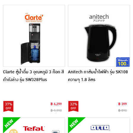
Clarte ตู้น้ำดื่ม 3 อุณหภูมิ 3 ก๊อก สี
Anitech กาต้มน้ำไฟฟ้า รุ่น SK108
ดำถังล่าง รุ่น SW328Plus
ความจุ 1.8 ลิตร
37%
฿ 6,299
32%
฿ 399
฿ 9,990
฿ 590