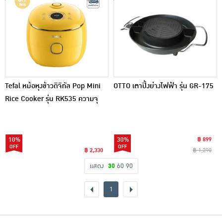
Tefal หม้อหุงข้าวดิจิทัล Pop Mini
OTTO เตาปิ้งย่างไฟฟ้า รุ่น GR-175
Rice Cooker รุ่น RK535 ความจุ
0.7 ลิตร
10%
30%
฿ 899
฿ 2,330
฿ 1,290
แสดง
30
60
90
1