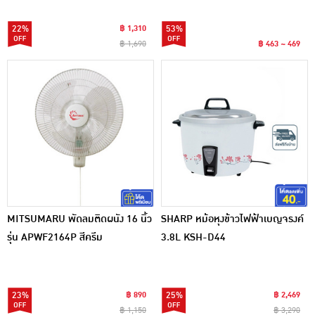
22%
฿ 1,310
53%
฿ 1,690
฿ 463 ~ 469
MITSUMARU พัดลมติดผนัง 16 นิ้ว
SHARP หม้อหุงข้าวไฟฟ้าเบญจรงค์
รุ่น APWF2164P สีครีม
3.8L KSH-D44
23%
฿ 890
25%
฿ 2,469
฿ 1,150
฿ 3,290