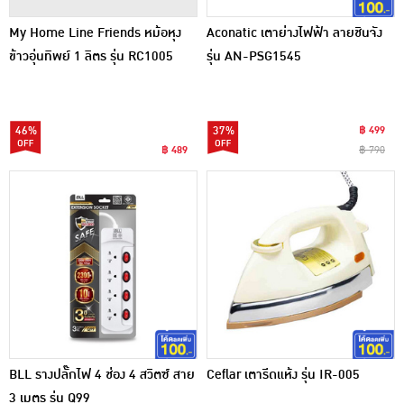
My Home Line Friends หม้อหุง
Aconatic เตาย่างไฟฟ้า ลายชินจัง
ข้าวอุ่นทิพย์ 1 ลิตร รุ่น RC1005
รุ่น AN-PSG1545
46%
37%
฿ 499
฿ 489
฿ 790
BLL รางปลั๊กไฟ 4 ช่อง 4 สวิตซ์ สาย
Ceflar เตารีดแห้ง รุ่น IR-005
3 เมตร รุ่น Q99