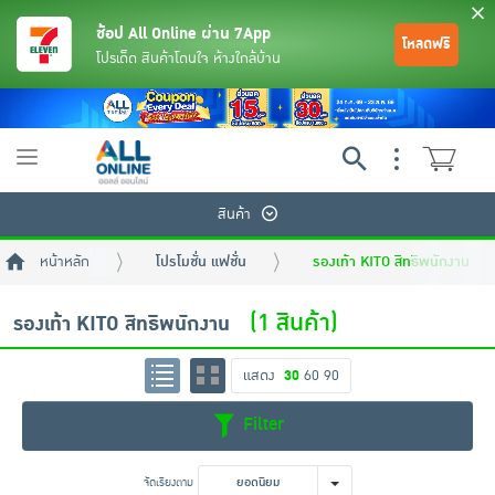
ช้อป All Online ผ่าน 7App
โหลดฟรี
โปรเด็ด สินค้าโดนใจ ห้างใกล้บ้าน
Toggle
navigation
สินค้า
หน้าหลัก
โปรโมชั่น แฟชั่น
รองเท้า KITO สิทธิพนักงาน
(1 สินค้า)
รองเท้า KITO สิทธิพนักงาน
แสดง
30
60
90
ย้อนกลับ
ย้อนกลับ
ย้อนกลับ
ย้อนกลับ
ย้อนกลับ
ย้อนกลับ
ย้อนกลับ
ย้อนกลับ
ย้อนกลับ
ย้อนกลับ
ย้อนกลับ
Filter
เครื่องดื่มและผงชงดื่ม
มือถือ
พระเครื่อง test pop
จัดเรียงตาม
ยอดนิยม