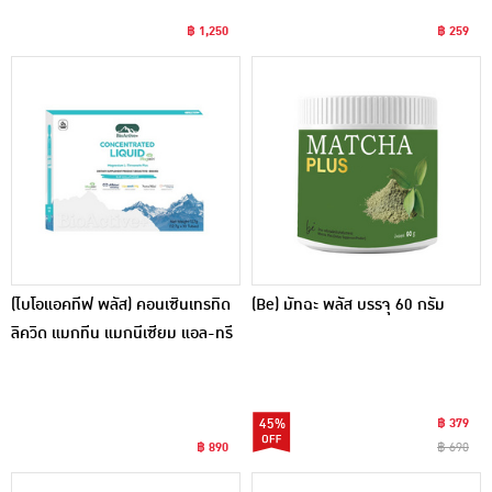
฿ 1,250
฿ 259
(ไบโอแอคทีฟ พลัส) คอนเซินเทรทิด
(Be) มัทฉะ พลัส บรรจุ 60 กรัม
ลิควิด แมกทีน แมกนีเซียม แอล-ทรี
โอเนต พลัส (แพ็ก 10 หลอด)
45%
฿ 379
฿ 890
฿ 690