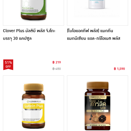
Clover Plus มัลติบี พลัส จิงโกะ
(ไบโอแอคทีฟ พลัส) แมกทีน
บรรจุ 30 แคปซูล
แมกนีเซียม แอล-ทรีโอเนต พลัส
60เม็ด
51%
฿ 219
฿ 450
฿ 1,590