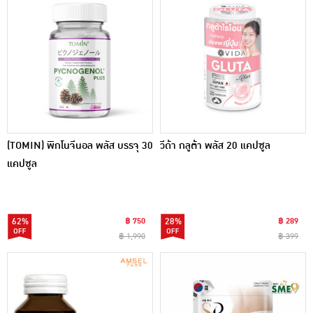
(TOMIN) พิกโนจีนอล พลัส บรรจุ 30
วีด้า กลูต้า พลัส 20 แคปซูล
แคปซูล
62%
฿ 750
28%
฿ 289
฿ 1,990
฿ 399