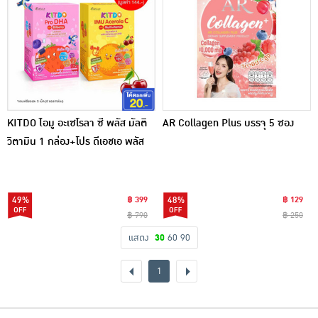
KITDO ไอมู อะเซโรลา ซี พลัส มัลติ
AR Collagen Plus บรรจุ 5 ซอง
วิตามิน 1 กล่อง+โปร ดีเอชเอ พลัส
บิลเบอร์รี่ 1 กล่อง
49%
฿ 399
48%
฿ 129
฿ 790
฿ 250
แสดง
30
60
90
1