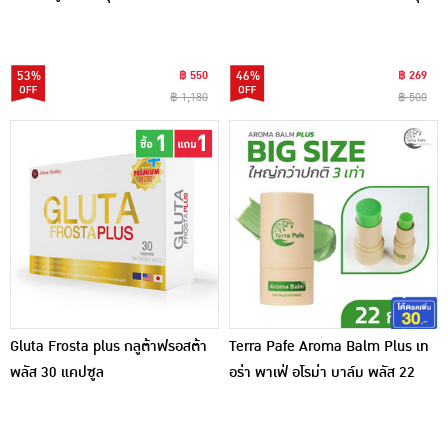
วิตามินซีพลัส 20เม็ด 2กระปุก
10 ซอง
53%
฿ 550
46%
฿ 269
฿ 1,180
฿ 500
Gluta Frosta plus กลูต้าฟรอสต้า
Terra Pafe Aroma Balm Plus เท
พลัส 30 แคปซูล
อร่า พาเฟ่ อโรม่า บาล์ม พลัส 22
กรัม