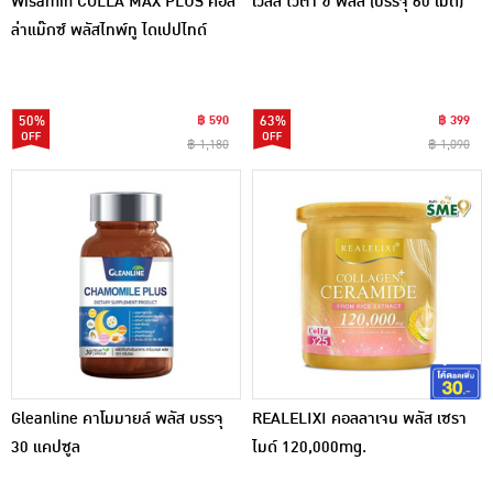
Wisamin COLLA MAX PLUS คอล
เวลลิ ไวต้า ซี พลัส (บรรจุ 60 เม็ด)
ล่าแม๊กซ์ พลัสไทพ์ทู ไดเปปไทด์
บรรจุ 150,000 มิลลิกรัม
50%
฿ 590
63%
฿ 399
฿ 1,180
฿ 1,090
Gleanline คาโมมายล์ พลัส บรรจุ
REALELIXI คอลลาเจน พลัส เซรา
30 แคปซูล
ไมด์ 120,000mg.