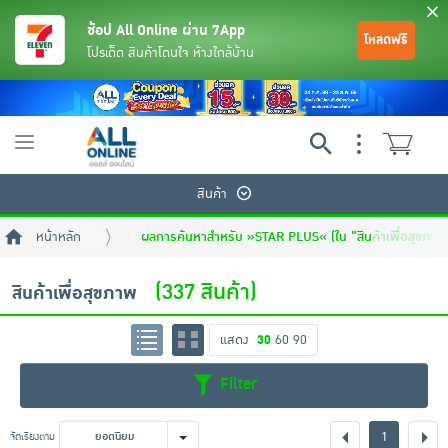
ช้อป All Online ผ่าน 7App
โหลดฟรี
โปรเด็ด สินค้าโดนใจ ห้างใกล้บ้าน
Toggle
navigation
สินค้า
หน้าหลัก
ผลการค้นหาสำหรับ »STAR PLUS« (ใน "สินค้าเพื่อสุขภาพ
(337 สินค้า)
สินค้าเพื่อสุขภาพ
แสดง
30
60
90
ย้อนกลับ
ย้อนกลับ
ย้อนกลับ
ย้อนกลับ
ย้อนกลับ
ย้อนกลับ
ย้อนกลับ
ย้อนกลับ
ย้อนกลับ
ย้อนกลับ
ย้อนกลับ
Filter
เครื่องดื่มและผงชงดื่ม
มือถือ
พระเครื่อง test pop
1
จัดเรียงตาม
ยอดนิยม