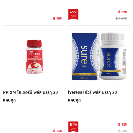
65%
฿ 590
฿ 459
฿ 1,690
PPRIM ไซเดอร์มี พลัส บรรจุ 30
(Verena) ชัวร์ พลัส บรรจุ 30
แคปซูล
แคปซูล
51%
฿ 320
฿ 350
฿ 650