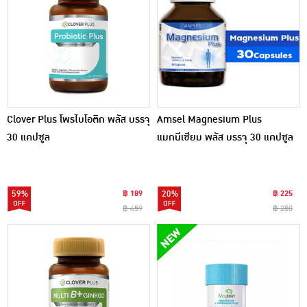
Clover Plus โพรไบโอติก พลัส บรรจุ
Amsel Magnesium Plus
30 แคปซูล
แมกนีเซียม พลัส บรรจุ 30 แคปซูล
59%
฿ 189
20%
฿ 225
฿ 459
฿ 280