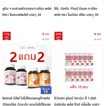
ลูทีน จากสารสกัดดอกดาวเรือง พลัส
(BL-Garlic Plus) บีแอล การ์ลิค
(ตรา โคลเวอร์พลัส) บรรจุ 30
พลัส ตรา โมเดิร์น เฮิร์บ บรรจุ 30
แคปซูล
แคปซูล
12%
฿ 229
59%
฿ 284
฿ 259
฿ 690
Beleaf บีลีฟ ไลโปโซมอลกลูต้าพลัส
(Clover plus) วิตามิน ซี 1,000
20แคปซูล 2กระปุก แถมไลโปโซมอล
มิลลิกรัม พลัส ซิงค์ กลิ่นส้ม บรรจุ