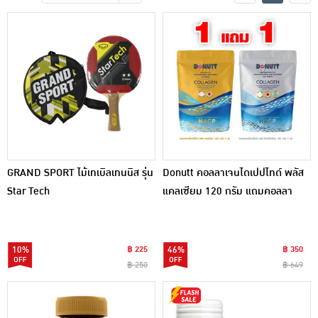
เครื่องปรุงรสและของแห้ง
ขนมขบเคี้ยว และช็อคโกแลต
อาหารสด ผัก ผลไม้และเบเกอรี่
GRAND SPORT ไม้เทเบิลเทนนิส รุ่น
Donutt คอลลาเจนไดเปปไทด์ พลัส
Star Tech
แคลเซียม 120 กรัม แถมคอลลา
เจนฯ พลัส โพรไบโอติกส์ 120 กรัม
10%
฿ 225
46%
฿ 350
฿ 250
฿ 649