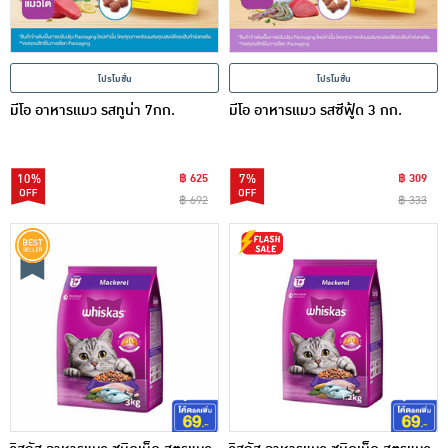
โปรโมชั่น
โปรโมชั่น
มีโอ อาหารแมว รสทูน่า 7กก.
มีโอ อาหารแมว รสซีฟู้ด 3 กก.
10%
฿ 625
7%
฿ 309
฿ 692
฿ 333