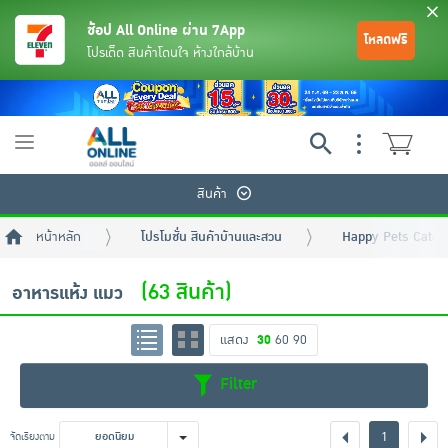
ช้อป All Online ผ่าน 7App
โหลดฟรี
โปรเด็ด สินค้าโดนใจ ห้างใกล้บ้าน
Toggle
navigation
สินค้า
หน้าหลัก
โปรโมชั่น สินค้าบ้านและสวน
Happy Pets Categ
(63 สินค้า)
อาหารแห้ง แมว
แสดง
30
60
90
ย้อนกลับ
ย้อนกลับ
ย้อนกลับ
ย้อนกลับ
ย้อนกลับ
ย้อนกลับ
ย้อนกลับ
ย้อนกลับ
ย้อนกลับ
ย้อนกลับ
ย้อนกลับ
Filter
เครื่องดื่มและผงชงดื่ม
มือถือ
พระเครื่อง test pop
1
จัดเรียงตาม
ยอดนิยม