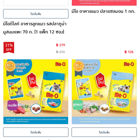
มีโอ อาหารแมว ปลาแซลมอน 1 กก.
โปรโมชั่น
มีโอดีไลท์ อาหารลูกแมว รสปลาทูน่า
มูสนมแพะ 70 ก. (1 แพ็ก 12 ซอง)
21%
฿ 219
฿ 276
฿ 126
โปรโมชั่น
โปรโมชั่น