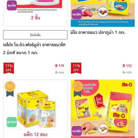
มีโอ อาหารแมว ปลาทูน่า 1 กก.
โปรโมชั่น
เอโปร ไอ.คิว.ฟอร์มูล่า อาหารแมวโต
2 มิกซ์ ขนาด 1 กก.
17%
฿ 119
11%
฿ 112
฿ 144
฿ 126