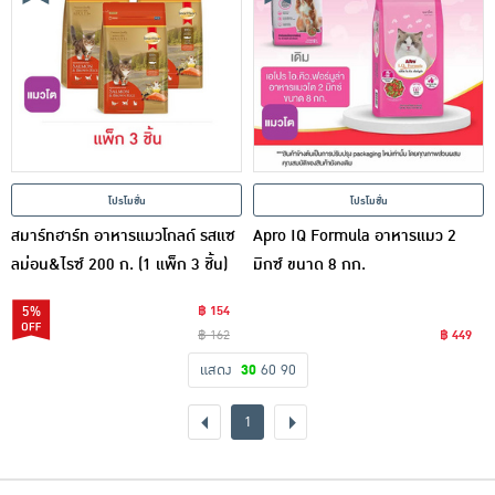
โปรโมชั่น
โปรโมชั่น
สมาร์ทฮาร์ท อาหารแมวโกลด์ รสแซ
Apro IQ Formula อาหารแมว 2
ลม่อน&ไรซ์ 200 ก. (1 แพ็ก 3 ชิ้น)
มิกซ์ ขนาด 8 กก.
5%
฿ 154
฿ 162
฿ 449
แสดง
30
60
90
1