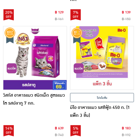
20%
฿ 129
7%
฿ 139
฿ 161
฿ 150
วิสกัส อาหารแมว ชนิดเม็ด สูตรแมว
โปรโมชั่น
โต รสปลาทู 7 กก.
มีโอ อาหารแมว รสซีฟู้ด 450 ก. (1
แพ็ก 3 ชิ้น)
14%
฿ 639
5%
฿ 183
฿ 740
฿ 192