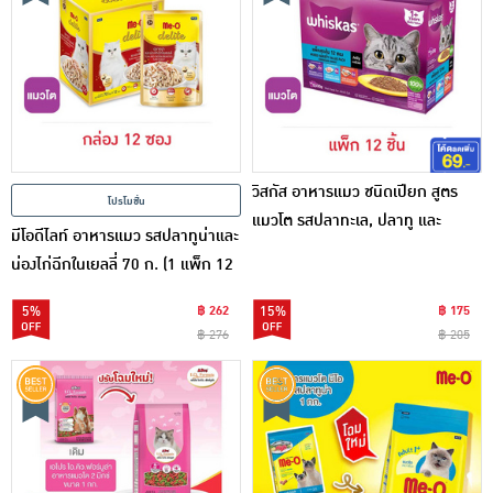
วิสกัส อาหารแมว ชนิดเปียก สูตร
โปรโมชั่น
แมวโต รสปลาทะเล, ปลาทู และ
มีโอดีไลท์ อาหารแมว รสปลาทูน่าและ
แซลมอน 80 ก. (กล่อง 12 ซอง)
น่องไก่ฉีกในเยลลี่ 70 ก. (1 แพ็ก 12
ซอง)
5%
฿ 262
15%
฿ 175
฿ 276
฿ 205