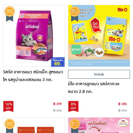
วิสกัส อาหารแมว ชนิดเม็ด สูตรแมว
โปรโมชั่น
โต รสทูน่าและแซลมอน 3 กก.
มีโอ อาหารลูกแมว รสปลาทะเล
ขนาด 2.8 กก.
16%
฿ 299
8%
฿ 305
฿ 356
฿ 333