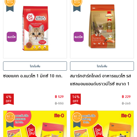
โปรโมชั่น
โปรโมชั่น
ซอยแคท อ.แมวโต 1 มิกซ์ 10 กก.
สมาร์ทฮาร์ทโกลด์ อาหารแมวโต รส
แซลมอนแอนด์บราวน์ไรซ์ ขนาด 1
กก.
4%
฿ 529
14%
฿ 229
฿ 550
฿ 265