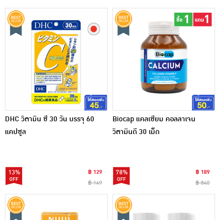
DHC วิตามิน ซี 30 วัน บรรจุ 60
Biocap แคลเซียม คอลลาเจน
แคปซูล
วิตามินดี 30 เม็ด
13%
฿ 129
78%
฿ 189
฿ 149
฿ 840