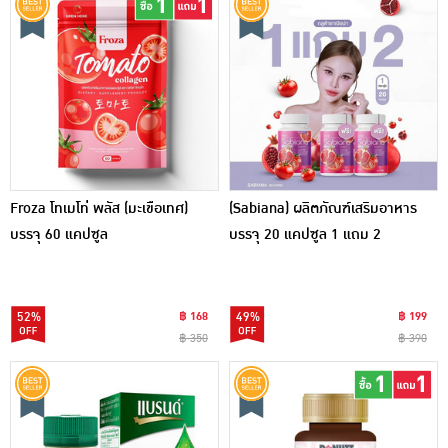
Froza โทเมโท่ พลัส (มะเขือเทศ)
(Sabiana) ผลิตภัณฑ์เสริมอาหาร
บรรจุ 60 แคปซูล
บรรจุ 20 แคปซูล 1 แถม 2
52%
฿ 168
49%
฿ 199
฿ 350
฿ 390