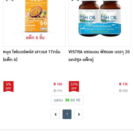
หนุย ไฟเบอร์พลัส เสาวรส 17กรัม
VISTRA แซลมอน ฟิชออย บรรจุ 20
(แพ็ก 6)
แคปซูล แพ็กคู่
5%
฿ 165
33%
฿ 135
฿ 174
฿ 200
แสดง
30
60
90
1