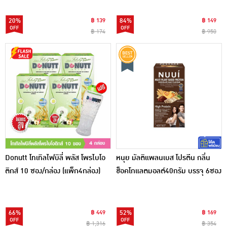
20%
฿ 139
84%
฿ 149
฿ 174
฿ 950
Donutt โทเทิลไฟบิลี่ พลัส โพรไบโอ
หนุย มัลติแพลนเบส โปรตีน กลิ่น
ติกส์ 10 ซอง/กล่อง (แพ็ก4กล่อง)
ช็อคโกแลตมอลต์40กรัม บรรจุ 6ซอง
แถมแก้วเชค 1 ใบ
66%
฿ 449
52%
฿ 169
฿ 1,316
฿ 354