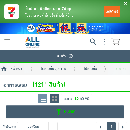
ช้อป All Online ผ่าน 7App
โหลดฟรี
โปรเด็ด สินค้าโดนใจ ห้างใกล้บ้าน
Toggle
navigation
สินค้า
หน้าหลัก
โปรโมชั่น สุขภาพ
โปรโมชั่น
อาหารเสร
(1211 สินค้า)
อาหารเสริม
แสดง
30
60
90
ย้อนกลับ
ย้อนกลับ
ย้อนกลับ
ย้อนกลับ
ย้อนกลับ
ย้อนกลับ
ย้อนกลับ
ย้อนกลับ
ย้อนกลับ
ย้อนกลับ
ย้อนกลับ
Filter
เครื่องดื่มและผงชงดื่ม
มือถือ
พระเครื่อง test pop
1
จัดเรียงตาม
ยอดนิยม