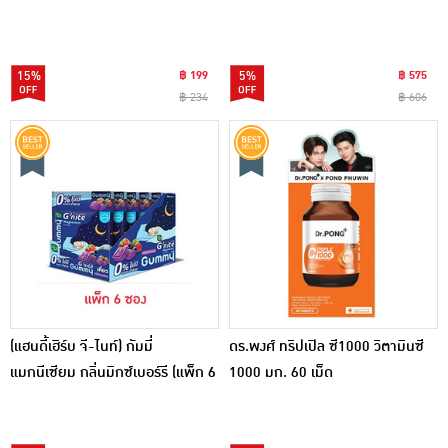
15%
฿ 199
5%
฿ 575
฿ 234
฿ 606
(แฮนดี้เฮิร์บ จี-ไนท์) กัมมี่
ดร.พงศ์ ทริปเปิล ซี1000 วิตามินซี
แมกนีเซียม กลิ่นมิกซ์เบอร์รี (แพ็ก 6
1000 มก. 60 เม็ด
ซอง)