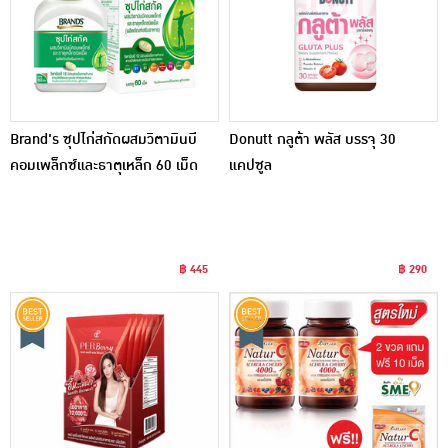
Brand's ซุปไก่สกัดผสมวิตามินบี
Donutt กลูต้า พลัส บรรจุ 30
คอมเพล็กซ์และธาตุเหล็ก 60 เม็ด
แคปซูล
฿ 445
฿ 290