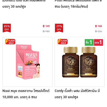
(Donutt) ไบโอ ซิงค์ คอมเพล็กซ์
Posh Medica โพรไบโอติก แพ็ก 6
บรรจุ 30 แคปซูล
ซอง (บรรจุ 18กรัม/ซอง)
85%
฿ 149
29%
฿ 165
฿ 980
฿ 234
Nuui หนุย คอลลาเจน ไตรเปปไทด์
Cordy ถั่งเช่า ผสม มัลติวิตามิน บี
10,000 มก. บรรจุ 6 ซอง
บรรจุ 30 แคปซูล