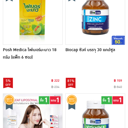
Posh Medica ไฟเบอร์มะนาว 18
Biocap ซิงค์ บรรจุ 30 แคปซูล
กรัม (แพ็ก 6 ซอง)
5%
฿ 222
81%
฿ 159
฿ 234
฿ 840