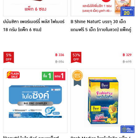
ปนันชิตา เพอร์เบอร์รี่ พลัส ไฟเบอร์
B Shine NaturC บรรจุ 30 เม็ด
18 กรัม (แพ็ก 6 ซอง)
แถมฟรี 5 เม็ด (ภายในขวด) แพ็คคู่
แถมฟรี 1 ซอง (บรรจุ 6 เม็ด)
5%
฿ 336
53%
฿ 329
฿ 354
฿ 695