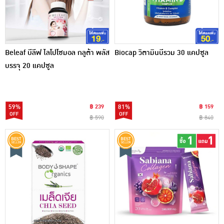
Beleaf บีลีฟ ไลโปโซมอล กลูต้า พลัส
Biocap วิตามินบีรวม 30 แคปซูล
บรรจุ 20 แคปซูล
59%
฿ 239
81%
฿ 159
฿ 590
฿ 840