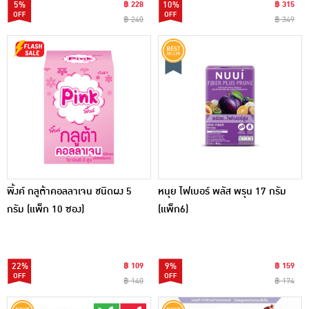
5%
฿ 228
10%
฿ 315
฿ 240
฿ 349
พิ้งค์ กลูต้าคอลลาเจน ชนิดผง 5
หนุย ไฟเบอร์ พลัส พรุน 17 กรัม
กรัม (แพ็ก 10 ซอง)
(แพ็ก6)
22%
฿ 109
9%
฿ 159
฿ 140
฿ 174