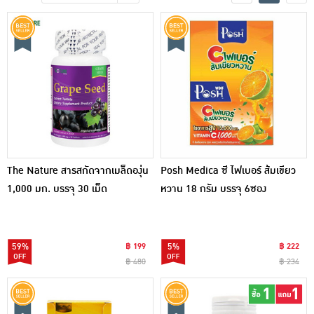
เครื่องปรุงรสและของแห้ง
ขนมขบเคี้ยว และช็อคโกแลต
อาหารสด ผัก ผลไม้และเบเกอรี่
The Nature สารสกัดจากเมล็ดองุ่น
Posh Medica ซี ไฟเบอร์ ส้มเขียว
1,000 มก. บรรจุ 30 เม็ด
หวาน 18 กรัม บรรจุ 6ซอง
59%
฿ 199
5%
฿ 222
฿ 480
฿ 234