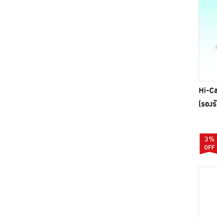
Hi-Ca
(รองร
3%