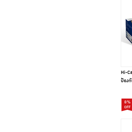
Hi-C
ป้องก
(รองร
8%