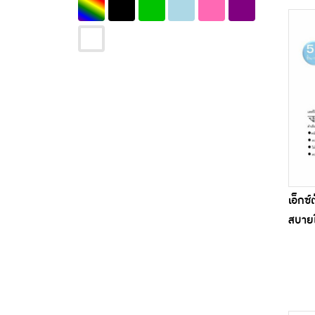
Hi-Care (15)
HUGUARD (5)
Iris (1)
Mainichi (3)
Maxxlife (3)
Microtex (8)
Nodogle (1)
Omedo (5)
POR-DEE (4)
เอ็กซ
Proguard (1)
สบายใ
Safe&Care (2)
Sos (4)
unicharm (3)
Welcare (2)