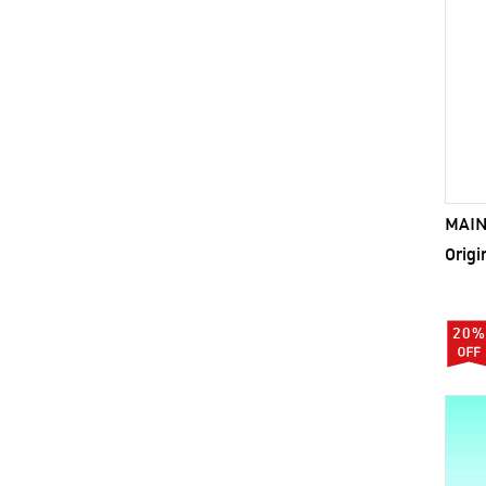
MAINI
Origi
20%