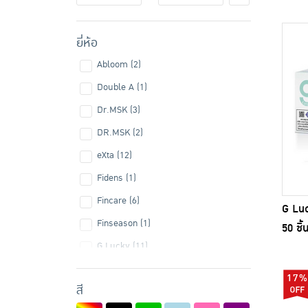
ยี่ห้อ
Abloom (2)
Double A (1)
Dr.MSK (3)
DR.MSK (2)
eXta (12)
Fidens (1)
Fincare (6)
G Luc
Finseason (1)
50 ชิ้
G Lucky (11)
Gmed (1)
17%
สี
GREEN AIR (1)