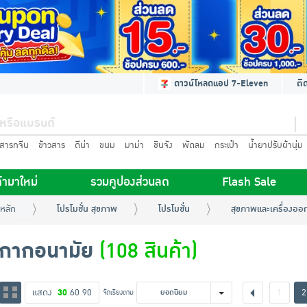
ดาวน์โหลดแอป 7-Eleven
ติ
นสารทจีน
ข้าวสาร
ดีน่า
ขนม
มาม่า
ชินจัง
พัดลม
กระเป๋า
น้ำยาปรับผ้านุ่ม
้ามาใหม่
รวมคูปองส่วนลด
Flash Sale
หลัก
โปรโมชั่น สุขภาพ
โปรโมชั่น
สุขภาพและเครื่องออ
ากากอนามัย
(108 สินค้า)
แสดง
30
60
90
1
2
จัดเรียงตาม
ยอดนิยม