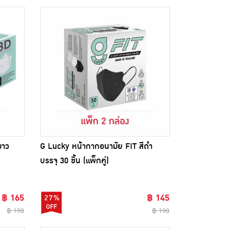
ขาว
G Lucky หน้ากากอนามัย FIT สีดำ
บรรจุ 30 ชิ้น (แพ็กคู่)
฿ 165
฿ 145
27%
฿ 198
฿ 198