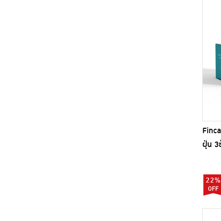
YAMADA (4)
Zion (6)
Finca
ฝุ่น 3
PM2.
22%