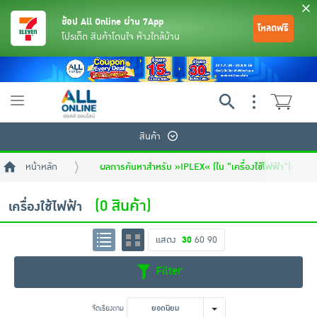
ช้อป All Online ผ่าน 7App
โหลดฟรี
โปรเด็ด สินค้าโดนใจ ห้างใกล้บ้าน
Toggle
navigation
สินค้า
หน้าหลัก
ผลการค้นหาสำหรับ »IPLEX« (ใน "เครื่องใช้ไฟฟ้า")
(0 สินค้า)
เครื่องใช้ไฟฟ้า
แสดง
30
60
90
ย้อนกลับ
ย้อนกลับ
ย้อนกลับ
ย้อนกลับ
ย้อนกลับ
ย้อนกลับ
ย้อนกลับ
ย้อนกลับ
ย้อนกลับ
ย้อนกลับ
ย้อนกลับ
Filter
เครื่องดื่มและผงชงดื่ม
มือถือ
พระเครื่อง test pop
จัดเรียงตาม
ยอดนิยม