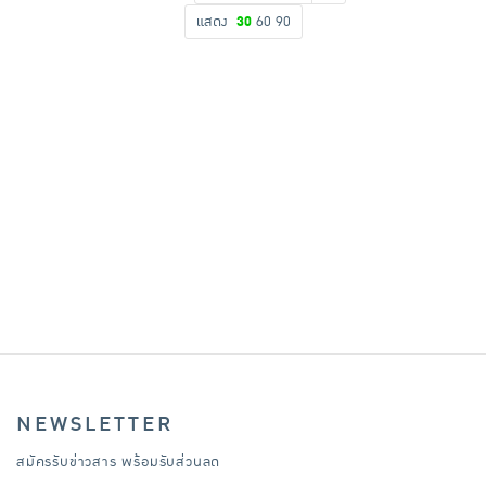
แสดง
30
60
90
เครื่องปรุงรสและของแห้ง
ขนมขบเคี้ยว และช็อคโกแลต
อาหารสด ผัก ผลไม้และเบเกอรี่
NEWSLETTER
สมัครรับข่าวสาร พร้อมรับส่วนลด