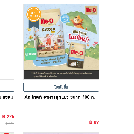
โปรโมชั่น
ัข แซลม
มีโอ โกลด์ อาหารลูกแมว ขนาด 400 ก.
฿ 225
฿ 89
฿ 245