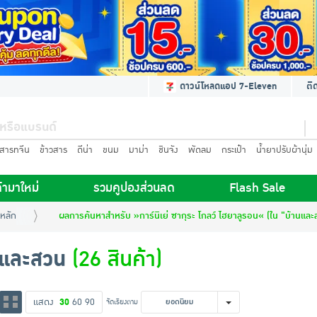
ดาวน์โหลดแอป 7-Eleven
ติ
นสารทจีน
ข้าวสาร
ดีน่า
ขนม
มาม่า
ชินจัง
พัดลม
กระเป๋า
น้ำยาปรับผ้านุ่ม
้ามาใหม่
รวมคูปองส่วนลด
Flash Sale
หลัก
ผลการค้นหาสำหรับ »การ์นิเย่ ซากุระ โกลว์ ไฮยาลูรอน« (ใน "บ้านและ
นและสวน
(26 สินค้า)
แสดง
30
60
90
จัดเรียงตาม
ยอดนิยม