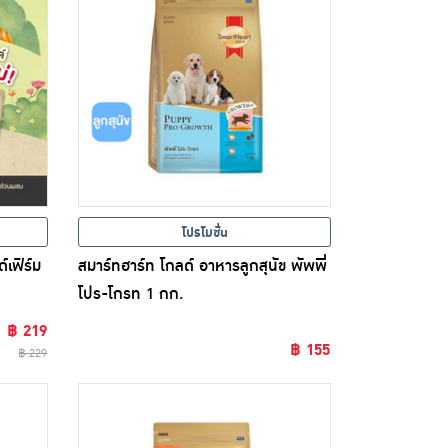
โปรโมชั่น
์เฟิร์ม
สมาร์ทฮาร์ท โกลด์ อาหารลูกสุนัข พัพพี่
โปร-โกรท 1 กก.
฿ 219
฿ 155
฿ 229