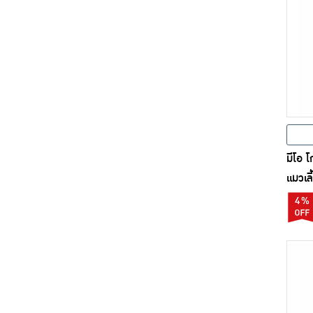
มีโอ โ
แมวเล
4%