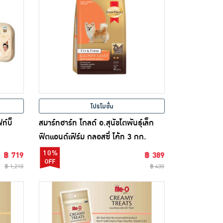
โปรโมชั่น
ฟท์บ็
สมาร์ทฮาร์ท โกลด์ อ.สุนัขโตพันธุ์เล็ก
ฟิตแอนด์เฟิร์ม กลอสซี่ โค้ท 3 กก.
10%
฿ 719
฿ 389
฿ 1,210
฿ 430