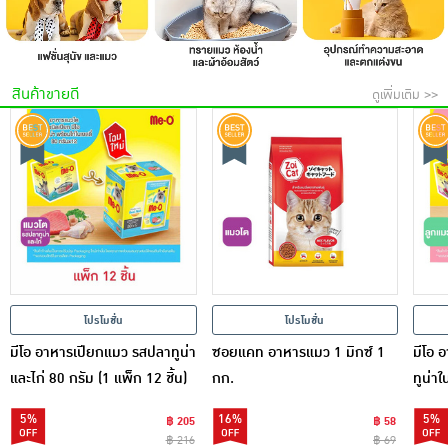
สินค้าขายดี
ดูเพิ่มเติม >>
โปรโมชั่น
โปรโมชั่น
มีโอ อาหารเปียกแมว รสปลาทูน่า
ซอยแคท อาหารแมว 1 มิกซ์ 1
มีโอ 
และไก่ 80 กรัม (1 แพ็ก 12 ชิ้น)
กก.
ทูน่าใ
12 ซอ
5%
16%
5%
฿ 205
฿ 58
฿ 216
฿ 69