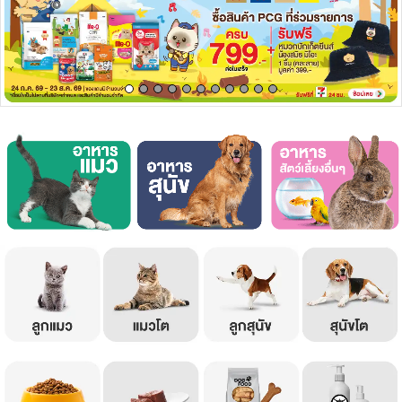
เครื่องปรุงรสและของแห้ง
ขนมขบเคี้ยว และช็อคโกแลต
อาหารสด ผัก ผลไม้และเบเกอรี่