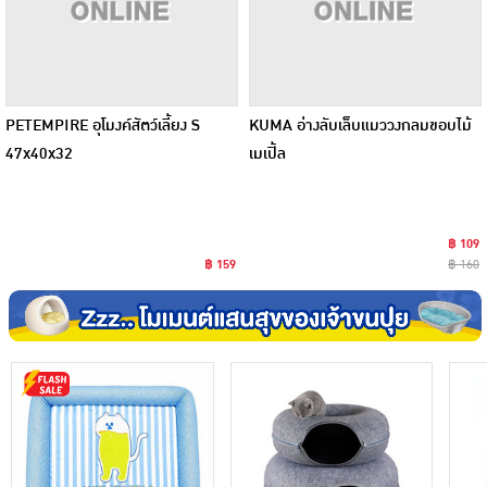
PETEMPIRE อุโมงค์สัตว์เลี้ยง S
KUMA อ่างลับเล็บแมววงกลมขอบไม้
47x40x32
เมเปิ้ล
฿ 109
฿ 159
฿ 160