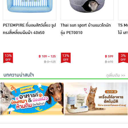
PETEMPIRE ที่นอนสัตว์เลี้ยง รูป
Thai sun sport บ้านแมวโดนัท
TS M
ทรงสี่เหลี่ยมผืนผ้า 40x50
รุ่น PET0010
ไม้ เส
13%
13%
3%
฿ 109 ~ 125
฿ 599
฿ 0~125
฿ 690
บทความน่าสนใจ
ดูเพิ่มเติม >>