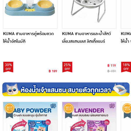
KUMA ชามอาหารคู่พร้อมขวด
KUMA ชามอาหารและน้ำสัตว์
KUMA 
ให้น้ำอัตโนมัติ
เลี่ยงสแตนเลส ลิตเติ้ลแบร์
ให้น้ำ
30%
25%
18%
฿ 119
฿ 189
฿ 159