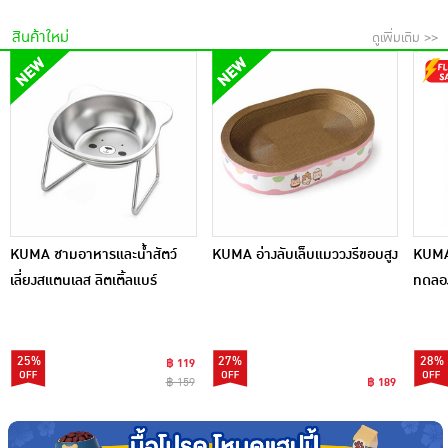
สินค้าใหม่
ดูเพิ่มเติม >>
KUMA ชามอาหารและน้ำสัตว์
KUMA อ่างลับเล็บแมววงรีขอบสูง
KUMA 
เลี่ยงสแตนเลส ลิตเติ้ลแบร์
ทดลอง
25%
27%
28%
฿ 119
฿ 159
฿ 189