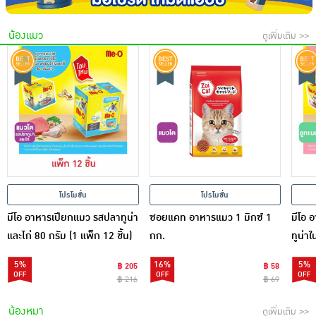
น้องแมว
ดูเพิ่มเติม >>
โปรโมชั่น
โปรโมชั่น
มีโอ อาหารเปียกแมว รสปลาทูน่า
ซอยแคท อาหารแมว 1 มิกซ์ 1
มีโอ 
และไก่ 80 กรัม (1 แพ็ก 12 ชิ้น)
กก.
ทูน่าใ
12 ซอ
5%
16%
5%
฿ 205
฿ 58
฿ 216
฿ 69
น้องหมา
ดูเพิ่มเติม >>