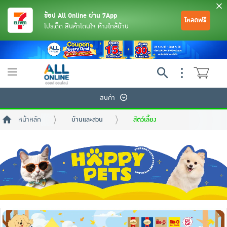
ช้อป All Online ผ่าน 7App
โหลดฟรี
โปรเด็ด สินค้าโดนใจ ห้างใกล้บ้าน
Toggle
navigation
สินค้า
หน้าหลัก
บ้านและสวน
สัตว์เลี้ยง
ย้อนกลับ
ย้อนกลับ
ย้อนกลับ
ย้อนกลับ
ย้อนกลับ
ย้อนกลับ
ย้อนกลับ
ย้อนกลับ
ย้อนกลับ
ย้อนกลับ
ย้อนกลับ
เครื่องดื่มและผงชงดื่ม
มือถือ
พระเครื่อง test pop