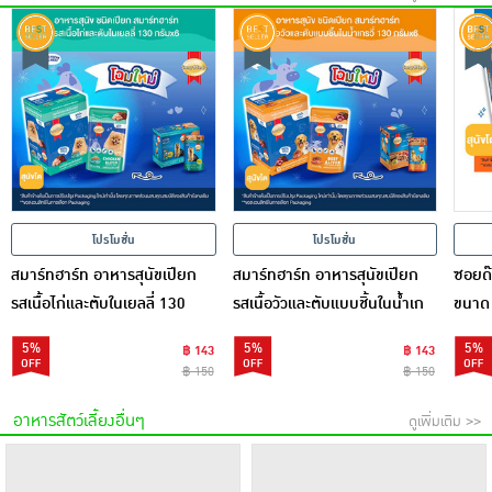
โปรโมชั่น
โปรโมชั่น
สมาร์ทฮาร์ท อาหารสุนัขเปียก
สมาร์ทฮาร์ท อาหารสุนัขเปียก
ซอยด๊
รสเนื้อไก่และตับในเยลลี่ 130
รสเนื้อวัวและตับแบบชิ้นในน้ำเก
ขนาด
กรัม (1 แพ็ก 6 ชิ้น)
รวี่ 130 กรัม (1 แพ็ก 6 ชิ้น)
5%
5%
5%
฿ 143
฿ 143
฿ 150
฿ 150
อาหารสัตว์เลี้ยงอื่นๆ
ดูเพิ่มเติม >>