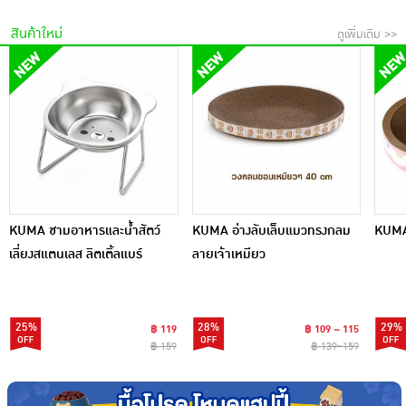
สินค้าใหม่
ดูเพิ่มเติม >>
KUMA ชามอาหารและน้ำสัตว์
KUMA อ่างลับเล็บแมวทรงกลม
KUMA 
เลี่ยงสแตนเลส ลิตเติ้ลแบร์
ลายเจ้าเหมียว
25%
28%
29%
฿ 119
฿ 109 ~ 115
฿ 159
฿ 139~159