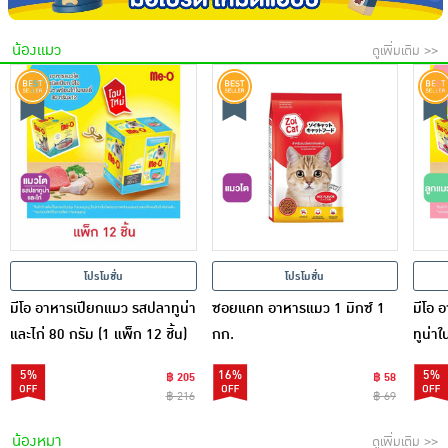
น้องแมว
ดูเพิ่มเติม >>
โปรโมชั่น
โปรโมชั่น
มีโอ อาหารเปียกแมว รสปลาทูน่า
ซอยแคท อาหารแมว 1 มิกซ์ 1
มีโอ 
และไก่ 80 กรัม (1 แพ็ก 12 ชิ้น)
กก.
ทูน่าใ
12 ซอ
5%
16%
5%
฿ 205
฿ 58
฿ 216
฿ 69
น้องหมา
ดูเพิ่มเติม >>