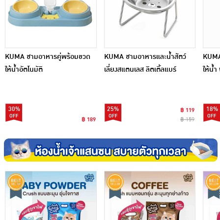
KUMA ชามอาหารคู่พร้อมขวด
KUMA ชามอาหารและน้ำสัตว์
KUMA 
ให้น้ำอัตโนมัติ
เลี่ยงสแตนเลส ลิตเติ้ลแบร์
ให้น้ำ
30%
25%
18%
฿ 119
฿ 189
฿ 159