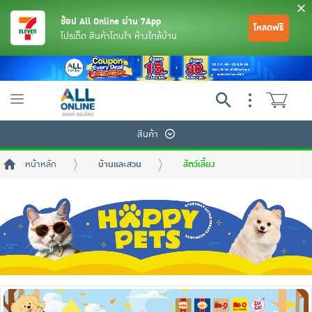
ช้อป All Online ผ่าน 7App
โหลดฟรี
โปรเด็ด สินค้าโดนใจ ห้างใกล้บ้าน
Toggle
navigation
สินค้า
หน้าหลัก
บ้านและสวน
สัตว์เลี้ยง
ย้อนกลับ
ย้อนกลับ
ย้อนกลับ
ย้อนกลับ
ย้อนกลับ
ย้อนกลับ
ย้อนกลับ
ย้อนกลับ
ย้อนกลับ
ย้อนกลับ
ย้อนกลับ
เครื่องดื่มและผงชงดื่ม
มือถือ
พระเครื่อง test pop