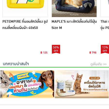
PETEMPIRE ที่นอนสัตว์เลี้ยง รูป
MAPLE'S เบาะสัตว์เลี้ยงกันไร้ฝุ่น
Thai 
ทรงสี่เหลี่ยมผืนผ้า 40x50
Size M
รุ่น 
50%
13%
฿ 125
฿ 798
บทความน่าสนใจ
ดูเพิ่มเติม >>