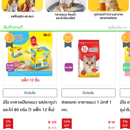
สินค้าขายดี
ดูเพิ่มเติม >>
โปรโมชั่น
โปรโมชั่น
มีโอ อาหารเปียกแมว รสปลาทูน่า
ซอยแคท อาหารแมว 1 มิกซ์ 1
มีโอ 
และไก่ 80 กรัม (1 แพ็ก 12 ชิ้น)
กก.
ทูน่าใ
12 ซอ
5%
16%
5%
฿ 205
฿ 58
฿ 216
฿ 69