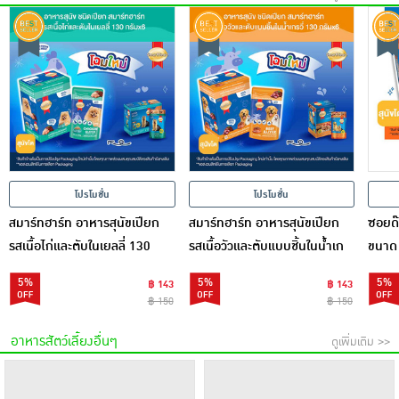
โปรโมชั่น
โปรโมชั่น
สมาร์ทฮาร์ท อาหารสุนัขเปียก
สมาร์ทฮาร์ท อาหารสุนัขเปียก
ซอยด๊
รสเนื้อไก่และตับในเยลลี่ 130
รสเนื้อวัวและตับแบบชิ้นในน้ำเก
ขนาด
กรัม (1 แพ็ก 6 ชิ้น)
รวี่ 130 กรัม (1 แพ็ก 6 ชิ้น)
5%
5%
5%
฿ 143
฿ 143
฿ 150
฿ 150
อาหารสัตว์เลี้ยงอื่นๆ
ดูเพิ่มเติม >>