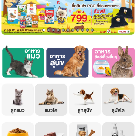
เครื่องปรุงรสและของแห้ง
ขนมขบเคี้ยว และช็อคโกแลต
อาหารสด ผัก ผลไม้และเบเกอรี่