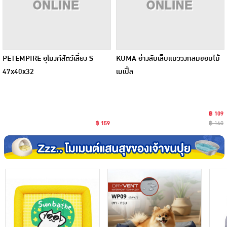
PETEMPIRE อุโมงค์สัตว์เลี้ยง S
KUMA อ่างลับเล็บแมววงกลมขอบไม้
47x40x32
เมเปิ้ล
฿ 109
฿ 159
฿ 160