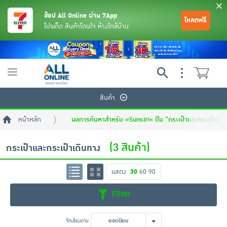
ช้อป All Online ผ่าน 7App
โหลดฟรี
โปรเด็ด สินค้าโดนใจ ห้างใกล้บ้าน
Toggle
navigation
สินค้า
หน้าหลัก
ผลการค้นหาสำหรับ »Sunsiri« (ใน "กระเป๋าและกระเป๋าเดิ
(3 สินค้า)
กระเป๋าและกระเป๋าเดินทาง
แสดง
30
60
90
ย้อนกลับ
ย้อนกลับ
ย้อนกลับ
ย้อนกลับ
ย้อนกลับ
ย้อนกลับ
ย้อนกลับ
ย้อนกลับ
ย้อนกลับ
ย้อนกลับ
ย้อนกลับ
Filter
เครื่องดื่มและผงชงดื่ม
มือถือ
พระเครื่อง test pop
จัดเรียงตาม
ยอดนิยม