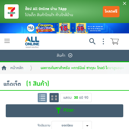
ช้อป All Online ผ่าน 7App
โหลดฟรี
โปรเด็ด สินค้าโดนใจ ห้างใกล้บ้าน
Toggle
navigation
สินค้า
หน้าหลัก
ผลการค้นหาสำหรับ »การ์นิเย่ ซากุระ โกลว์ ไฮยาลูรอน« (ใน
(1 สินค้า)
แก็ดเจ็ต
แสดง
30
60
90
ย้อนกลับ
ย้อนกลับ
ย้อนกลับ
ย้อนกลับ
ย้อนกลับ
ย้อนกลับ
ย้อนกลับ
ย้อนกลับ
ย้อนกลับ
ย้อนกลับ
ย้อนกลับ
Filter
เครื่องดื่มและผงชงดื่ม
มือถือ
พระเครื่อง test pop
จัดเรียงตาม
ยอดนิยม