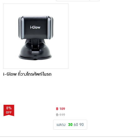
เครื่องปรุงรสและของแห้ง
ขนมขบเคี้ยว และช็อคโกแลต
อาหารสด ผัก ผลไม้และเบเกอรี่
i-Glow ที่วางโทรศัพท์ในรถ
8%
฿ 109
฿ 119
แสดง
30
60
90