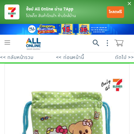
ช้อป All Online ผ่าน 7App
โหลดฟรี
โปรเด็ด สินค้าโดนใจ ห้างใกล้บ้าน
Toggle
navigation
<< กลับหน้ารวม
<< ก่อนหน้านี้
ถัดไป >>
ย้อนกลับ
ย้อนกลับ
ย้อนกลับ
ย้อนกลับ
ย้อนกลับ
ย้อนกลับ
ย้อนกลับ
ย้อนกลับ
ย้อนกลับ
ย้อนกลับ
ย้อนกลับ
เครื่องดื่มและผงชงดื่ม
มือถือ
พระเครื่อง test pop