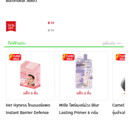
Butterbear สีเขียว
฿ 59
34%
฿ 89
ดีลฟ้าแลบ
ดูเพิ่มเติม >>
Her Hyness โทนเนอร์แพด
Mille ไพร์เมอร์ม่วง Blur
Camel กร
Instant Barrier Defense
Lasting Primer 6 กรัม
รุ่นอัจฉ
Platinum Pad 9แผ่น
(แพ็ก 6 ชิ้น)
(แพ็ก6)