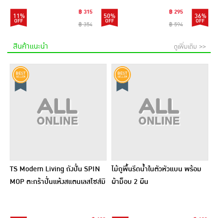
฿ 315
฿ 295
11%
50%
36%
฿ 354
฿ 594
สินค้าแนะนำ
ดูเพิ่มเติม >>
TS Modern Living ถังปั่น SPIN
ไม้ถูพื้นรีดน้ำในตัวหัวแบน พร้อม
MOP ตะกร้าปั่นแห้งสแตนเลสไซส์มิ
ผ้าม็อบ 2 ผืน
นิ รุ่น CLEANING0019