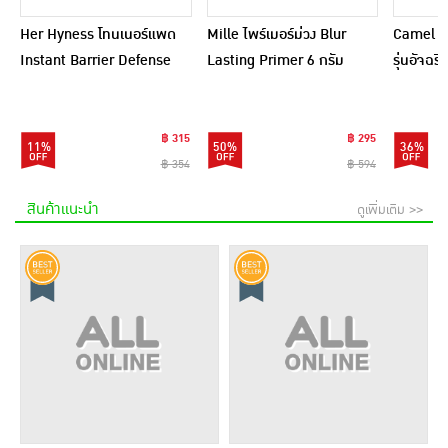
Her Hyness โทนเนอร์แพด
Mille ไพร์เมอร์ม่วง Blur
Camel กร
Instant Barrier Defense
Lasting Primer 6 กรัม
รุ่นอัจฉ
Platinum Pad 9แผ่น
(แพ็ก 6 ชิ้น)
(แพ็ก6)
฿ 315
฿ 295
11%
50%
36%
฿ 354
฿ 594
สินค้าแนะนำ
ดูเพิ่มเติม >>