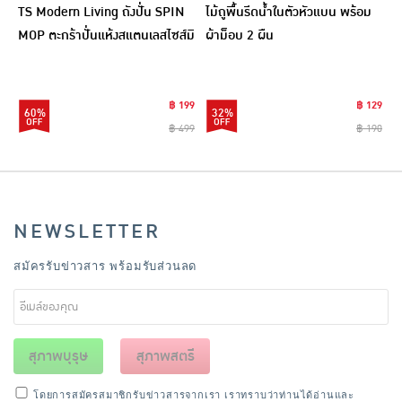
TS Modern Living ถังปั่น SPIN
ไม้ถูพื้นรีดน้ำในตัวหัวแบน พร้อม
MOP ตะกร้าปั่นแห้งสแตนเลสไซส์มิ
ผ้าม็อบ 2 ผืน
นิ รุ่น CLEANING0019
฿ 199
฿ 129
60%
32%
฿ 499
฿ 190
NEWSLETTER
สมัครรับข่าวสาร พร้อมรับส่วนลด
สุภาพบุรุษ
สุภาพสตรี
โดยการสมัครสมาชิกรับข่าวสารจากเรา เราทราบว่าท่านได้อ่านและ