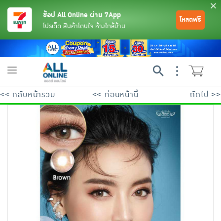
ช้อป All Online ผ่าน 7App
โหลดฟรี
โปรเด็ด สินค้าโดนใจ ห้างใกล้บ้าน
Toggle
navigation
<< กลับหน้ารวม
<< ก่อนหน้านี้
ถัดไป >>
ย้อนกลับ
ย้อนกลับ
ย้อนกลับ
ย้อนกลับ
ย้อนกลับ
ย้อนกลับ
ย้อนกลับ
ย้อนกลับ
ย้อนกลับ
ย้อนกลับ
ย้อนกลับ
เครื่องดื่มและผงชงดื่ม
มือถือ
พระเครื่อง test pop