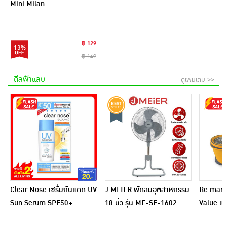
Mini Milan
฿ 129
13%
฿ 149
ดีลฟ้าแลบ
ดูเพิ่มเติม >>
Clear Nose เซรั่มกันแดด UV
J MEIER พัดลมอุตสาหกรรม
Be man ชุ
Sun Serum SPF50+
18 นิ้ว รุ่น ME-SF-1602
Value แถ
PA++++ 28 มล.
ไฟเบอร์ 1