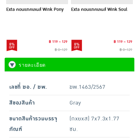
Exta คอนแทคเลนส์ Wink Pony
Exta คอนแทคเลนส์ Wink Soul
฿ 119 ~ 129
฿ 119 ~ 129
8%
8%
฿ 0~129
฿ 0~129
รายละเอียด
เลขที่ ฆอ. / ฆพ.
ฆพ.1463/2567
สีของสินค้า
Gray
ขนาดสินค้ารวมบรรจุ
(กxยxส) 7x7.3x1.77
ภัณฑ์
ซม.