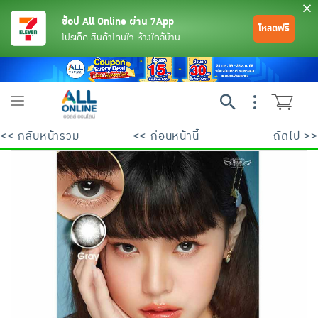
ช้อป All Online ผ่าน 7App
โหลดฟรี
โปรเด็ด สินค้าโดนใจ ห้างใกล้บ้าน
Toggle
navigation
<< กลับหน้ารวม
<< ก่อนหน้านี้
ถัดไป >>
ย้อนกลับ
ย้อนกลับ
ย้อนกลับ
ย้อนกลับ
ย้อนกลับ
ย้อนกลับ
ย้อนกลับ
ย้อนกลับ
ย้อนกลับ
ย้อนกลับ
ย้อนกลับ
เครื่องดื่มและผงชงดื่ม
มือถือ
พระเครื่อง test pop