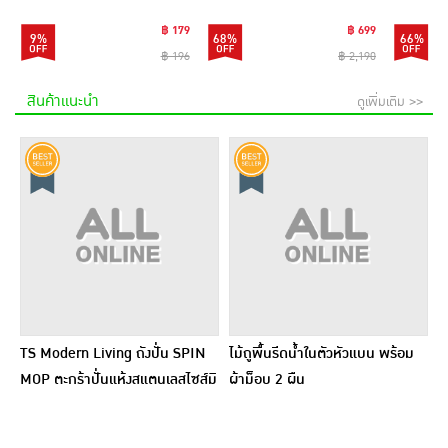
฿ 179
฿ 699
9%
68%
66%
฿ 196
฿ 2,190
สินค้าแนะนำ
ดูเพิ่มเติม >>
TS Modern Living ถังปั่น SPIN
ไม้ถูพื้นรีดน้ำในตัวหัวแบน พร้อม
MOP ตะกร้าปั่นแห้งสแตนเลสไซส์มิ
ผ้าม็อบ 2 ผืน
นิ รุ่น CLEANING0019