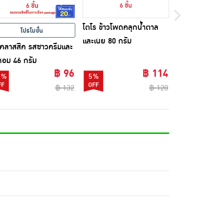
โตโร ข้าวโพดคลุกน้ำตาล
โปรโมชั่น
โปรโ
และเนย 80 กรัม
์คลาสสิค รสซาวครีมและ
ชีโตส รสอเมริ
หอม 46 กรัม
฿ 96
฿ 114
7%
5%
33%
฿ 132
฿ 120