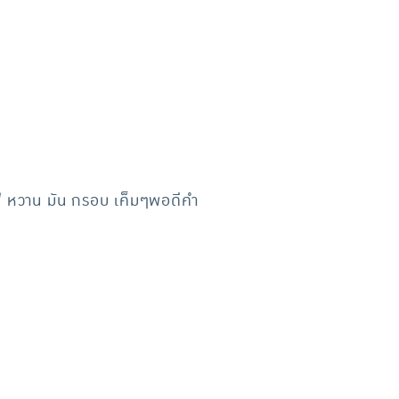
์ หวาน มัน กรอบ เค็มๆพอดีคำ