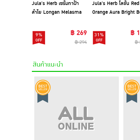
Jula's Herb เซรั่มทาฝ้า
Jula's Herb โลชั่น Red
ลำไย Longan Melasma
Orange Aura Bright 
pro Serum 8 มล. (6ซอง)
Lotion 400 กรัม
฿ 269
฿ 
9%
31%
฿ 294
฿ 
สินค้าแนะนำ