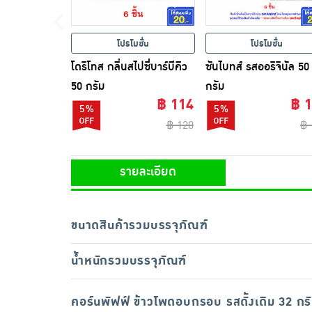
โปรโมชั่น
โปรโมชั่น
โดริโทส กลิ่นสไปซี่บาร์บีคิว
ซันไบทส์ รสออริจินัล 50
50 กรัม
กรัม
฿ 114
฿ 
5%
5%
฿ 120
฿ 
รายละเอียด
ขนาดสินค้ารวมบรรจุภัณฑ์
น้ำหนักรวมบรรจุภัณฑ์
คอร์นพัฟฟ์ ข้าวโพดอบกรอบ รสดั้งเดิม 32 กร