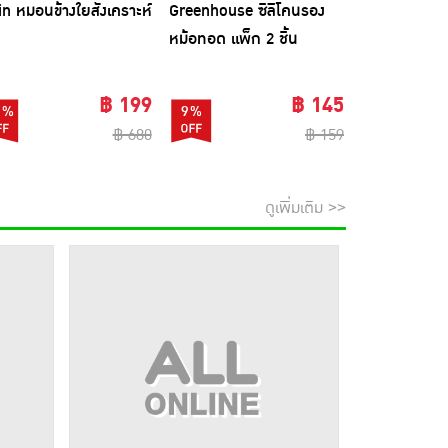
in หมอนข้างใยสังเคราะห์
Greenhouse ซิลิโคนรอง
Beleaf บีลีฟ 
หม้อทอด แพ็ก 2 ชิ้น
10 ซอง แพ็ก 
ขวดชงดื่ม 1 
฿ 199
฿ 145
1%
9%
74%
฿ 680
฿ 159
ดูเพิ่มเติม >>