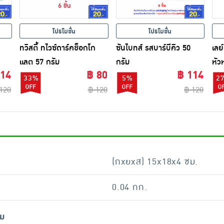
โปรโมชั่น
โปรโมชั่น
ทวิสตี้ ทไวซ์ดาร์คช็อกโก
ซันไบทส์ รสบาร์บีคิว 50
เลย
แลต 57 กรัม
กรัม
หัว
114
฿ 80
฿ 114
33%
5%
2
120
฿ 120
฿ 120
(กxยxส) 15x18x4 ซม.
0.04 กก.
ัม