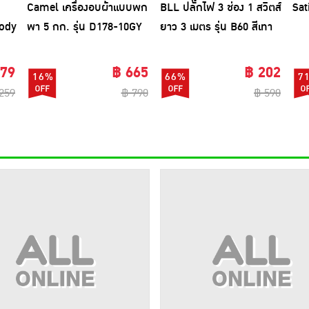
Camel เครื่องอบผ้าแบบพก
BLL ปลั๊กไฟ 3 ช่อง 1 สวิตส์
Sat
Body
พา 5 กก. รุ่น D178-10GY
ยาว 3 เมตร รุ่น B60 สีเทา
(1แถม1)
179
฿ 665
฿ 202
16%
66%
7
259
฿ 790
฿ 590