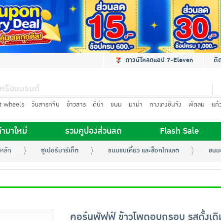
ดาวน์โหลดแอป 7-Eleven
ติ
t wheels
วันสารทจีน
ข้าวสาร
ดีน่า
ขนม
มาม่า
กางเกงชินจัง
พัดลม
แก้
้ามาใหม่
รวมคูปองส่วนลด
Flash Sale
หลัก
ซูเปอร์มาร์เก็ต
ขนมขบเคี้ยว และช็อคโกแลต
ขนมข
คอร์นพัฟฟ์ ข้าวโพดอบกรอบ รสดั้งเดิ