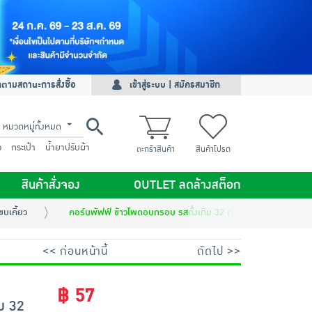
ดตามสถานะการสั่งซื้อ
เข้าสู่ระบบ | สมัครสมาชิก
หมวดหมู่ทั้งหมด
ว
กระเป๋า
น้ำยาปรับผ้า
ตะกร้าสินค้า
สินค้าโปรด
สินค้าสั่งจอง
OUTLET ลดล้างสต็อก
บเคี้ยว
คอร์นพัฟฟ์ ข้าวโพดอบกรอบ รสดั้งเดิม 32 กรัม
<< ก่อนหน้านี้
ถัดไป >>
฿ 57
ม 32