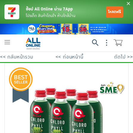
ช้อป All Online ผ่าน 7App
โหลดฟรี
โปรเด็ด สินค้าโดนใจ ห้างใกล้บ้าน
Toggle
navigation
<< กลับหน้ารวม
<< ก่อนหน้านี้
ถัดไป >>
ย้อนกลับ
ย้อนกลับ
ย้อนกลับ
ย้อนกลับ
ย้อนกลับ
ย้อนกลับ
ย้อนกลับ
ย้อนกลับ
ย้อนกลับ
ย้อนกลับ
ย้อนกลับ
เครื่องดื่มและผงชงดื่ม
มือถือ
พระเครื่อง test pop