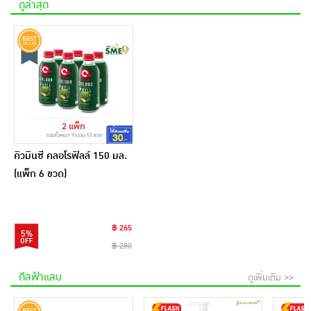
ดูล่าสุด
คิวมินซี คลอโรฟิลล์ 150 มล.
(แพ็ก 6 ขวด)
฿ 265
5%
฿ 280
ดีลฟ้าแลบ
ดูเพิ่มเติม >>