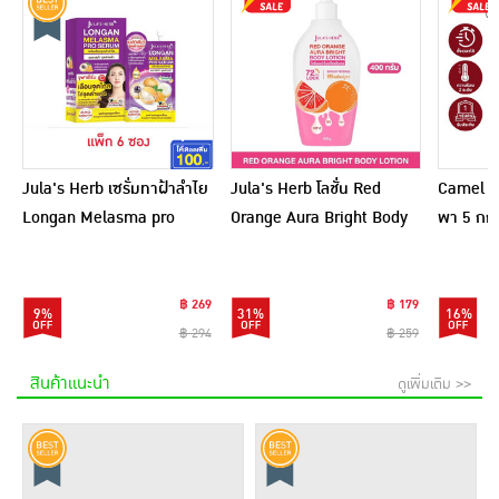
Jula's Herb เซรั่มทาฝ้าลำไย
Jula's Herb โลชั่น Red
Camel เ
Longan Melasma pro
Orange Aura Bright Body
พา 5 กก.
Serum 8 มล. (6ซอง)
Lotion 400 กรัม
฿ 269
฿ 179
9%
31%
16%
฿ 294
฿ 259
สินค้าแนะนำ
ดูเพิ่มเติม >>