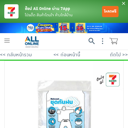
ช้อป All Online ผ่าน 7App
โหลดฟรี
โปรเด็ด สินค้าโดนใจ ห้างใกล้บ้าน
Toggle
navigation
<< กลับหน้ารวม
<< ก่อนหน้านี้
ถัดไป >>
ย้อนกลับ
ย้อนกลับ
ย้อนกลับ
ย้อนกลับ
ย้อนกลับ
ย้อนกลับ
ย้อนกลับ
ย้อนกลับ
ย้อนกลับ
ย้อนกลับ
ย้อนกลับ
เครื่องดื่มและผงชงดื่ม
มือถือ
พระเครื่อง test pop