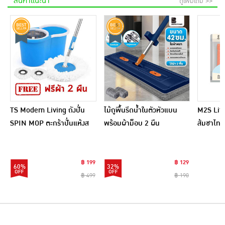
สินค้าแนะนำ
ดูเพิ่มเติม >>
TS Modern Living ถังปั่น
ไม้ถูพื้นรีดน้ำในตัวหัวแบน
M2S Lifes
SPIN MOP ตะกร้าปั่นแห้งส
พร้อมผ้าม็อบ 2 ผืน
ส้มชาไทย
แตนเลสไซส์มินิ รุ่น
CLEANING0019
฿ 199
฿ 129
60%
32%
฿ 499
฿ 190