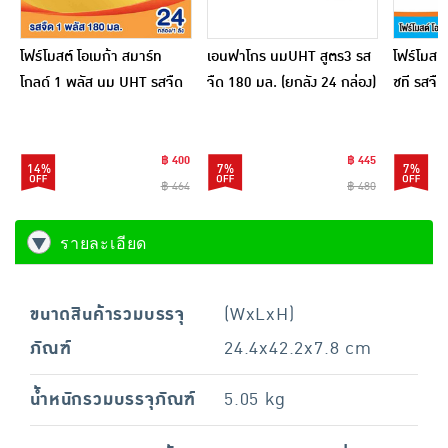
โฟร์โมสต์ โอเมก้า สมาร์ท
เอนฟาโกร นมUHT สูตร3 รส
โฟร์โมสต์
โกลด์ 1 พลัส นม UHT รสจืด
จืด 180 มล. (ยกลัง 24 กล่อง)
ชที รสจื
180 มล (ยกลัง24กล่อง)
กล่อง)
฿ 400
฿ 445
14%
7%
7%
฿ 464
฿ 480
รายละเอียด
ขนาดสินค้ารวมบรรจุ
(WxLxH)
ภัณฑ์
24.4x42.2x7.8 cm
น้ำหนักรวมบรรจุภัณฑ์
5.05 kg