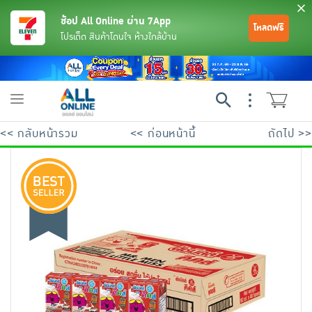
ช้อป All Online ผ่าน 7App
โหลดฟรี
โปรเด็ด สินค้าโดนใจ ห้างใกล้บ้าน
Toggle
navigation
<< กลับหน้ารวม
<< ก่อนหน้านี้
ถัดไป >>
ย้อนกลับ
ย้อนกลับ
ย้อนกลับ
ย้อนกลับ
ย้อนกลับ
ย้อนกลับ
ย้อนกลับ
ย้อนกลับ
ย้อนกลับ
ย้อนกลับ
ย้อนกลับ
เครื่องดื่มและผงชงดื่ม
มือถือ
พระเครื่อง test pop