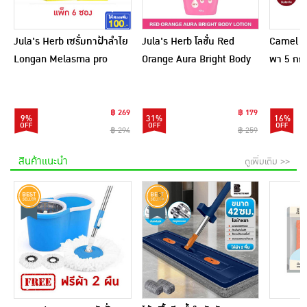
Jula's Herb เซรั่มทาฝ้าลำไย
Jula's Herb โลชั่น Red
Camel เ
Longan Melasma pro
Orange Aura Bright Body
พา 5 กก.
Serum 8 มล. (6ซอง)
Lotion 400 กรัม
฿ 269
฿ 179
9%
31%
16%
฿ 294
฿ 259
สินค้าแนะนำ
ดูเพิ่มเติม >>