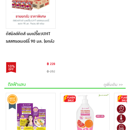
ดัชมิลล์คิดส์ นมเปรี้ยวUHT
รสสตรอเบอร์รี่ 90 มล. (ยกลัง
48 กล่อง)
฿ 228
10%
฿ 252
ดีลฟ้าแลบ
ดูเพิ่มเติม >>