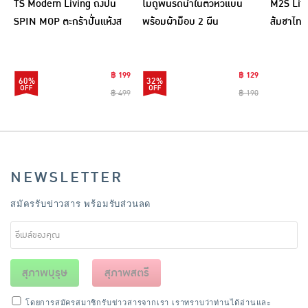
TS Modern Living ถังปั่น
ไม้ถูพื้นรีดน้ำในตัวหัวแบน
M2S Lifes
SPIN MOP ตะกร้าปั่นแห้งส
พร้อมผ้าม็อบ 2 ผืน
ส้มชาไทย
แตนเลสไซส์มินิ รุ่น
CLEANING0019
฿ 199
฿ 129
60%
32%
฿ 499
฿ 190
NEWSLETTER
สมัครรับข่าวสาร พร้อมรับส่วนลด
สุภาพบุรุษ
สุภาพสตรี
โดยการสมัครสมาชิกรับข่าวสารจากเรา เราทราบว่าท่านได้อ่านและ