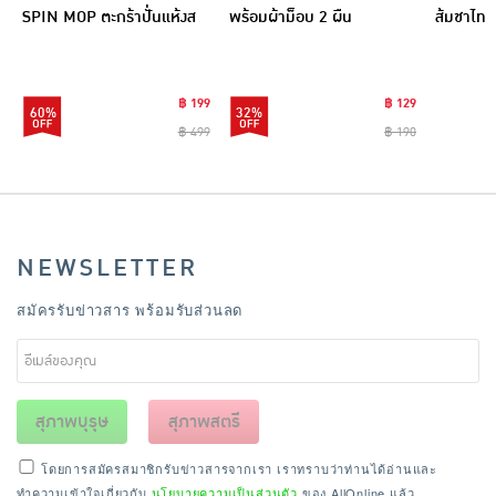
SPIN MOP ตะกร้าปั่นแห้งส
พร้อมผ้าม็อบ 2 ผืน
ส้มชาไทย
แตนเลสไซส์มินิ รุ่น
CLEANING0019
฿ 199
฿ 129
60%
32%
฿ 499
฿ 190
NEWSLETTER
สมัครรับข่าวสาร พร้อมรับส่วนลด
สุภาพบุรุษ
สุภาพสตรี
โดยการสมัครสมาชิกรับข่าวสารจากเรา เราทราบว่าท่านได้อ่านและ
ทำความเข้าใจเกี่ยวกับ
นโยบายความเป็นส่วนตัว
ของ AllOnline แล้ว