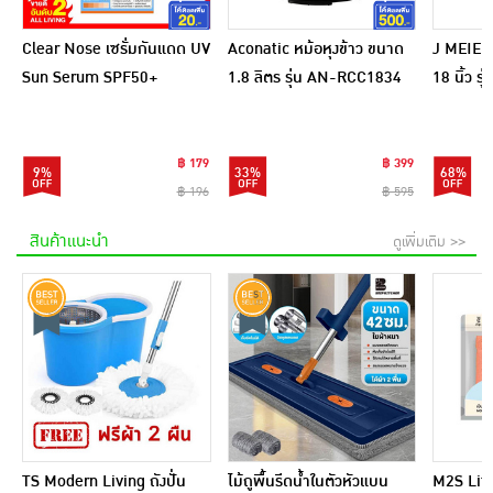
Clear Nose เซรั่มกันแดด UV
Aconatic หม้อหุงข้าว ขนาด
J MEIER
Sun Serum SPF50+
1.8 ลิตร รุ่น AN-RCC1834
18 นิ้ว 
PA++++ 28 มล.
สีชมพูดำ
฿ 179
฿ 399
9%
33%
68%
฿ 196
฿ 595
สินค้าแนะนำ
ดูเพิ่มเติม >>
TS Modern Living ถังปั่น
ไม้ถูพื้นรีดน้ำในตัวหัวแบน
M2S Lifes