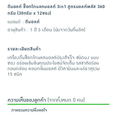
ดีมอลต์ ช็อกโกแลตมอลต์ 3in1 สูตรมอลต์พลัส 360
กรัม (30กรัม x 12ซอง)
แบรนด์ :
ดีมอลต์
อายุสินค้า : 1 ปี 3 เดือน (นับจากวันที่ผลิต)
รายละเอียดสินค้า
เครื่องดื่มช็อกโกแลตมอลต์ปรุงสำเร็จ ชนิดผง แบบ
ซอง อร่อยเข้มข้นคุณประโยชน์จัดเต็ม รสชาติอร่อย
กลมกล่อม หอมกลิ่นมอลต์ มีวิตามินและแร่ธาตุรวม
15 ชนิด
ความเห็นของลูกค้า
(จากทั้งหมด 0 คน)
ภาพรวมความพึงพอใจ