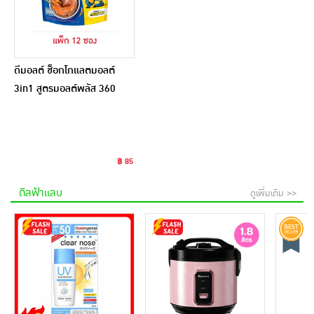
ดีมอลต์ ช็อกโกแลตมอลต์
3in1 สูตรมอลต์พลัส 360
กรัม (30กรัม x 12ซอง)
฿ 85
ดีลฟ้าแลบ
ดูเพิ่มเติม >>