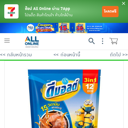
ช้อป All Online ผ่าน 7App
โหลดฟรี
โปรเด็ด สินค้าโดนใจ ห้างใกล้บ้าน
Toggle
navigation
<< กลับหน้ารวม
<< ก่อนหน้านี้
ถัดไป >>
ย้อนกลับ
ย้อนกลับ
ย้อนกลับ
ย้อนกลับ
ย้อนกลับ
ย้อนกลับ
ย้อนกลับ
ย้อนกลับ
ย้อนกลับ
ย้อนกลับ
ย้อนกลับ
เครื่องดื่มและผงชงดื่ม
มือถือ
พระเครื่อง test pop