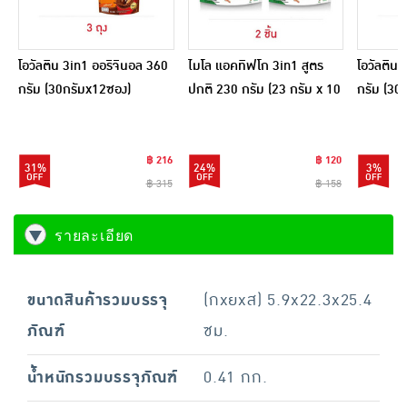
โอวัลติน 3in1 ออริจินอล 360
ไมโล แอคทิฟโก 3in1 สูตร
โอวัลติน 
กรัม (30กรัมx12ซอง)
ปกติ 230 กรัม (23 กรัม x 10
กรัม (30
ซอง)
ถุง
฿ 216
฿ 120
31%
24%
3%
฿ 315
฿ 158
รายละเอียด
ขนาดสินค้ารวมบรรจุ
(กxยxส) 5.9x22.3x25.4
ภัณฑ์
ซม.
น้ำหนักรวมบรรจุภัณฑ์
0.41 กก.