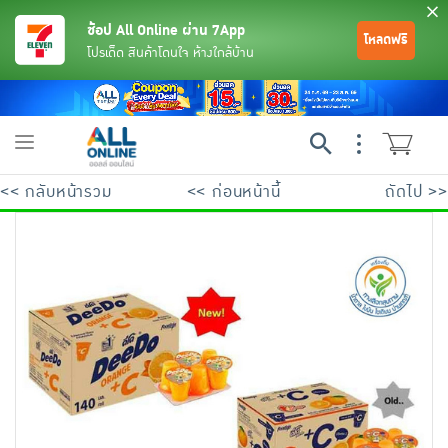
ช้อป All Online ผ่าน 7App
โหลดฟรี
โปรเด็ด สินค้าโดนใจ ห้างใกล้บ้าน
Toggle
navigation
<< กลับหน้ารวม
<< ก่อนหน้านี้
ถัดไป >>
ย้อนกลับ
ย้อนกลับ
ย้อนกลับ
ย้อนกลับ
ย้อนกลับ
ย้อนกลับ
ย้อนกลับ
ย้อนกลับ
ย้อนกลับ
ย้อนกลับ
ย้อนกลับ
เครื่องดื่มและผงชงดื่ม
มือถือ
พระเครื่อง test pop