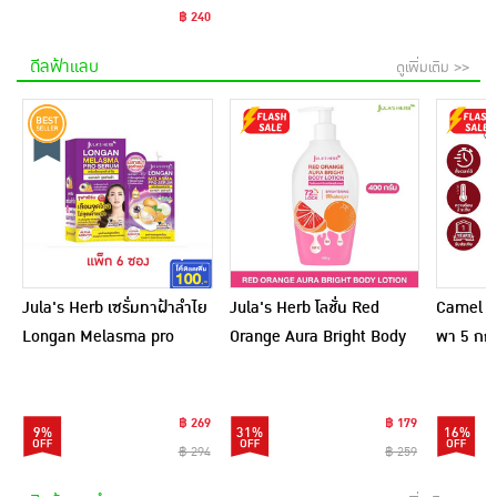
฿ 240
ดีลฟ้าแลบ
ดูเพิ่มเติม >>
Jula's Herb เซรั่มทาฝ้าลำไย
Jula's Herb โลชั่น Red
Camel เ
Longan Melasma pro
Orange Aura Bright Body
พา 5 กก.
Serum 8 มล. (6ซอง)
Lotion 400 กรัม
฿ 269
฿ 179
9%
31%
16%
฿ 294
฿ 259