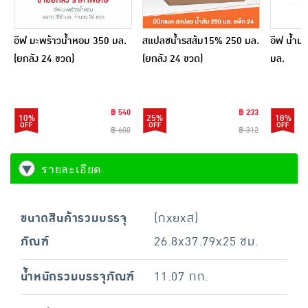
อีฟ มะพร้าวน้ำหอม 350 มล.
สแปลชน้ำรสส้ม15% 250 มล.
อีฟ น้ำม
(ยกลัง 24 ขวด)
(ยกลัง 24 ขวด)
มล.
฿ 540
฿ 233
10%
25%
18%
฿ 600
฿ 312
รายละเอียด
ขนาดสินค้ารวมบรรจุ
(กxยxส)
ภัณฑ์
26.8x37.79x25 ซม.
น้ำหนักรวมบรรจุภัณฑ์
11.07 กก.