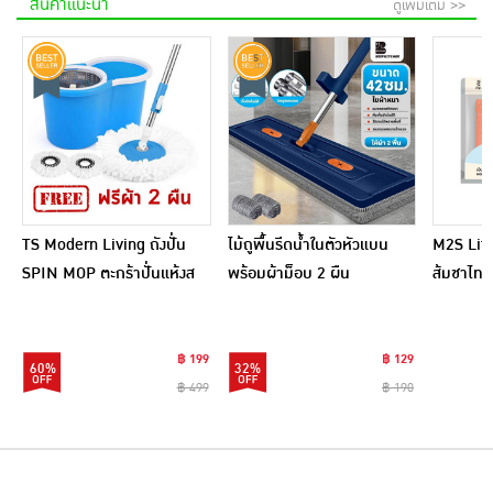
สินค้าแนะนำ
ดูเพิ่มเติม >>
TS Modern Living ถังปั่น
ไม้ถูพื้นรีดน้ำในตัวหัวแบน
M2S Lifes
SPIN MOP ตะกร้าปั่นแห้งส
พร้อมผ้าม็อบ 2 ผืน
ส้มชาไทย
แตนเลสไซส์มินิ รุ่น
CLEANING0019
฿ 199
฿ 129
60%
32%
฿ 499
฿ 190