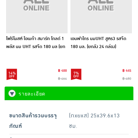
โฟร์โมสต์ โอเมก้า สมาร์ท โกลด์ 1
เอนฟาโกร นมUHT สูตร3 รสจืด
พลัส นม UHT รสจืด 180 มล (ยก
180 มล. (ยกลัง 24 กล่อง)
ลัง24กล่อง)
฿ 400
฿ 445
14%
7%
฿ 464
฿ 480
รายละเอียด
ขนาดสินค้ารวมบรรจุ
(กxยxส) 25x39.6x13
ภัณฑ์
ซม.