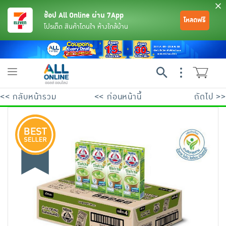
ช้อป All Online ผ่าน 7App
โหลดฟรี
โปรเด็ด สินค้าโดนใจ ห้างใกล้บ้าน
Toggle
navigation
<< กลับหน้ารวม
<< ก่อนหน้านี้
ถัดไป >>
ย้อนกลับ
ย้อนกลับ
ย้อนกลับ
ย้อนกลับ
ย้อนกลับ
ย้อนกลับ
ย้อนกลับ
ย้อนกลับ
ย้อนกลับ
ย้อนกลับ
ย้อนกลับ
เครื่องดื่มและผงชงดื่ม
มือถือ
พระเครื่อง test pop