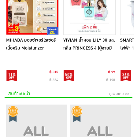
MIHADA มอยซ์เจอร์ไรเซอร์
VIVIAN น้ำหอม LILY 30 มล.
SMARTHO
เนื้อครีม Moisturizer
กลิ่น PRINCESS 4 (ผู้ชายมี
ไฟฟ้า 1 ล
Sensitive Cream 7 กรัม
เสน่ห์) + PRINCESS 5 (ผู้
SRC100
(แพ็ก 6 ชิ้น)
หญิงเซ็กซี่)
฿ 315
฿ 99
11%
50%
36%
฿ 354
฿ 198
สินค้าแนะนำ
ดูเพิ่มเติม >>