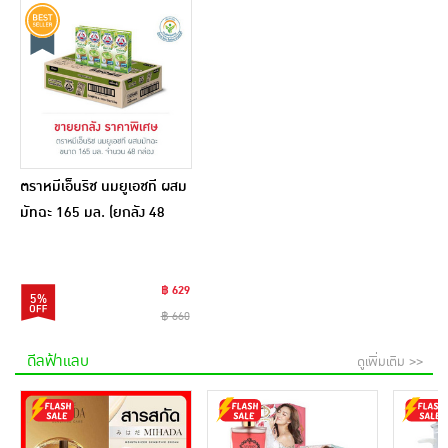
ตราหมีเอ็นริช นมยูเอชที ผสม
มัทฉะ 165 มล. (ยกลัง 48
กล่อง)
฿ 629
5%
฿ 660
ดีลฟ้าแลบ
ดูเพิ่มเติม >>