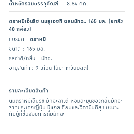
น้ำหนักรวมบรรจุภัณฑ์
8.84 กก.
ตราหมีเอ็นริช นมยูเอชที ผสมมัทฉะ 165 มล. (ยกลัง
48 กล่อง)
แบรนด์ :
ตราหมี
ขนาด : 165 มล.
รสชาติ/กลิ่น : มัทฉะ
อายุสินค้า : 9 เดือน (นับจากวันผลิต)
รายละเอียดสินค้า
นมตราหมีเอ็นริช มัทฉะลาเต้ หอมละมุนของกลิ่นมัทฉะ
จากประเทศญี่ปุ่น มีแคลเซียมและวิตามินดีสูง เหมาะ
กับผู้ที่ชื่นชอบการดื่มมัทฉะ