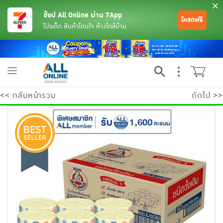
ช้อป All Online ผ่าน 7App
โหลดฟรี
โปรเด็ด สินค้าโดนใจ ห้างใกล้บ้าน
Toggle
navigation
<< กลับหน้ารวม
ถัดไป >>
ย้อนกลับ
ย้อนกลับ
ย้อนกลับ
ย้อนกลับ
ย้อนกลับ
ย้อนกลับ
ย้อนกลับ
ย้อนกลับ
ย้อนกลับ
ย้อนกลับ
ย้อนกลับ
เครื่องดื่มและผงชงดื่ม
มือถือ
พระเครื่อง test pop