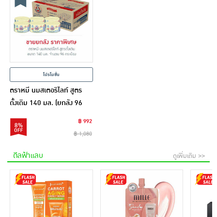
โปรโมชั่น
ตราหมี นมสเตอริไลท์ สูตร
ดั้งเดิม 140 มล. (ยกลัง 96
กระป๋อง)
฿ 992
8%
฿ 1,080
ดีลฟ้าแลบ
ดูเพิ่มเติม >>