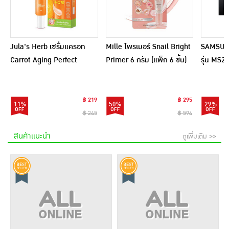
Jula's Herb เซรั่มแครอท
Mille ไพรเมอร์ Snail Bright
SAMSUNG
Carrot Aging Perfect
Primer 6 กรัม (แพ็ก 6 ชิ้น)
รุ่น MS
Serum 40 กรัม
฿ 219
฿ 295
11%
50%
29%
฿ 245
฿ 594
สินค้าแนะนำ
ดูเพิ่มเติม >>