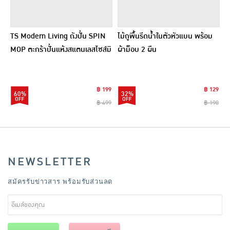
TS Modern Living ถังปั่น SPIN
ไม้ถูพื้นรีดน้ำในตัวหัวแบน พร้อม
MOP ตะกร้าปั่นแห้งสแตนเลสไซส์มิ
ผ้าม็อบ 2 ผืน
นิ รุ่น CLEANING0019
฿ 199
฿ 129
60%
32%
฿ 499
฿ 190
NEWSLETTER
สมัครรับข่าวสาร พร้อมรับส่วนลด