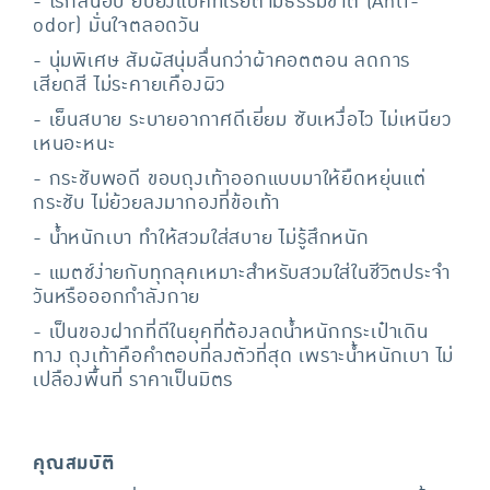
- ไร้กลิ่นอับ ยับยั้งแบคทีเรียตามธรรมชาติ (Anti-
odor) มั่นใจตลอดวัน
- นุ่มพิเศษ สัมผัสนุ่มลื่นกว่าผ้าคอตตอน ลดการ
เสียดสี ไม่ระคายเคืองผิว
- เย็นสบาย ระบายอากาศดีเยี่ยม ซับเหงื่อไว ไม่เหนียว
เหนอะหนะ
- กระชับพอดี ขอบถุงเท้าออกแบบมาให้ยืดหยุ่นแต่
กระชับ ไม่ย้วยลงมากองที่ข้อเท้า
- น้ำหนักเบา ทำให้สวมใส่สบาย ไม่รู้สึกหนัก
- แมตช์ง่ายกับทุกลุคเหมาะสำหรับสวมใส่ในชีวิตประจำ
วันหรือออกกำลังกาย
- เป็นของฝากที่ดีในยุคที่ต้องลดน้ำหนักกระเป๋าเดิน
ทาง ถุงเท้าคือคำตอบที่ลงตัวที่สุด เพราะน้ำหนักเบา ไม่
เปลืองพื้นที่ ราคาเป็นมิตร
คุณสมบัติ