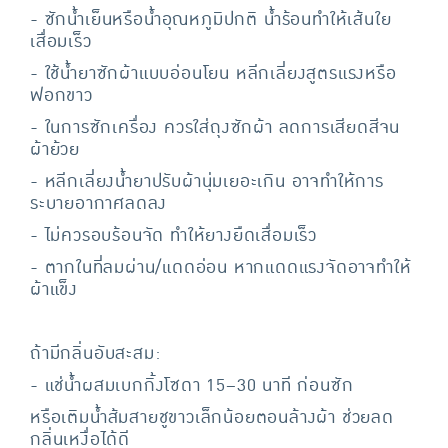
- ซักน้ำเย็นหรือน้ำอุณหภูมิปกติ น้ำร้อนทำให้เส้นใย
เสื่อมเร็ว
- ใช้น้ำยาซักผ้าแบบอ่อนโยน หลีกเลี่ยงสูตรแรงหรือ
ฟอกขาว
- ในการซักเครื่อง ควรใส่ถุงซักผ้า ลดการเสียดสีจน
ผ้าย้วย
- หลีกเลี่ยงน้ำยาปรับผ้านุ่มเยอะเกิน อาจทำให้การ
ระบายอากาศลดลง
- ไม่ควรอบร้อนจัด ทำให้ยางยืดเสื่อมเร็ว
- ตากในที่ลมผ่าน/แดดอ่อน หากแดดแรงจัดอาจทำให้
ผ้าแข็ง
ถ้ามีกลิ่นอับสะสม:
- แช่น้ำผสมเบกกิ้งโซดา 15–30 นาที ก่อนซัก
หรือเติมน้ำส้มสายชูขาวเล็กน้อยตอนล้างผ้า ช่วยลด
กลิ่นเหงื่อได้ดี