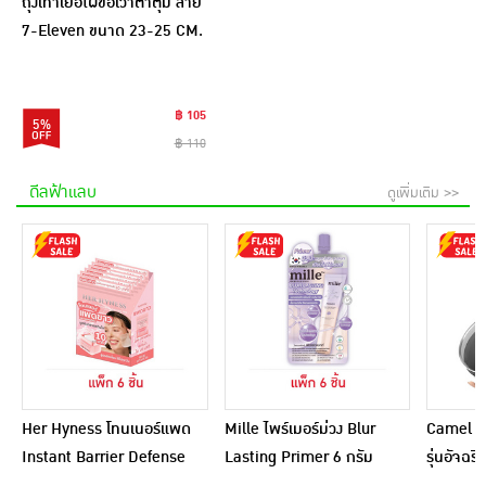
ถุงเท้าเยื่อไผ่ข้อเว้าตาตุ่ม ลาย
7-Eleven ขนาด 23-25 CM.
สีขาว
฿ 105
5%
฿ 110
ดีลฟ้าแลบ
ดูเพิ่มเติม >>
Her Hyness โทนเนอร์แพด
Mille ไพร์เมอร์ม่วง Blur
Camel กร
Instant Barrier Defense
Lasting Primer 6 กรัม
รุ่นอัจฉ
Platinum Pad 9แผ่น
(แพ็ก 6 ชิ้น)