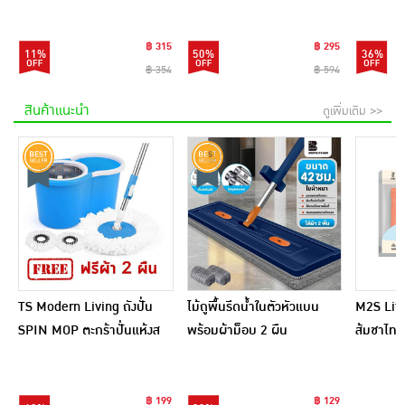
(แพ็ก6)
฿ 315
฿ 295
11%
50%
36%
฿ 354
฿ 594
สินค้าแนะนำ
ดูเพิ่มเติม >>
TS Modern Living ถังปั่น
ไม้ถูพื้นรีดน้ำในตัวหัวแบน
M2S Lifes
SPIN MOP ตะกร้าปั่นแห้งส
พร้อมผ้าม็อบ 2 ผืน
ส้มชาไทย
แตนเลสไซส์มินิ รุ่น
CLEANING0019
฿ 199
฿ 129