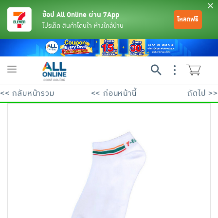
ช้อป All Online ผ่าน 7App
โหลดฟรี
โปรเด็ด สินค้าโดนใจ ห้างใกล้บ้าน
Toggle
navigation
<< กลับหน้ารวม
<< ก่อนหน้านี้
ถัดไป >>
ย้อนกลับ
ย้อนกลับ
ย้อนกลับ
ย้อนกลับ
ย้อนกลับ
ย้อนกลับ
ย้อนกลับ
ย้อนกลับ
ย้อนกลับ
ย้อนกลับ
ย้อนกลับ
เครื่องดื่มและผงชงดื่ม
มือถือ
พระเครื่อง test pop