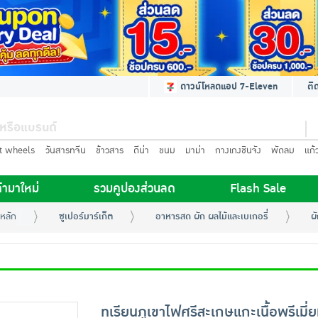
ดาวน์โหลดแอป 7-Eleven
ติ
t wheels
วันสารทจีน
ข้าวสาร
ดีน่า
ขนม
มาม่า
กางเกงชินจัง
พัดลม
แก้
้ามาใหม่
รวมคูปองส่วนลด
Flash Sale
หลัก
ซูเปอร์มาร์เก็ต
อาหารสด ผัก ผลไม้และเบเกอรี่
ผ
ทุเรียนภูเขาไฟศรีสะเกษแกะเนื้อพรีเมี่