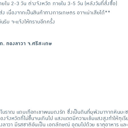
ใน 2-3 วัน ต่างจังหวัด ภายใน 3-5 วัน (หลังวันที่สั่งซื้อ)
ส่ง เนื่องจากเป็นสินค้าทางการเกษตร อาจเน่าเสียได้**
รับ จะแจ้งให้ทราบอีกครั้ง
 กก. ทองลาวา จ.ศรีสะเกษ
าไฟโบราณ แถบเทือกเขาพนมดงรัก ซึ่งเป็นดินที่ผุพังมาจากหินบะซ
หวัดที่ไม่ชื้นจนเกินไป แสงแดดมีความเข้มแสงสูงทำให้ทุเรียน
นทองลาวา มีรสชาติอันเป็น เอกลักษณ์ อุดมไปด้วย ธาตุอาหาร และ