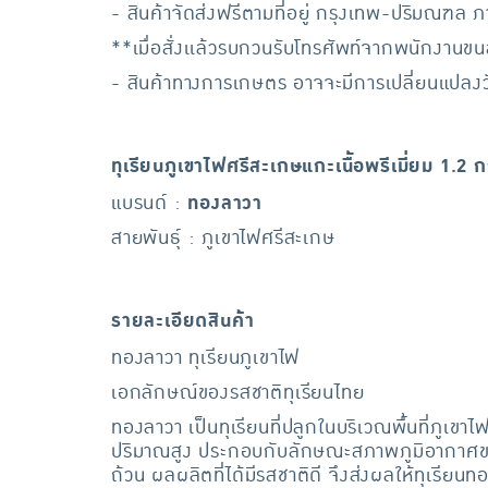
- สินค้าจัดส่งฟรีตามที่อยู่ กรุงเทพ-ปริมณฑล ภาย
**เมื่อสั่งเเล้วรบกวนรับโทรศัพท์จากพนักงานขน
- สินค้าทางการเกษตร อาจจะมีการเปลี่ยนแปลงวัน
ทุเรียนภูเขาไฟศรีสะเกษแกะเนื้อพรีเมี่ยม 1.2
แบรนด์ :
ทองลาวา
สายพันธุ์ : ภูเขาไฟศรีสะเกษ
รายละเอียดสินค้า
ทองลาวา ทุเรียนภูเขาไฟ
เอกลักษณ์ของรสชาติทุเรียนไทย
ทองลาวา เป็นทุเรียนที่ปลูกในบริเวณพื้นที่ภูเข
ปริมาณสูง ประกอบกับลักษณะสภาพภูมิอากาศของจัง
ถ้วน ผลผลิตที่ได้มีรสชาติดี จึงส่งผลให้ทุเรีย