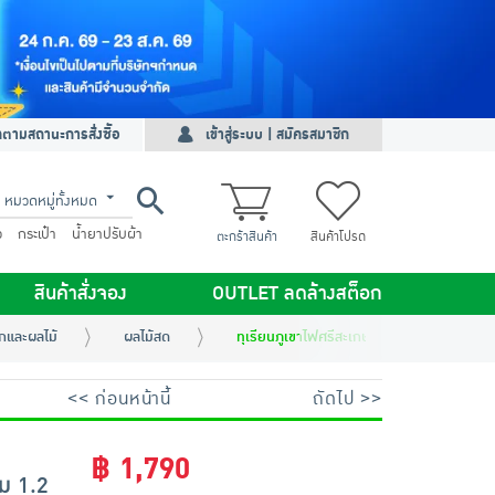
ดตามสถานะการสั่งซื้อ
เข้าสู่ระบบ | สมัครสมาชิก
หมวดหมู่ทั้งหมด
ว
กระเป๋า
น้ำยาปรับผ้า
ตะกร้าสินค้า
สินค้าโปรด
สินค้าสั่งจอง
OUTLET ลดล้างสต็อก
ักและผลไม้
ผลไม้สด
ทุเรียนภูเขาไฟศรีสะเกษแกะเนื้อพรีเมี่ยม 1.
<< ก่อนหน้านี้
ถัดไป >>
฿ 1,790
ยม 1.2