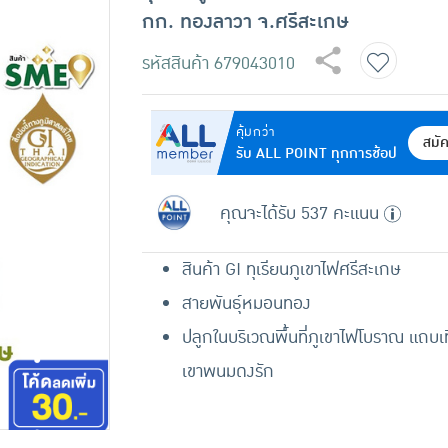
กก. ทองลาวา จ.ศรีสะเกษ
รหัสสินค้า
679043010
คุ้มกว่า
สมั
รับ ALL POINT ทุกการช้อป
คุณจะได้รับ 537 คะแนน
สินค้า GI ทุเรียนภูเขาไฟศรีสะเกษ
สายพันธุ์หมอนทอง
ปลูกในบริเวณพื้นที่ภูเขาไฟโบราณ แถบเ
เขาพนมดงรัก