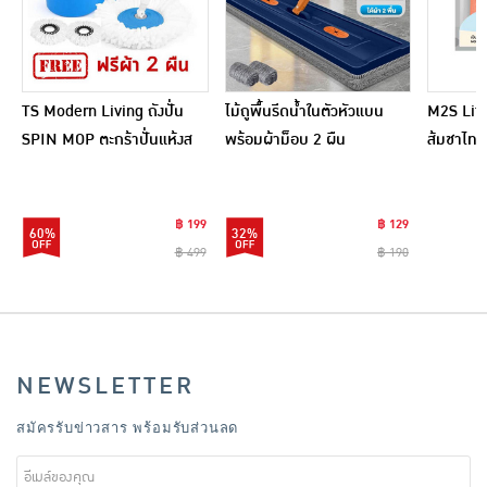
TS Modern Living ถังปั่น
ไม้ถูพื้นรีดน้ำในตัวหัวแบน
M2S Lifes
SPIN MOP ตะกร้าปั่นแห้งส
พร้อมผ้าม็อบ 2 ผืน
ส้มชาไทย
แตนเลสไซส์มินิ รุ่น
CLEANING0019
฿ 199
฿ 129
60%
32%
฿ 499
฿ 190
NEWSLETTER
สมัครรับข่าวสาร พร้อมรับส่วนลด