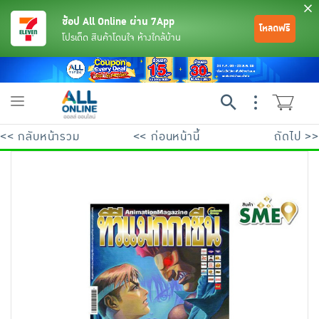
ช้อป All Online ผ่าน 7App
โหลดฟรี
โปรเด็ด สินค้าโดนใจ ห้างใกล้บ้าน
Toggle
navigation
<< กลับหน้ารวม
<< ก่อนหน้านี้
ถัดไป >>
ย้อนกลับ
ย้อนกลับ
ย้อนกลับ
ย้อนกลับ
ย้อนกลับ
ย้อนกลับ
ย้อนกลับ
ย้อนกลับ
ย้อนกลับ
ย้อนกลับ
ย้อนกลับ
เครื่องดื่มและผงชงดื่ม
มือถือ
พระเครื่อง test pop