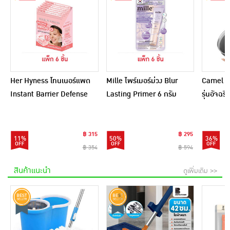
Her Hyness โทนเนอร์แพด
Mille ไพร์เมอร์ม่วง Blur
Camel กร
Instant Barrier Defense
Lasting Primer 6 กรัม
รุ่นอัจฉ
Platinum Pad 9แผ่น
(แพ็ก 6 ชิ้น)
(แพ็ก6)
฿ 315
฿ 295
11%
50%
36%
฿ 354
฿ 594
สินค้าแนะนำ
ดูเพิ่มเติม >>