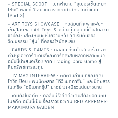
- SPECIAL SCOOP : เปิดตำนาน “ซูเปอร์เซ็นไตยุค
โชวะ” ตอนที่ 7 ขบวนการวิทยาศาสตร์ ไดน่าแมน
(Part 3)
- ART TOYS SHOWCASE : คอลัมน์ที่จะพาแฟนๆ
เข้าสู่โลกของ Art Toys & กล่องจุ่ม ฉบับนี้นำเสนอ กา
ชาปอง: เสียงหมุนแห่งความหวัง จุดเริ่มต้นของ
วัฒนธรรม “สุ่ม” ที่ครองใจนักสะสม
- CARDS & GAMES : คอลัมน์ที่จะนำเสนอเรื่องราว
ต่างๆของการ์ดเกมส์และการ์ดสะสมหลากหลายแนว
ฉบับนี้นำเสนอเรื่อง จาก Trading Card Game สู่
สินทรัพย์การลงทุน
- TV MAG INTERVIEW : ติดตามอ่านบทของคุณ
โกวิท ป๊อบ แฟนนิตยสาร “ทีวีแมกกาซีน” และนิตยสาร
ในเครือ “อนิเมทกรุ๊ป” มาอย่างเหนียวแน่นยาวนาน
- เกมดังในอดีต : คอลัมน์รำลึกถึงเกมส์ดังยอดนิยม
ในอดีต ฉบับนี้เป็นเรื่องราวของเกม RED ARREMER:
MAKAIMURA GAIDEN