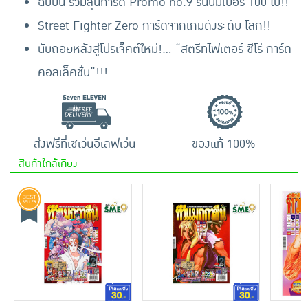
ฉบับนี้ ร่วมลุ้นการ์ด Promo no.9 รันนัมเบอร์ 100 ใบ!!
Street Fighter Zero การ์ดจากเกมดังระดับ โลก!!
นับถอยหลังสู่โปรเจ็คต์ใหม่!... “สตรีทไฟเตอร์ ซีโร่ การ์ด
คอลเล็คชั่น”!!!
ส่งฟรีที่เซเว่นอีเลฟเว่น
ของแท้ 100%
สินค้าใกล้เคียง