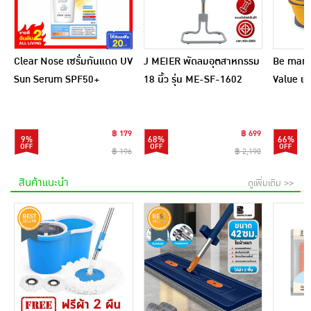
Clear Nose เซรั่มกันแดด UV
J MEIER พัดลมอุตสาหกรรม
Be man ชุ
Sun Serum SPF50+
18 นิ้ว รุ่น ME-SF-1602
Value แถ
PA++++ 28 มล.
ไฟเบอร์ 1
฿ 179
฿ 699
9%
68%
66%
฿ 196
฿ 2,190
สินค้าแนะนำ
ดูเพิ่มเติม >>