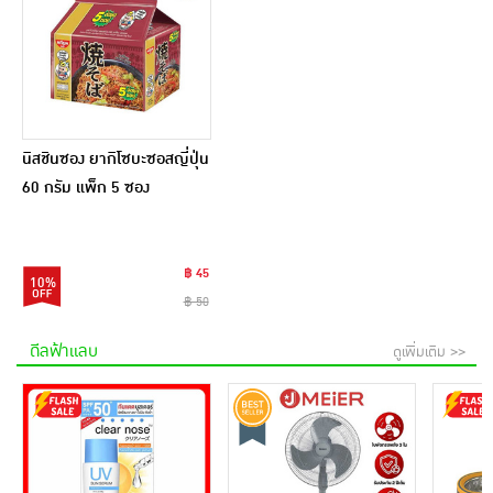
นิสชินซอง ยากิโซบะซอสญี่ปุ่น
60 กรัม แพ็ก 5 ซอง
฿ 45
10%
฿ 50
ดีลฟ้าแลบ
ดูเพิ่มเติม >>