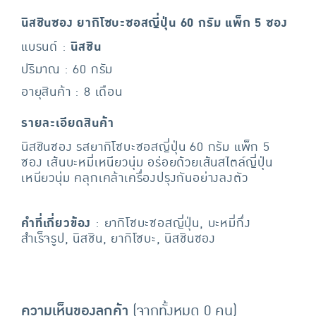
นิสชินซอง ยากิโซบะซอสญี่ปุ่น 60 กรัม แพ็ก 5 ซอง
แบรนด์ :
นิสชิน
ปริมาณ : 60 กรัม
อายุสินค้า : 8 เดือน
รายละเอียดสินค้า
นิสชินซอง รสยากิโซบะซอสญี่ปุ่น 60 กรัม แพ็ก 5
ซอง เส้นบะหมี่เหนียวนุ่ม อร่อยด้วยเส้นสไตล์ญี่ปุ่น
เหนียวนุ่ม คลุกเคล้าเครื่องปรุงกันอย่างลงตัว
คำที่เกี่ยวข้อง
: ยากิโซบะซอสญี่ปุ่น, บะหมี่กึ่ง
สำเร็จรูป, นิสชิน, ยากิโซบะ, นิสชินซอง
ความเห็นของลูกค้า
(จากทั้งหมด 0 คน)