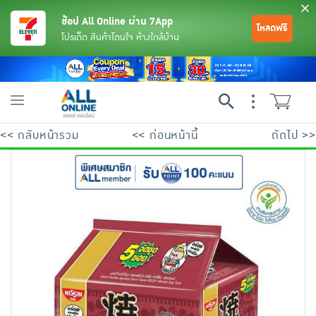
ช้อป All Online ผ่าน 7App
โหลดฟรี
โปรเด็ด สินค้าโดนใจ ห้างใกล้บ้าน
Toggle
navigation
<< กลับหน้ารวม
<< ก่อนหน้านี้
ถัดไป >>
ย้อนกลับ
ย้อนกลับ
ย้อนกลับ
ย้อนกลับ
ย้อนกลับ
ย้อนกลับ
ย้อนกลับ
ย้อนกลับ
ย้อนกลับ
ย้อนกลับ
ย้อนกลับ
เครื่องดื่มและผงชงดื่ม
มือถือ
พระเครื่อง test pop