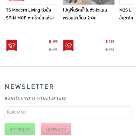
TS Modern Living ถังปั่น
ไม้ถูพื้นรีดน้ำในตัวหัวแบน
M2S Lifes
SPIN MOP ตะกร้าปั่นแห้งส
พร้อมผ้าม็อบ 2 ผืน
ส้มชาไทย
แตนเลสไซส์มินิ รุ่น
CLEANING0019
฿ 199
฿ 129
60%
32%
฿ 499
฿ 190
NEWSLETTER
สมัครรับข่าวสาร พร้อมรับส่วนลด
สุภาพบุรุษ
สุภาพสตรี