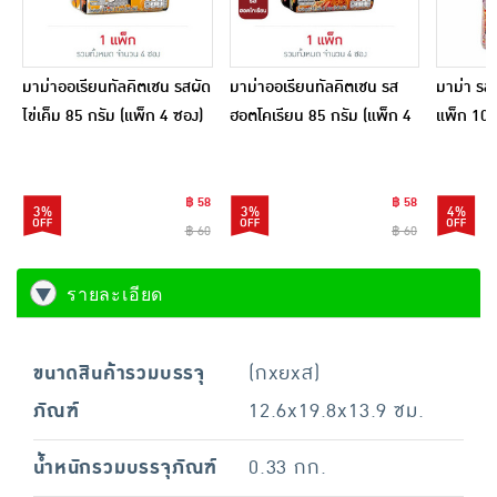
มาม่าออเรียนทัลคิตเชน รสผัด
มาม่าออเรียนทัลคิตเชน รส
มาม่า รสต
ไข่เค็ม 85 กรัม (แพ็ก 4 ซอง)
ฮอตโคเรียน 85 กรัม (แพ็ก 4
แพ็ก 10 
ซอง)
฿ 58
฿ 58
3%
3%
4%
฿ 60
฿ 60
รายละเอียด
ขนาดสินค้ารวมบรรจุ
(กxยxส)
ภัณฑ์
12.6x19.8x13.9 ซม.
น้ำหนักรวมบรรจุภัณฑ์
0.33 กก.