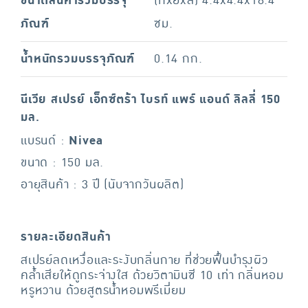
ขนาดสินค้ารวมบรรจุ
(กxยxส) 4.4x4.4x18.4
ภัณฑ์
ซม.
น้ำหนักรวมบรรจุภัณฑ์
0.14 กก.
นีเวีย สเปรย์ เอ็กซ์ตร้า ไบรท์ แพร์ แอนด์ ลิลลี่ 150
มล.
แบรนด์ :
Nivea
ขนาด : 150 มล.
อายุสินค้า : 3 ปี (นับจากวันผลิต)
รายละเอียดสินค้า
สเปรย์ลดเหงื่อและระงับกลิ่นกาย ที่ช่วยฟื้นบำรุงผิว
คล้ำเสียให้ดูกระจ่างใส ด้วยวิตามินซี 10 เท่า กลิ่นหอม
หรูหวาน ด้วยสูตรน้ำหอมพรีเมี่ยม