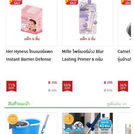
Her Hyness โทนเนอร์แพด
Mille ไพร์เมอร์ม่วง Blur
Camel กร
Instant Barrier Defense
Lasting Primer 6 กรัม
รุ่นอัจฉ
Platinum Pad 9แผ่น
(แพ็ก 6 ชิ้น)
(แพ็ก6)
฿ 315
฿ 295
11%
50%
36%
฿ 354
฿ 594
สินค้าแนะนำ
ดูเพิ่มเติม >>