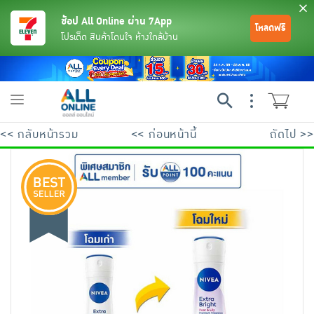
ช้อป All Online ผ่าน 7App
โหลดฟรี
โปรเด็ด สินค้าโดนใจ ห้างใกล้บ้าน
Toggle
navigation
<< กลับหน้ารวม
<< ก่อนหน้านี้
ถัดไป >>
ย้อนกลับ
ย้อนกลับ
ย้อนกลับ
ย้อนกลับ
ย้อนกลับ
ย้อนกลับ
ย้อนกลับ
ย้อนกลับ
ย้อนกลับ
ย้อนกลับ
ย้อนกลับ
เครื่องดื่มและผงชงดื่ม
มือถือ
พระเครื่อง test pop