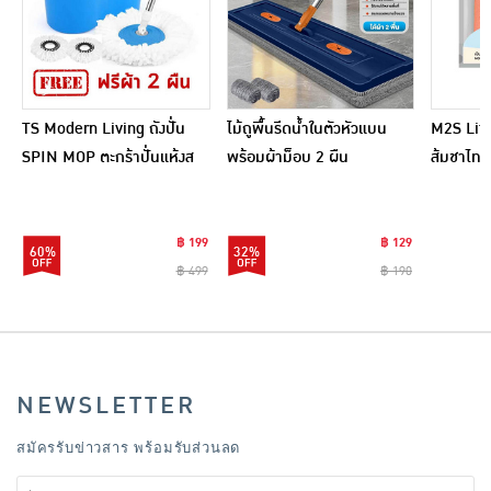
TS Modern Living ถังปั่น
ไม้ถูพื้นรีดน้ำในตัวหัวแบน
M2S Lifes
SPIN MOP ตะกร้าปั่นแห้งส
พร้อมผ้าม็อบ 2 ผืน
ส้มชาไทย
แตนเลสไซส์มินิ รุ่น
CLEANING0019
฿ 199
฿ 129
60%
32%
฿ 499
฿ 190
NEWSLETTER
สมัครรับข่าวสาร พร้อมรับส่วนลด