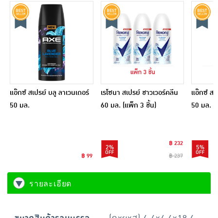
แอ๊กซ์ สเปรย์ บลู ลาเวนเดอร์
เรโซนา สเปรย์ ชาวเวอร์คลีน
แอ๊กซ์ สเ
50 มล.
60 มล. (แพ็ก 3 ชิ้น)
50 มล. (แ
฿ 232
2%
5%
฿ 99
฿ 237
รายละเอียด