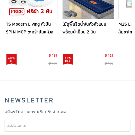
TS Modern Living ถังปั่น
ไม้ถูพื้นรีดน้ำในตัวหัวแบน
M2S Lifes
SPIN MOP ตะกร้าปั่นแห้งส
พร้อมผ้าม็อบ 2 ผืน
ส้มชาไทย
แตนเลสไซส์มินิ รุ่น
CLEANING0019
฿ 199
฿ 129
60%
32%
฿ 499
฿ 190
NEWSLETTER
สมัครรับข่าวสาร พร้อมรับส่วนลด