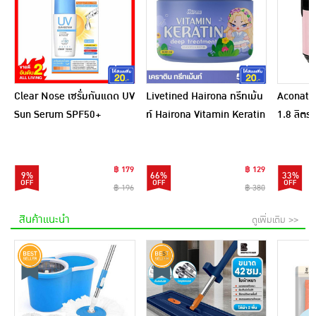
Clear Nose เซรั่มกันแดด UV
Livetined Hairona ทรีทเม้น
Aconatic
Sun Serum SPF50+
ท์ Hairona Vitamin Keratin
1.8 ลิตร
PA++++ 28 มล.
Deep Treatment 500ml.
สีชมพูดำ
฿ 179
฿ 129
9%
66%
33%
฿ 196
฿ 380
สินค้าแนะนำ
ดูเพิ่มเติม >>