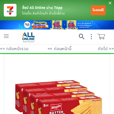
ช้อป All Online ผ่าน 7App
โหลดฟรี
โปรเด็ด สินค้าโดนใจ ห้างใกล้บ้าน
Toggle
navigation
<< กลับหน้ารวม
<< ก่อนหน้านี้
ถัดไป >>
ย้อนกลับ
ย้อนกลับ
ย้อนกลับ
ย้อนกลับ
ย้อนกลับ
ย้อนกลับ
ย้อนกลับ
ย้อนกลับ
ย้อนกลับ
ย้อนกลับ
ย้อนกลับ
เครื่องดื่มและผงชงดื่ม
มือถือ
พระเครื่อง test pop