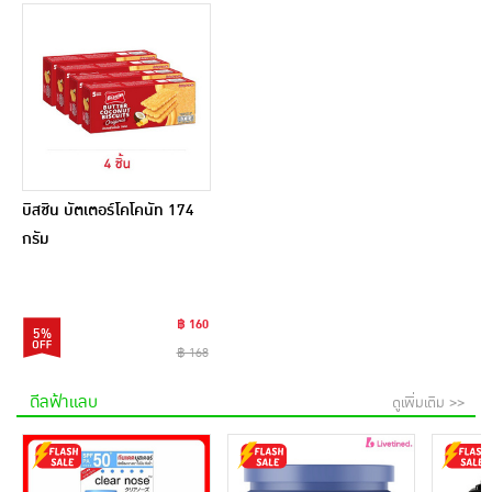
บิสชิน บัตเตอร์โคโคนัท 174
กรัม
฿ 160
5%
฿ 168
ดีลฟ้าแลบ
ดูเพิ่มเติม >>