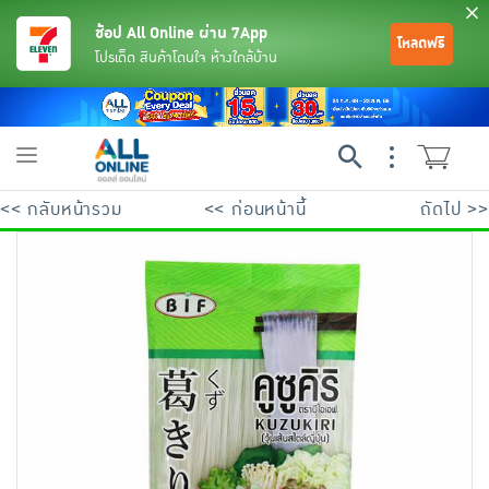
ช้อป All Online ผ่าน 7App
โหลดฟรี
โปรเด็ด สินค้าโดนใจ ห้างใกล้บ้าน
Toggle
navigation
<< กลับหน้ารวม
<< ก่อนหน้านี้
ถัดไป >>
ย้อนกลับ
ย้อนกลับ
ย้อนกลับ
ย้อนกลับ
ย้อนกลับ
ย้อนกลับ
ย้อนกลับ
ย้อนกลับ
ย้อนกลับ
ย้อนกลับ
ย้อนกลับ
เครื่องดื่มและผงชงดื่ม
มือถือ
พระเครื่อง test pop