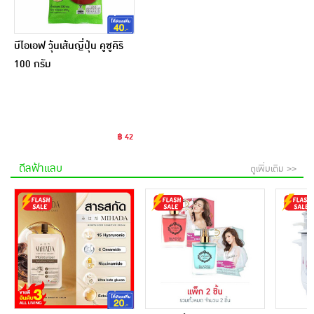
บีไอเอฟ วุ้นเส้นญี่ปุ่น คูซูคิริ
100 กรัม
฿ 42
ดีลฟ้าแลบ
ดูเพิ่มเติม >>