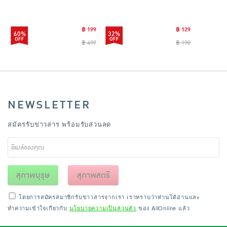
แตนเลสไซส์มินิ รุ่น
CLEANING0019
฿ 199
฿ 129
60%
32%
฿ 499
฿ 190
NEWSLETTER
สมัครรับข่าวสาร พร้อมรับส่วนลด
สุภาพบุรุษ
สุภาพสตรี
โดยการสมัครสมาชิกรับข่าวสารจากเรา เราทราบว่าท่านได้อ่านและ
ทำความเข้าใจเกี่ยวกับ
นโยบายความเป็นส่วนตัว
ของ AllOnline แล้ว