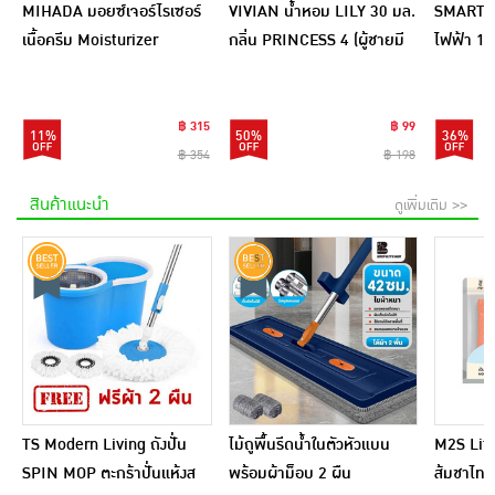
MIHADA มอยซ์เจอร์ไรเซอร์
VIVIAN น้ำหอม LILY 30 มล.
SMARTHO
เนื้อครีม Moisturizer
กลิ่น PRINCESS 4 (ผู้ชายมี
ไฟฟ้า 1 ล
Sensitive Cream 7 กรัม
เสน่ห์) + PRINCESS 5 (ผู้
SRC100
(แพ็ก 6 ชิ้น)
หญิงเซ็กซี่)
฿ 315
฿ 99
11%
50%
36%
฿ 354
฿ 198
สินค้าแนะนำ
ดูเพิ่มเติม >>
TS Modern Living ถังปั่น
ไม้ถูพื้นรีดน้ำในตัวหัวแบน
M2S Lifes
SPIN MOP ตะกร้าปั่นแห้งส
พร้อมผ้าม็อบ 2 ผืน
ส้มชาไทย