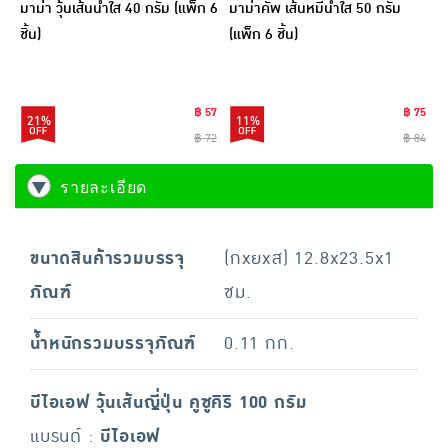
มาม่า วุ้นเส้นน้ำใส 40 กรัม (แพ็ก 6
มาม่าคัพ เส้นหมี่น้ำใส 50 กรัม
ชิ้น)
(แพ็ก 6 ชิ้น)
฿ 57
฿ 75
21%
11%
฿ 72
฿ 84
รายละเอียด
ขนาดสินค้ารวมบรรจุ
(กxยxส) 12.8x23.5x1
ภัณฑ์
ซม.
น้ำหนักรวมบรรจุภัณฑ์
0.11 กก.
บีไอเอฟ วุ้นเส้นญี่ปุ่น คูซูคิริ 100 กรัม
แบรนด์ :
บีไอเอฟ