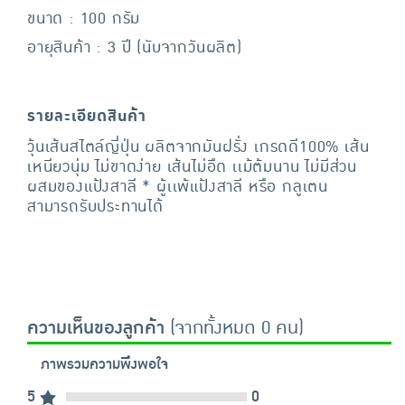
ขนาด : 100 กรัม
อายุสินค้า : 3 ปี (นับจากวันผลิต)
รายละเอียดสินค้า
วุ้นเส้นสไตล์ญี่ปุ่น ผลิตจากมันฝรั่ง เกรดดี100% เส้น
เหนียวนุ่ม ไม่ขาดง่าย เส้นไม่อืด เเม้ต้มนาน ไม่มีส่วน
ผสมของแป้งสาลี * ผู้เเพ้แป้งสาลี หรือ กลูเตน
สามารถรับประทานได้
ความเห็นของลูกค้า
(จากทั้งหมด 0 คน)
ภาพรวมความพึงพอใจ
5
0