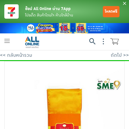
ช้อป All Online ผ่าน 7App
โหลดฟรี
โปรเด็ด สินค้าโดนใจ ห้างใกล้บ้าน
Toggle
navigation
<< กลับหน้ารวม
ถัดไป >>
ย้อนกลับ
ย้อนกลับ
ย้อนกลับ
ย้อนกลับ
ย้อนกลับ
ย้อนกลับ
ย้อนกลับ
ย้อนกลับ
ย้อนกลับ
ย้อนกลับ
ย้อนกลับ
เครื่องดื่มและผงชงดื่ม
มือถือ
พระเครื่อง test pop