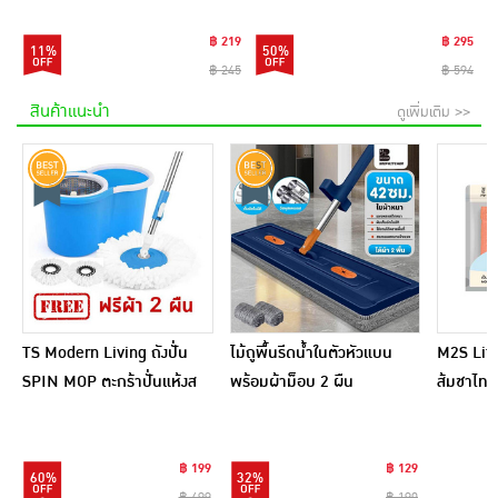
฿ 219
฿ 295
11%
50%
฿ 245
฿ 594
สินค้าแนะนำ
ดูเพิ่มเติม >>
TS Modern Living ถังปั่น
ไม้ถูพื้นรีดน้ำในตัวหัวแบน
M2S Lifes
SPIN MOP ตะกร้าปั่นแห้งส
พร้อมผ้าม็อบ 2 ผืน
ส้มชาไทย
แตนเลสไซส์มินิ รุ่น
CLEANING0019
฿ 199
฿ 129
60%
32%
฿ 499
฿ 190