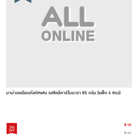
มาม่าออเรียนทัลคิตเชน รสชิลลีคาร์โบนารา 85 กรัม (แพ็ก 4 ซอง)
฿ 58
3%
฿ 60