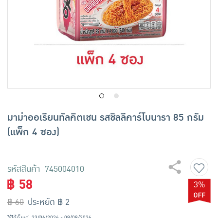
เครื่องปรุงรสและของแห้ง
ขนมขบเคี้ยว และช็อคโกแลต
อาหารสด ผัก ผลไม้และเบเกอรี่
มาม่าออเรียนทัลคิตเชน รสชิลลีคาร์โบนารา 85 กรัม
(แพ็ก 4 ซอง)
รหัสสินค้า 745004010
฿ 58
3%
฿ 60
ประหยัด ฿ 2
ใช้ได้ตั้งแต่
23/06/2026 - 09/08/2026