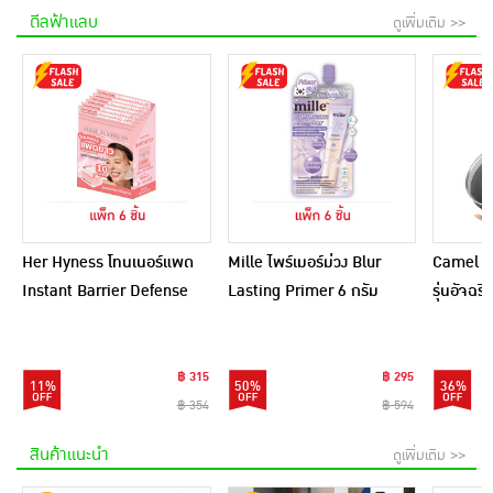
ดีลฟ้าแลบ
ดูเพิ่มเติม >>
Her Hyness โทนเนอร์แพด
Mille ไพร์เมอร์ม่วง Blur
Camel กร
Instant Barrier Defense
Lasting Primer 6 กรัม
รุ่นอัจฉ
Platinum Pad 9แผ่น
(แพ็ก 6 ชิ้น)
(แพ็ก6)
฿ 315
฿ 295
11%
50%
36%
฿ 354
฿ 594
สินค้าแนะนำ
ดูเพิ่มเติม >>