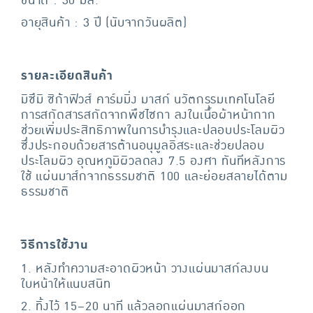
ขนาด : 30 มล.
อายุสินค้า : 3 ปี (นับจากวันผลิต)
รายละเอียดสินค้า
มิซึมิ ซิก้าฟิวส์ คาร์มมิ่ง มาสก์ นวัตกรรมเทคโนโลยี
การสกัดสารสกัดจากพืชไซกา ลงในเนื้อผ้าหน้ากาก
ช่วยเพิ่มประสิทธิภาพในการบำรุงและปลอบประโลมผิว
ซึ่งประกอบด้วยสารต้านอนุมูลอิสระและช่วยปลอบ
ประโลมผิว อุณหภูมิผิวลดลง 7.5 องศา ทันทีหลังการ
ใช้ แผ่นมาส์กจากธรรมชาติ 100 และย่อยสลายได้ตาม
ธรรมชาติ
วิธีการใช้งาน
1. หลังทำความสะอาดผิวหน้า วางแผ่นมาสก์ลงบน
ใบหน้าให้แนบสนิท
2. ทิ้งไว้ 15–20 นาที แล้วลอกแผ่นมาสก์ออก