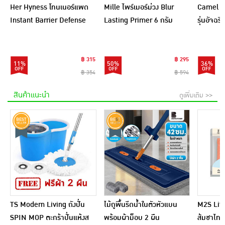
Her Hyness โทนเนอร์แพด
Mille ไพร์เมอร์ม่วง Blur
Camel กร
Instant Barrier Defense
Lasting Primer 6 กรัม
รุ่นอัจฉ
Platinum Pad 9แผ่น
(แพ็ก 6 ชิ้น)
(แพ็ก6)
฿ 315
฿ 295
11%
50%
36%
฿ 354
฿ 594
สินค้าแนะนำ
ดูเพิ่มเติม >>
TS Modern Living ถังปั่น
ไม้ถูพื้นรีดน้ำในตัวหัวแบน
M2S Lifes
SPIN MOP ตะกร้าปั่นแห้งส
พร้อมผ้าม็อบ 2 ผืน
ส้มชาไทย