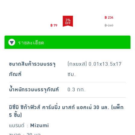
ก 1 แผ่น
Mask Sheet 20 กรัม
ก 33 กรั
(แพ็ก6ชิ้น)
฿ 234
3%
฿ 79
฿ 240
รายละเอียด
ขนาดสินค้ารวมบรรจุ
(กxยxส) 0.01x13.5x17
ภัณฑ์
ซม.
น้ำหนักรวมบรรจุภัณฑ์
0.3 กก.
มิซึมิ ซิก้าฟิวส์ คาร์มมิ่ง มาสก์ แอคเน่ 30 มล. (แพ็ก
5 ชิ้น)
แบรนด์ :
Mizumi