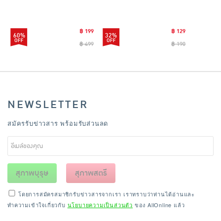
แตนเลสไซส์มินิ รุ่น
CLEANING0019
฿ 199
฿ 129
60%
32%
฿ 499
฿ 190
NEWSLETTER
สมัครรับข่าวสาร พร้อมรับส่วนลด
สุภาพบุรุษ
สุภาพสตรี
โดยการสมัครสมาชิกรับข่าวสารจากเรา เราทราบว่าท่านได้อ่านและ
ทำความเข้าใจเกี่ยวกับ
นโยบายความเป็นส่วนตัว
ของ AllOnline แล้ว