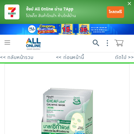
ช้อป All Online ผ่าน 7App
โหลดฟรี
โปรเด็ด สินค้าโดนใจ ห้างใกล้บ้าน
Toggle
navigation
<< กลับหน้ารวม
<< ก่อนหน้านี้
ถัดไป >>
ย้อนกลับ
ย้อนกลับ
ย้อนกลับ
ย้อนกลับ
ย้อนกลับ
ย้อนกลับ
ย้อนกลับ
ย้อนกลับ
ย้อนกลับ
ย้อนกลับ
ย้อนกลับ
เครื่องดื่มและผงชงดื่ม
มือถือ
พระเครื่อง test pop