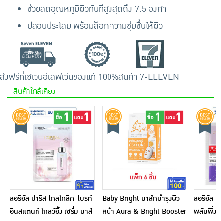
ช่วยลดอุณหภูมิผิวทันทีสูงสุดถึง 7.5 องศา
ปลอบประโลม พร้อมล็อกความชุ่มชื้นให้ผิว
ส่งฟรีที่เซเว่นอีเลฟเว่น
ของแท้ 100%
สินค้า 7-ELEVEN
สินค้าใกล้เคียง
ลอรีอัล ปารีส ไกลโคลิค-ไบรท์
Baby Bright มาส์กบำรุงผิว
ลอรีอัล ไ
อินสแตนท์ โกลว์อิ้ง เซรั่ม มาส์
หน้า Aura & Bright Booster
พลัมพิ่ง 