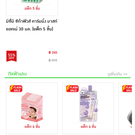
มิซึมิ ซิก้าฟิวส์ คาร์มมิ่ง มาสก์
แอคเน่ 30 มล. (แพ็ก 5 ชิ้น)
฿ 265
55%
฿ 595
ดีลฟ้าแลบ
ดูเพิ่มเติม >>