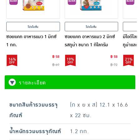
โปรโมชั่น
โปรโมชั่น
ซอยแคท อาหารแมว 1 มิกซ์
ซอยแคท อาหารแมว 2 มิกซ์
มีโอดีไล
1 กก.
รสทูน่า ขนาด 1 กิโลกรัม
ทูน่าและน
ก. (1 แพ
฿ 58
฿ 58
16%
19%
21%
฿ 69
฿ 72
รายละเอียด
ขนาดสินค้ารวมบรรจุ
(ก x ย x ส) 12.1 x 16.6
ภัณฑ์
x 22 ซม.
น้ำหนักรวมบรรจุภัณฑ์
1.2 กก.