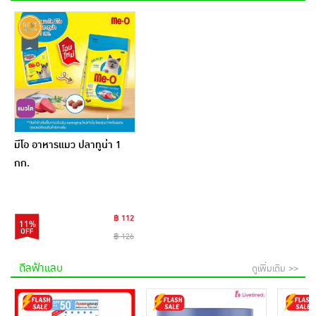
มีโอ อาหารแมว ปลาทูน่า 1
กก.
฿ 112
11%
฿ 126
ดีลฟ้าแลบ
ดูเพิ่มเติม >>