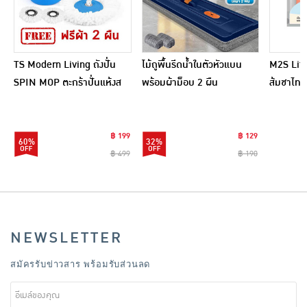
TS Modern Living ถังปั่น
ไม้ถูพื้นรีดน้ำในตัวหัวแบน
M2S Lifes
SPIN MOP ตะกร้าปั่นแห้งส
พร้อมผ้าม็อบ 2 ผืน
ส้มชาไทย
แตนเลสไซส์มินิ รุ่น
CLEANING0019
฿ 199
฿ 129
60%
32%
฿ 499
฿ 190
NEWSLETTER
สมัครรับข่าวสาร พร้อมรับส่วนลด