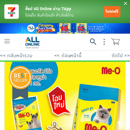
ช้อป All Online ผ่าน 7App
โหลดฟรี
โปรเด็ด สินค้าโดนใจ ห้างใกล้บ้าน
Toggle
navigation
<< กลับหน้ารวม
<< ก่อนหน้านี้
ถัดไป >>
ย้อนกลับ
ย้อนกลับ
ย้อนกลับ
ย้อนกลับ
ย้อนกลับ
ย้อนกลับ
ย้อนกลับ
ย้อนกลับ
ย้อนกลับ
ย้อนกลับ
ย้อนกลับ
เครื่องดื่มและผงชงดื่ม
มือถือ
พระเครื่อง test pop