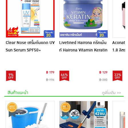
Clear Nose เซรั่มกันแดด UV
Livetined Hairona ทรีทเม้น
Aconatic
Sun Serum SPF50+
ท์ Hairona Vitamin Keratin
1.8 ลิตร
PA++++ 28 มล.
Deep Treatment 500ml.
สีชมพูดำ
฿ 179
฿ 129
9%
66%
33%
฿ 196
฿ 380
สินค้าแนะนำ
ดูเพิ่มเติม >>