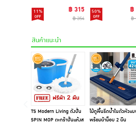
(แพ็ก 6 ชิ้น)
PRINCESS 5 (ผู้หญิงเซ็ก
฿ 315
฿
11%
50%
฿ 354
฿ 
สินค้าแนะนำ
TS Modern Living ถังปั่น
ไม้ถูพื้นรีดน้ำในตัวหัวแ
SPIN MOP ตะกร้าปั่นแห้งส
พร้อมผ้าม็อบ 2 ผืน
แตนเลสไซส์มินิ รุ่น