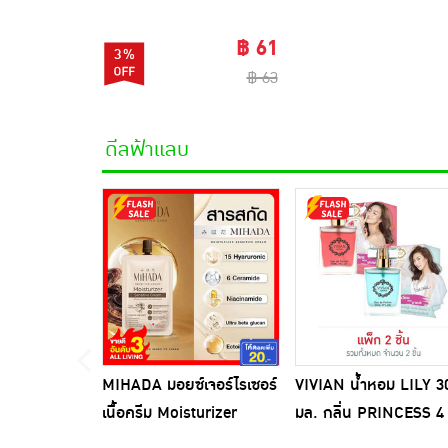
฿ 61
3%
฿ 63
ดีลฟ้าแลบ
MIHADA มอยซ์เจอร์ไรเซอร์
VIVIAN น้ำหอม LILY 3
เนื้อครีม Moisturizer
มล. กลิ่น PRINCESS 4
Sensitive Cream 7 กรัม
(ผู้ชายมีเสน่ห์) +