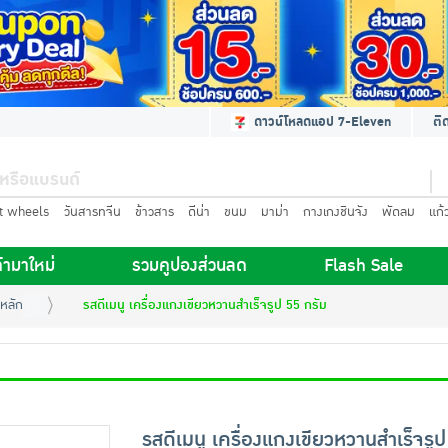
ดาวน์โหลดแอป 7-Eleven
ติ
t wheels
วันสารทจีน
ข้าวสาร
ดีน่า
ขนม
มาม่า
กางเกงชินจัง
พัดลม
แก้
้ามาใหม่
รวมคูปองส่วนลด
Flash Sale
หลัก
รสดีเมนู เครื่องแกงเขียวหวานสำเร็จรูป 55 กรัม
รสดีเมนู เครื่องแกงเขียวหวานสำเร็จรู