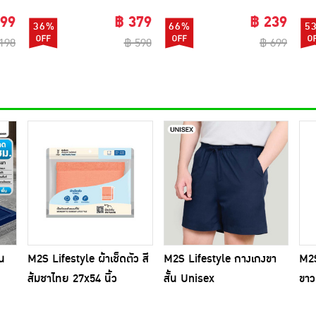
ซี่)
 99
฿ 379
฿ 239
36%
66%
5
198
฿ 590
฿ 699
บน
M2S Lifestyle ผ้าเช็ดตัว สี
M2S Lifestyle กางเกงขา
M2S
ส้มชาไทย 27x54 นิ้ว
สั้น Unisex
ขาว