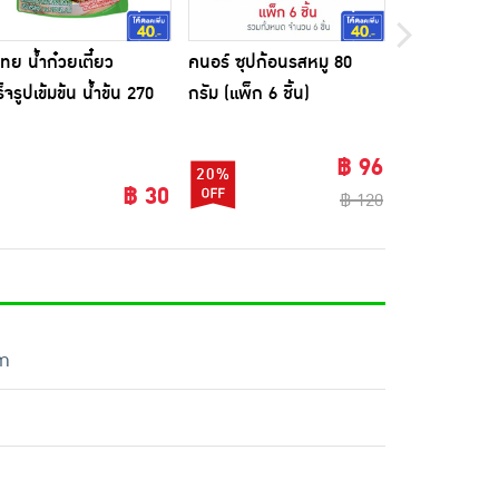
ไทย น้ำก๋วยเตี๋ยว
คนอร์ ซุปก้อนรสหมู 80
ฟ้าไทย ผงทำซ
็จรูปเข้มข้น น้ำข้น 270
กรัม (แพ็ก 6 ชิ้น)
กรัม (แพ็ก 6 ช
฿ 96
20%
33%
฿ 30
฿ 120
cm