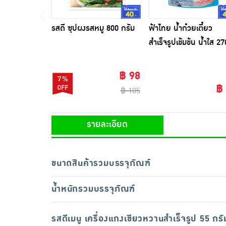
รสดี ซุปผงรสหมู 800 กรัม
ฟ้าไทย น้ำก๋วยเตี๋ยว
สำเร็จรูปเข้มข้น น้ำใส 27
มล.
฿ 98
7%
฿
฿ 105
รายละเอียด
ขนาดสินค้ารวมบรรจุภัณฑ์
น้ำหนักรวมบรรจุภัณฑ์
รสดีเมนู เครื่องแกงเขียวหวานสำเร็จรูป 55 กรั