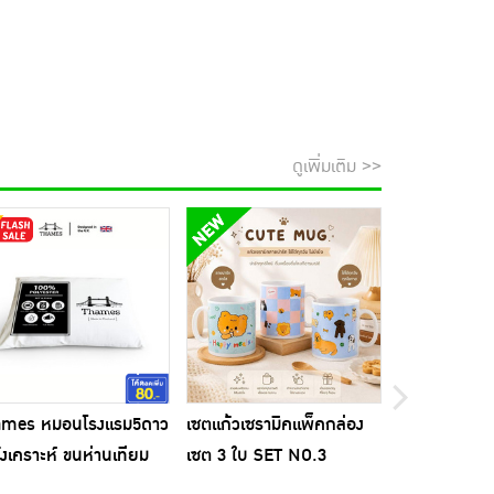
ดูเพิ่มเติม >>
ames หมอนโรงแรม5ดาว
เซตแก้วเซรามิคแพ็คกล่อง
Biocap วิตาม
ังเคราะห์ ขนห่านเทียม
เซต 3 ใบ SET NO.3
แคปซูล