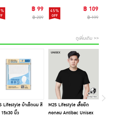
฿ 99
฿ 109
3%
45%
82%
฿ 209
฿ 199
ดูเพิ่มเติม >>
 Lifestyle ผ้าเช็ดผม สี
M2S Lifestyle เสื้อยืด
ไม้ถูพื้นรีดน้
ขออภัยส
 15x30 นิ้ว
คอกลม Antibac Unisex
พร้อมผ้าม็อบ
สีดำ