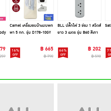
Camel เครื่องอบผ้าแบบพก
BLL ปลั๊กไฟ 3 ช่อง 1 สวิตส์
Sat
Body
พา 5 กก. รุ่น D178-10GY
ยาว 3 เมตร รุ่น B60 สีเทา
(1แถม1)
179
฿ 665
฿ 202
16%
66%
7
259
฿ 790
฿ 590