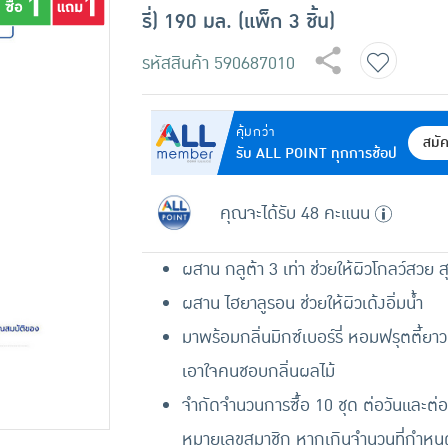
รี่) 190 มล. (แพ็ก 3 ชิ้น)
รหัสสินค้า
590687010
คุ้มกว่า
สมั
รับ ALL POINT ทุกการช้อป
คุณจะได้รับ 48 คะแนน
ผสาน กลูต้า 3 เท่า ช่วยให้ผิวโกลว์สวย 
ผสาน ไฮยาลูรอน ช่วยให้ผิวเด้งอิ่มน้ำ
มาพร้อมกลิ่นมิกซ์เบอร์รี่ หอมฟรุตตี้ยา
เอาใจคนชอบกลิ่นผลไม้
จำกัดจำนวนการซื้อ 10 ชุด ต่อวันและต่อ
หมายเลขสมาชิก หากเกินจำนวนที่กำหนด