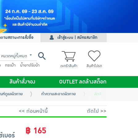
ดตามสถานะการสั่งซื้อ
เข้าสู่ระบบ | สมัครสมาชิก
หมวดหมู่ทั้งหมด
ว
กระเป๋า
น้ำยาปรับผ้า
ตะกร้าสินค้า
สินค้าโปรด
สินค้าสั่งจอง
OUTLET ลดล้างสต็อก
ณฑ์ดูแลผิวกาย
ทำความสะอาดผิวกาย
ลักส์ ครีมอาบน้ำ ไฮเดรดติ้ง 
<< ก่อนหน้านี้
ถัดไป >>
฿ 165
ซ์เบอร์