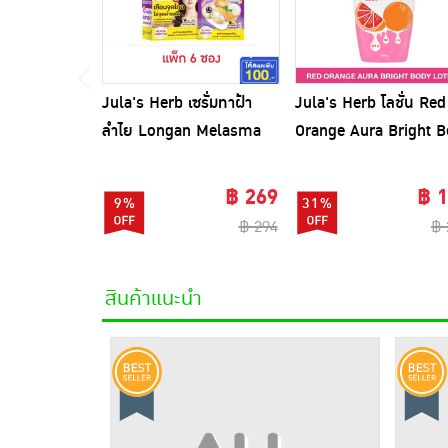
Jula's Herb เซรั่มทาฝ้า
Jula's Herb โลชั่น Red
ลำไย Longan Melasma
Orange Aura Bright 
pro Serum 8 มล. (6ซอง)
Lotion 400 กรัม
฿ 269
฿ 
9%
31%
฿ 294
฿ 
สินค้าแนะนำ