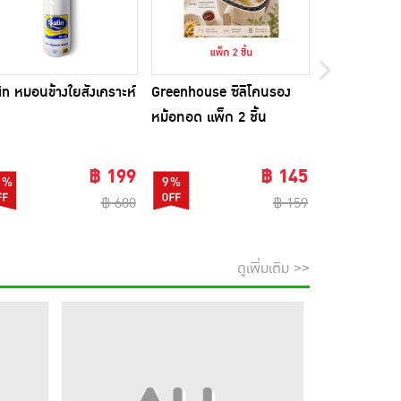
in หมอนข้างใยสังเคราะห์
Greenhouse ซิลิโคนรอง
Beleaf บีลีฟ 
หม้อทอด แพ็ก 2 ชิ้น
10 ซอง แพ็ก 
ขวดชงดื่ม 1 
฿ 199
฿ 145
1%
9%
74%
฿ 680
฿ 159
ดูเพิ่มเติม >>