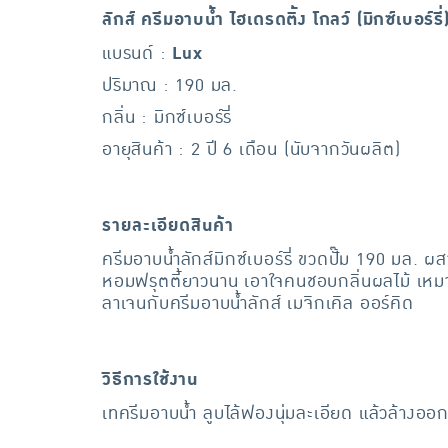
ลักส์ ครีมอาบน้ำ ไฮเดรดติ้ง โกลว์ (มิกซ์เบอร์รี
แบรนด์ :
Lux
ปริมาณ : 190 มล.
กลิ่น : มิกซ์เบอร์รี่
อายุสินค้า : 2 ปี 6 เดือน (นับจากวันผลิต)
รายละเอียดสินค้า
ครีมอาบน้ำลักส์มิกซ์เบอร์รี่ ขวดปั๊ม 190 มล. ผส
หอมฟรุตตี้ยาวนาน เอาใจคนชอบกลิ่นผลไม้ เหมาะส
ลาเจนกับครีมอาบน้ำลักส์ เมจิกเคิล ออร์คิด
วิธีการใช้งาน
เทครีมอาบน้ำ ลูบไล้ฟองนุ่มละเอียด แล้วล้างออก สั