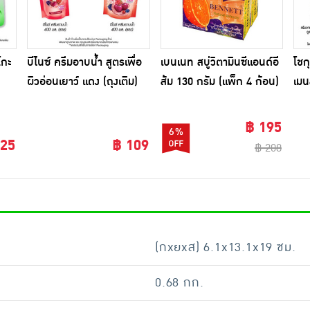
โกะ
บีไนซ์ ครีมอาบน้ำ สูตรเพื่อ
เบนเนท สบู่วิตามินซีแอนด์อี
โชก
ผิวอ่อนเยาว์ แดง (ถุงเติม)
ส้ม 130 กรัม (แพ็ก 4 ก้อน)
เมน
400 มล.
฿ 195
6%
125
฿ 109
฿ 208
(กxยxส) 6.1x13.1x19 ซม.
0.68 กก.