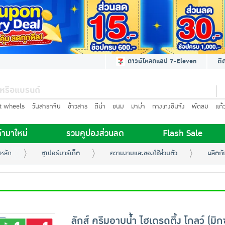
ดาวน์โหลดแอป 7-Eleven
ติ
t wheels
วันสารทจีน
ข้าวสาร
ดีน่า
ขนม
มาม่า
กางเกงชินจัง
พัดลม
แก้
้ามาใหม่
รวมคูปองส่วนลด
Flash Sale
หลัก
ซูเปอร์มาร์เก็ต
ความงามและของใช้ส่วนตัว
ผลิตภั
ลักส์ ครีมอาบน้ำ ไฮเดรดติ้ง โกลว์ (มิก