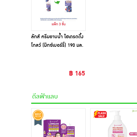
ลักส์ ครีมอาบน้ำ ไฮเดรดติ้ง
โกลว์ (มิกซ์เบอร์รี่) 190 มล.
(แพ็ก 3 ชิ้น)
฿ 165
ดีลฟ้าแลบ