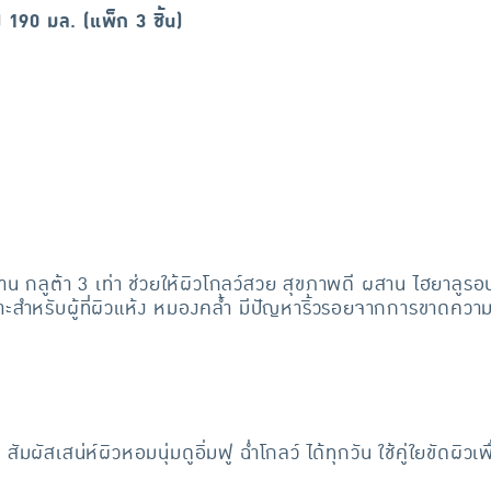
่) 190 มล. (แพ็ก 3 ชิ้น)
าน กลูต้า 3 เท่า ช่วยให้ผิวโกลว์สวย สุขภาพดี ผสาน ไฮยาลูรอน ช่
ำหรับผู้ที่ผิวแห้ง หมองคล้ำ มีปัญหาริ้วรอยจากการขาดความคว
มผัสเสน่ห์ผิวหอมนุ่มดูอิ่มฟู ฉ่ำโกลว์ ได้ทุกวัน ใช้คู่ใยขัดผิว