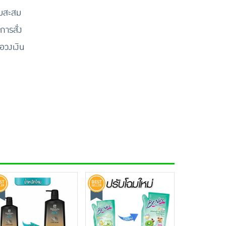
้มสะสม
การสั่ง
ือวงเงิน