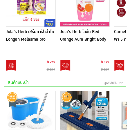
Jula's Herb เซรั่มทาฝ้าลำไย
Jula's Herb โลชั่น Red
Camel เ
Longan Melasma pro
Orange Aura Bright Body
พา 5 กก.
Serum 8 มล. (6ซอง)
Lotion 400 กรัม
฿ 269
฿ 179
9%
31%
16%
฿ 294
฿ 259
สินค้าแนะนำ
ดูเพิ่มเติม >>