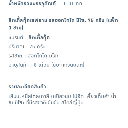
น้ำหนักรวมบรรจุภัณฑ์
0.31 กก.
ลิตเติ้ลกุ๊กเชฟชาม รสฮอกไกโด มิโซะ 75 กรัม (แพ็ก
3 ชาม)
แบรนด์ :
ลิตเติ้ลกุ๊ก
ปริมาณ : 75 กรัม
รสชาติ : ฮอกไกโด มิโซะ
อายุสินค้า : 8 เดือน (นับจากวันผลิต)
รายละเอียดสินค้า
เส้นบะหมี่สไตล์เกาลี เหนียวนุ่ม ไม่อืด เคี้ยวเต็มคำ น้ำ
ซุปมิโซะ ที่มีรสชาติเข้มข้น สไตล์ญี่ปุ่น