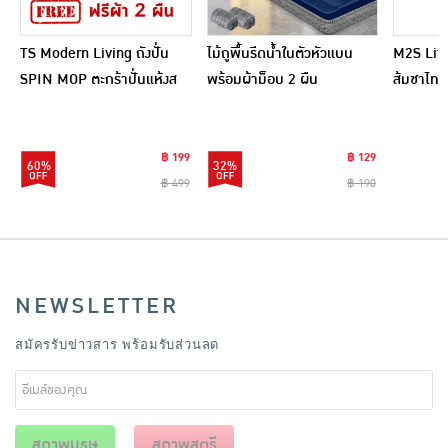
TS Modern Living ถังปั่น
ไม้ถูพื้นรีดน้ำในตัวหัวแบน
M2S Lifes
SPIN MOP ตะกร้าปั่นแห้งส
พร้อมผ้าม็อบ 2 ผืน
ส้มชาไทย
แตนเลสไซส์มินิ รุ่น
CLEANING0019
฿ 199
฿ 129
60%
32%
฿ 499
฿ 190
NEWSLETTER
สมัครรับข่าวสาร พร้อมรับส่วนลด
สุภาพบุรุษ
สุภาพสตรี