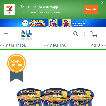
ช้อป All Online ผ่าน 7App
โหลดฟรี
โปรเด็ด สินค้าโดนใจ ห้างใกล้บ้าน
Toggle
navigation
<< กลับหน้ารวม
<< ก่อนหน้านี้
ถัดไป >>
ย้อนกลับ
ย้อนกลับ
ย้อนกลับ
ย้อนกลับ
ย้อนกลับ
ย้อนกลับ
ย้อนกลับ
ย้อนกลับ
ย้อนกลับ
ย้อนกลับ
ย้อนกลับ
เครื่องดื่มและผงชงดื่ม
มือถือ
พระเครื่อง test pop