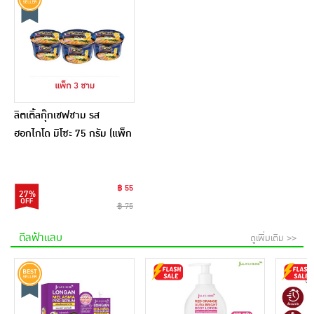
ลิตเติ้ลกุ๊กเชฟชาม รส
ฮอกไกโด มิโซะ 75 กรัม (แพ็ก
3 ชาม)
฿ 55
27%
฿ 75
ดีลฟ้าแลบ
ดูเพิ่มเติม >>