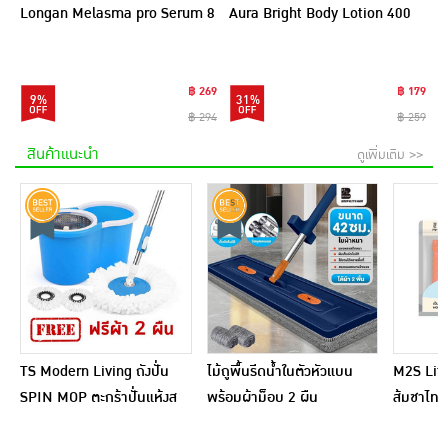
Longan Melasma pro Serum 8
Aura Bright Body Lotion 400
มล. (6ซอง)
กรัม
฿ 269
฿ 179
9%
31%
฿ 294
฿ 259
สินค้าแนะนำ
ดูเพิ่มเติม >>
TS Modern Living ถังปั่น
ไม้ถูพื้นรีดน้ำในตัวหัวแบน
M2S Lifes
SPIN MOP ตะกร้าปั่นแห้งส
พร้อมผ้าม็อบ 2 ผืน
ส้มชาไทย
แตนเลสไซส์มินิ รุ่น