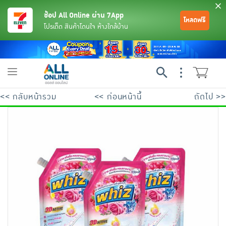
ช้อป All Online ผ่าน 7App
โหลดฟรี
โปรเด็ด สินค้าโดนใจ ห้างใกล้บ้าน
Toggle
navigation
<< กลับหน้ารวม
<< ก่อนหน้านี้
ถัดไป >>
ย้อนกลับ
ย้อนกลับ
ย้อนกลับ
ย้อนกลับ
ย้อนกลับ
ย้อนกลับ
ย้อนกลับ
ย้อนกลับ
ย้อนกลับ
ย้อนกลับ
ย้อนกลับ
เครื่องดื่มและผงชงดื่ม
มือถือ
พระเครื่อง test pop