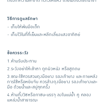
ต้องทำความสะอาด ทิ้งไว้ให้แห้ง โดยไม่ต้องเช็ดน้ำซ้ำ
วิธีการดูแลรักษา
- เก็บให้พ้นมือเด็ก
- เก็บไว้ในที่ที่เย็นและหลีกเลี่ยงแสงอาทิตย์
ข้อควรระวัง
1.ห้ามรับประทาน
2.ระวังอย่าให้เข้าตา ถูกผิวหนัง หรือสูดดม
3.ขณะใช้ควรสวมถุงมือยาง รองเท้ายาง และภายหลัง
การใช้หรือหยิบจับ ควรล้างถุงมือยาง รองเท้ายางและ
มือ ด้วยน้ำและสบู่ทุกครั้ง
4.ห้ามทิ้งวิซหรือภาชนะบรรจุ ลงในแม่น้ำ คู คลอง
แหล่งน้ำสาธารณะ