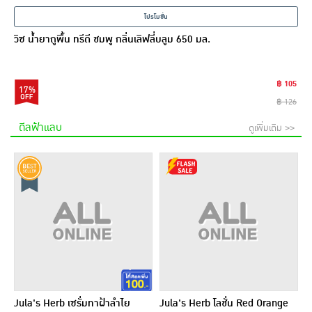
โปรโมชั่น
วิซ น้ำยาถูพื้น ทรีดี ชมพู กลิ่นเลิฟลี่บลูม 650 มล.
฿ 105
17%
฿ 126
ดีลฟ้าแลบ
ดูเพิ่มเติม >>
Jula's Herb เซรั่มทาฝ้าลำไย
Jula's Herb โลชั่น Red Orange