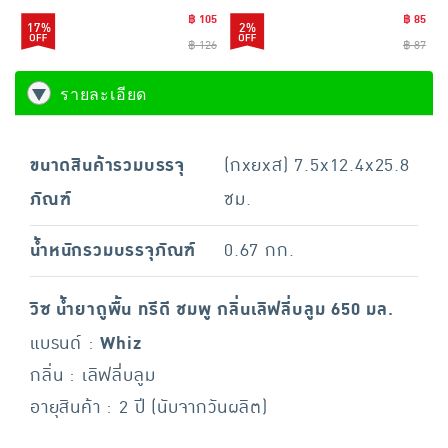
฿ 105
฿ 85
17%
2%
฿ 126
฿ 87
รายละเอียด
ขนาดสินค้ารวมบรรจุ
(กxยxส) 7.5x12.4x25.8
ภัณฑ์
ซม.
น้ำหนักรวมบรรจุภัณฑ์
0.67 กก.
วิซ น้ำยาถูพื้น ทรีดี ชมพู กลิ่นเลิฟลี่บลูม 650 มล.
แบรนด์ :
Whiz
กลิ่น : เลิฟลี่บลูม
อายุสินค้า : 2 ปี (นับจากวันผลิต)