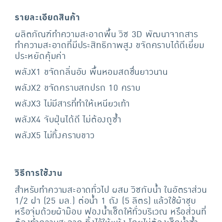
รายละเอียดสินค้า
ผลิตภัณฑ์ทำความสะอาดพื้น วิซ 3D พัฒนาจากสาร
ทำความสะอาดที่มีประสิทธิภาพสูง ขจัดคราบได้ดีเยี่ยม
ประหยัดคุ้มค่า
พลังX1 ขจัดกลิ่นอับ พื้นหอมสดชื่นยาวนาน
พลังX2 ขจัดคราบสกปรก 10 คราบ
พลังX3 ไม่มีสารที่ทำให้เหนียวเท้า
พลังX4 จับฝุ่นได้ดี ไม่ต้องถูซ้ำ
พลังX5 ไม่ทิ้งคราบขาว
วิธีการใช้งาน
สำหรับทำความสะอาดทั่วไป ผสม วิซกับน้ำ ในอัตราส่วน
1/2 ฝา (25 มล.) ต่อน้ำ 1 ถัง (5 ลิตร) แล้วใช้ผ้าชุบ
หรือจุ่มด้วยผ้าม๊อบ ฟองน้ำเช็ดให้ทั่วบริเวณ หรือส่วนที่