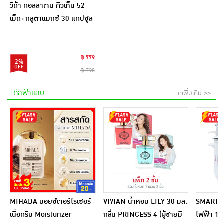
วีด้า คอลลาเจน คิวเท็น 52
เม็ด+กลูตาแมกซ์ 30 แคปซูล
฿ 779
2%
฿ 798
ดีลฟ้าแลบ
ดูเพิ่มเติม >>
MIHADA มอยซ์เจอร์ไรเซอร์
VIVIAN น้ำหอม LILY 30 มล.
SMARTHO
เนื้อครีม Moisturizer
กลิ่น PRINCESS 4 (ผู้ชายมี
ไฟฟ้า 1 ล