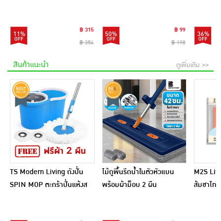
Sensitive Cream 7 กรัม
เสน่ห์) + PRINCESS 5 (ผู้
SRC100
(แพ็ก 6 ชิ้น)
หญิงเซ็กซี่)
฿ 315
฿ 99
11%
50%
36%
฿ 354
฿ 198
สินค้าแนะนำ
ดูเพิ่มเติม >>
TS Modern Living ถังปั่น
ไม้ถูพื้นรีดน้ำในตัวหัวแบน
M2S Lifes
SPIN MOP ตะกร้าปั่นแห้งส
พร้อมผ้าม็อบ 2 ผืน
ส้มชาไทย
แตนเลสไซส์มินิ รุ่น
CLEANING0019