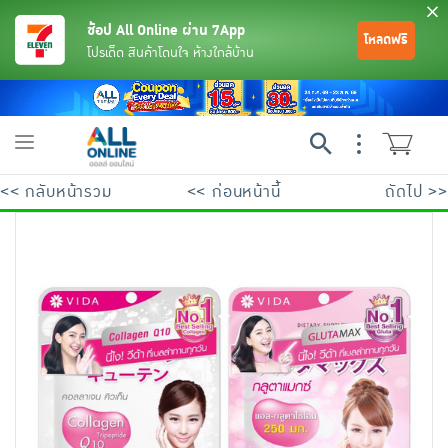
ช้อป All Online ผ่าน 7App
โหลดฟรี
โปรเด็ด สินค้าโดนใจ ห้างใกล้บ้าน
Toggle
navigation
<< กลับหน้ารวม
<< ก่อนหน้านี้
ถัดไป >>
ย้อนกลับ
ย้อนกลับ
ย้อนกลับ
ย้อนกลับ
ย้อนกลับ
ย้อนกลับ
ย้อนกลับ
ย้อนกลับ
ย้อนกลับ
ย้อนกลับ
ย้อนกลับ
เครื่องดื่มและผงชงดื่ม
มือถือ
พระเครื่อง test pop