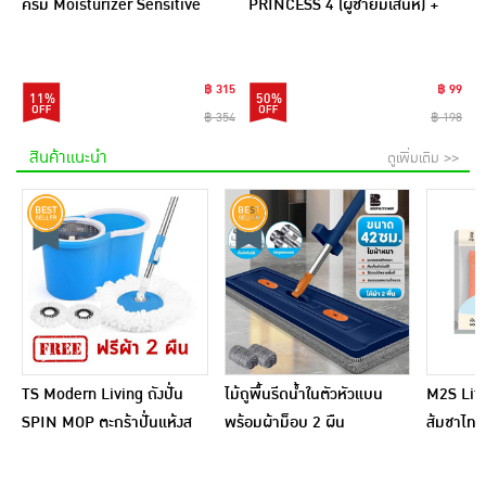
ครีม Moisturizer Sensitive
PRINCESS 4 (ผู้ชายมีเสน่ห์) +
Cream 7 กรัม (แพ็ก 6 ชิ้น)
PRINCESS 5 (ผู้หญิงเซ็กซี่)
฿ 315
฿ 99
11%
50%
฿ 354
฿ 198
สินค้าแนะนำ
ดูเพิ่มเติม >>
TS Modern Living ถังปั่น
ไม้ถูพื้นรีดน้ำในตัวหัวแบน
M2S Lifes
SPIN MOP ตะกร้าปั่นแห้งส
พร้อมผ้าม็อบ 2 ผืน
ส้มชาไทย
แตนเลสไซส์มินิ รุ่น
CLEANING0019