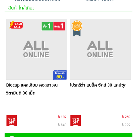
สินค้าใกล้เคียง
Biocap แคลเซียม คอลลาเจน
โปรทริว่า แบล็ค ซีดส์ 30 แคปซูล
วิตามินดี 30 เม็ด
฿ 189
฿ 260
78%
13%
฿ 840
฿ 299