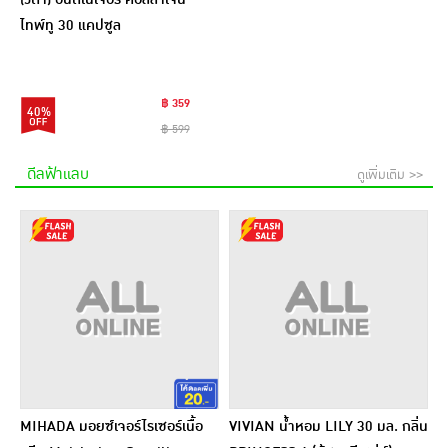
ไทพ์ทู 30 แคปซูล
฿ 359
40%
฿ 599
ดีลฟ้าแลบ
ดูเพิ่มเติม >>
MIHADA มอยซ์เจอร์ไรเซอร์เนื้อ
VIVIAN น้ำหอม LILY 30 มล. กลิ่น