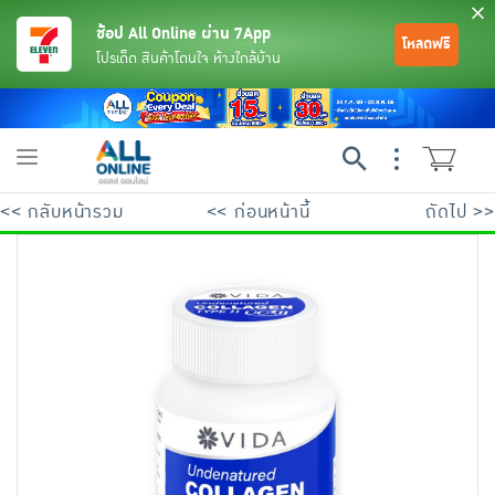
ช้อป All Online ผ่าน 7App
โหลดฟรี
โปรเด็ด สินค้าโดนใจ ห้างใกล้บ้าน
Toggle
navigation
<< กลับหน้ารวม
<< ก่อนหน้านี้
ถัดไป >>
ย้อนกลับ
ย้อนกลับ
ย้อนกลับ
ย้อนกลับ
ย้อนกลับ
ย้อนกลับ
ย้อนกลับ
ย้อนกลับ
ย้อนกลับ
ย้อนกลับ
ย้อนกลับ
เครื่องดื่มและผงชงดื่ม
มือถือ
พระเครื่อง test pop