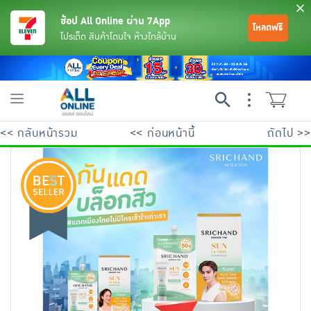
ช้อป All Online ผ่าน 7App
โหลดฟรี
โปรเด็ด สินค้าโดนใจ ห้างใกล้บ้าน
Toggle
navigation
<< กลับหน้ารวม
<< ก่อนหน้านี้
ถัดไป >>
ย้อนกลับ
ย้อนกลับ
ย้อนกลับ
ย้อนกลับ
ย้อนกลับ
ย้อนกลับ
ย้อนกลับ
ย้อนกลับ
ย้อนกลับ
ย้อนกลับ
ย้อนกลับ
เครื่องดื่มและผงชงดื่ม
มือถือ
พระเครื่อง test pop