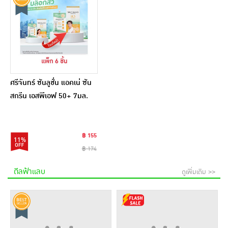
ศรีจันทร์ ซันลูชั่น แอคเน่ ซัน
สกรีน เอสพีเอฟ 50+ 7มล.
(แพ็ก 6 ชิ้น)
฿ 155
11%
฿ 174
ดีลฟ้าแลบ
ดูเพิ่มเติม >>