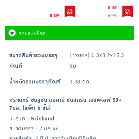
฿ 185
6%
5%
฿ 129
฿ 196
รายละเอียด
ขนาดสินค้ารวมบรรจุ
(กxยxส) 4.3x8.2x15.3
ภัณฑ์
ซม.
น้ำหนักรวมบรรจุภัณฑ์
0.08 กก.
ศรีจันทร์ ซันลูชั่น แอคเน่ ซันสกรีน เอสพีเอฟ 50+
7มล. (แพ็ก 6 ชิ้น)
แบรนด์ :
Srichand
ขนาดบรรจุ : 7 มล.x6
อายุสินค้า: 3 ปี นับจากวันเดือนปีที่ผลิต