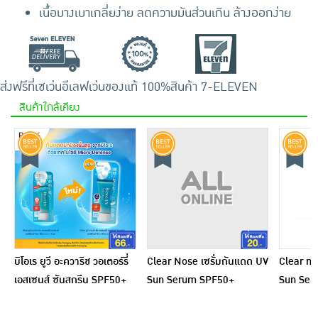
เนื้อบางเบาเกลี่ยง่าย ลดความมันส่วนเกิน ล้างออกง่าย
ส่งฟรีที่เซเว่นอีเลฟเว่น
ของแท้ 100%
สินค้า 7-ELEVEN
สินค้าใกล้เคียง
บิโอเร ยูวี อะควาริช วอเตอร์รี่
Clear Nose เซรั่มกันแดด UV
Clear no
เอสเซนส์ ซันสกรีน SPF50+
Sun Serum SPF50+
Sun Ser
PA++++ 15 มล.
PA++++ 28 มล.
PA+++ 7 