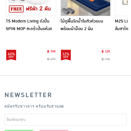
TS Modern Living ถังปั่น
ไม้ถูพื้นรีดน้ำในตัวหัวแบน
M2S Lifes
SPIN MOP ตะกร้าปั่นแห้งส
พร้อมผ้าม็อบ 2 ผืน
ส้มชาไทย
แตนเลสไซส์มินิ รุ่น
CLEANING0019
฿ 199
฿ 129
60%
32%
฿ 499
฿ 190
NEWSLETTER
สมัครรับข่าวสาร พร้อมรับส่วนลด