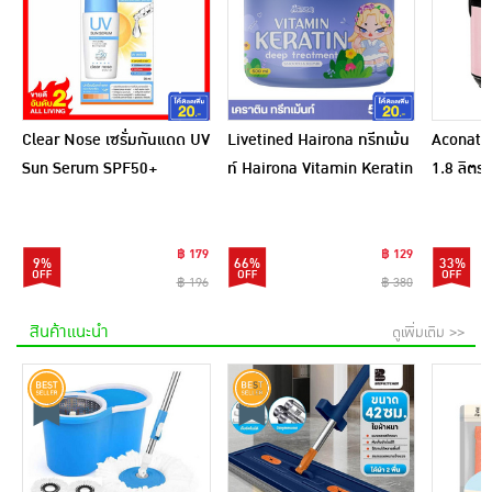
Clear Nose เซรั่มกันแดด UV
Livetined Hairona ทรีทเม้น
Aconatic
Sun Serum SPF50+
ท์ Hairona Vitamin Keratin
1.8 ลิตร
PA++++ 28 มล.
Deep Treatment 500ml.
สีชมพูดำ
฿ 179
฿ 129
9%
66%
33%
฿ 196
฿ 380
สินค้าแนะนำ
ดูเพิ่มเติม >>