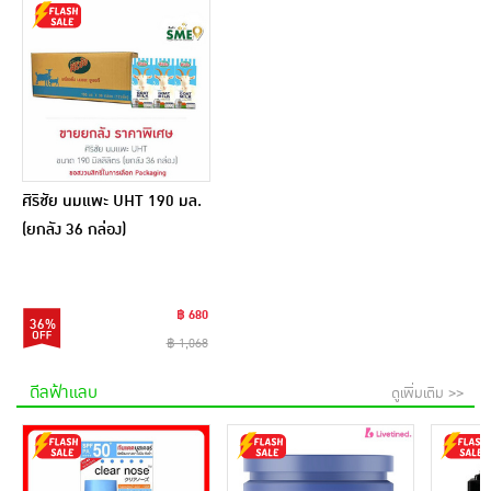
ศิริชัย นมแพะ UHT 190 มล.
(ยกลัง 36 กล่อง)
฿ 680
36%
฿ 1,068
ดีลฟ้าแลบ
ดูเพิ่มเติม >>