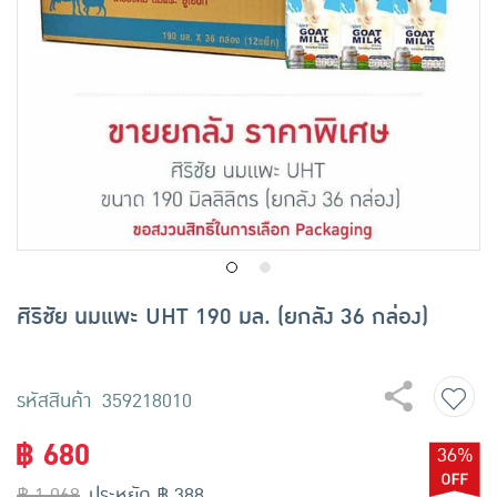
เครื่องปรุงรสและของแห้ง
ขนมขบเคี้ยว และช็อคโกแลต
อาหารสด ผัก ผลไม้และเบเกอรี่
ศิริชัย นมแพะ UHT 190 มล. (ยกลัง 36 กล่อง)
รหัสสินค้า 359218010
฿ 680
36%
฿ 1,068
ประหยัด ฿ 388