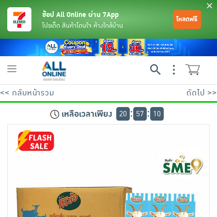
ช้อป All Online ผ่าน 7App
โหลดฟรี
โปรเด็ด สินค้าโดนใจ ห้างใกล้บ้าน
Toggle
navigation
<< กลับหน้ารวม
ถัดไป >>
เหลือเวลาเพียง
20
57
10
ย้อนกลับ
ย้อนกลับ
ย้อนกลับ
ย้อนกลับ
ย้อนกลับ
ย้อนกลับ
ย้อนกลับ
ย้อนกลับ
ย้อนกลับ
ย้อนกลับ
ย้อนกลับ
เครื่องดื่มและผงชงดื่ม
มือถือ
พระเครื่อง test pop