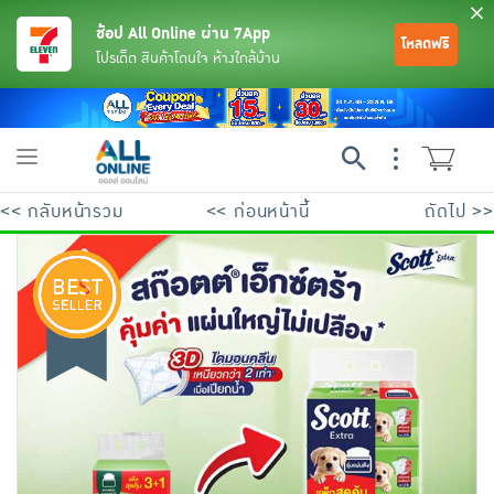
ช้อป All Online ผ่าน 7App
โหลดฟรี
โปรเด็ด สินค้าโดนใจ ห้างใกล้บ้าน
Toggle
navigation
<< กลับหน้ารวม
<< ก่อนหน้านี้
ถัดไป >>
ย้อนกลับ
ย้อนกลับ
ย้อนกลับ
ย้อนกลับ
ย้อนกลับ
ย้อนกลับ
ย้อนกลับ
ย้อนกลับ
ย้อนกลับ
ย้อนกลับ
ย้อนกลับ
เครื่องดื่มและผงชงดื่ม
มือถือ
พระเครื่อง test pop