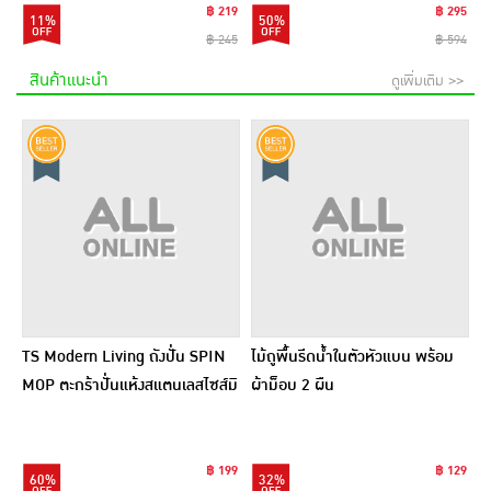
฿ 219
฿ 295
11%
50%
฿ 245
฿ 594
สินค้าแนะนำ
ดูเพิ่มเติม >>
TS Modern Living ถังปั่น SPIN
ไม้ถูพื้นรีดน้ำในตัวหัวแบน พร้อม
MOP ตะกร้าปั่นแห้งสแตนเลสไซส์มิ
ผ้าม็อบ 2 ผืน
นิ รุ่น CLEANING0019
฿ 199
฿ 129
60%
32%