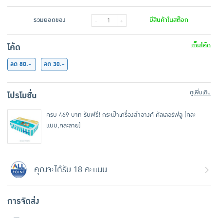
รวมยอดของ
มีสินค้าในสต๊อก
-
+
เก็บโค้ด
โค้ด
ลด 80.-
ลด 30.-
ดูเพิ่มเติม
โปรโมชั่น
ครบ 469 บาท รับฟรี! กระเป๋าเครื่องสำอางค์ คัลเลอร์ฟลู (คละ
แบบ,คละลาย)
คุณจะได้รับ 18 คะแนน
การจัดส่ง