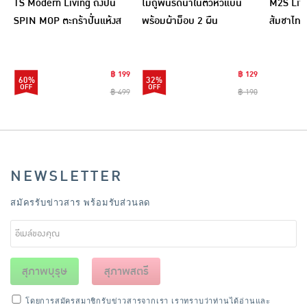
TS Modern Living ถังปั่น
ไม้ถูพื้นรีดน้ำในตัวหัวแบน
M2S Lifes
SPIN MOP ตะกร้าปั่นแห้งส
พร้อมผ้าม็อบ 2 ผืน
ส้มชาไทย
แตนเลสไซส์มินิ รุ่น
CLEANING0019
฿ 199
฿ 129
60%
32%
฿ 499
฿ 190
NEWSLETTER
สมัครรับข่าวสาร พร้อมรับส่วนลด
สุภาพบุรุษ
สุภาพสตรี
โดยการสมัครสมาชิกรับข่าวสารจากเรา เราทราบว่าท่านได้อ่านและ