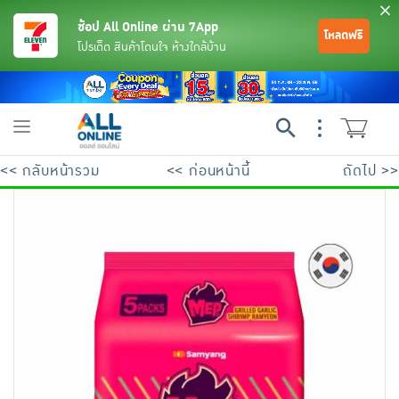
ช้อป All Online ผ่าน 7App
โหลดฟรี
โปรเด็ด สินค้าโดนใจ ห้างใกล้บ้าน
Toggle
navigation
<< กลับหน้ารวม
<< ก่อนหน้านี้
ถัดไป >>
ย้อนกลับ
ย้อนกลับ
ย้อนกลับ
ย้อนกลับ
ย้อนกลับ
ย้อนกลับ
ย้อนกลับ
ย้อนกลับ
ย้อนกลับ
ย้อนกลับ
ย้อนกลับ
เครื่องดื่มและผงชงดื่ม
มือถือ
พระเครื่อง test pop