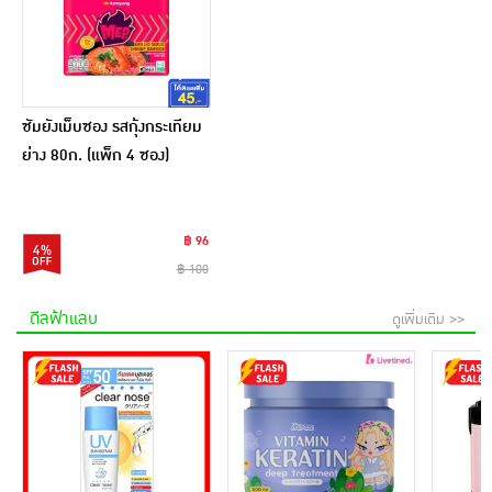
ซัมยังเม็บซอง รสกุ้งกระเทียม
ย่าง 80ก. (แพ็ก 4 ซอง)
฿ 96
4%
฿ 100
ดีลฟ้าแลบ
ดูเพิ่มเติม >>