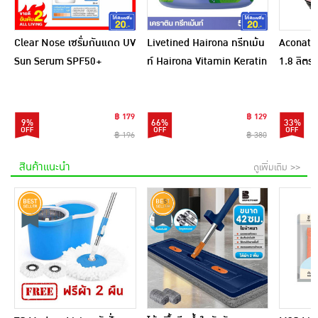
Clear Nose เซรั่มกันแดด UV
Livetined Hairona ทรีทเม้น
Aconatic
Sun Serum SPF50+
ท์ Hairona Vitamin Keratin
1.8 ลิตร
PA++++ 28 มล.
Deep Treatment 500ml.
สีชมพูดำ
฿ 179
฿ 129
9%
66%
33%
฿ 196
฿ 380
สินค้าแนะนำ
ดูเพิ่มเติม >>