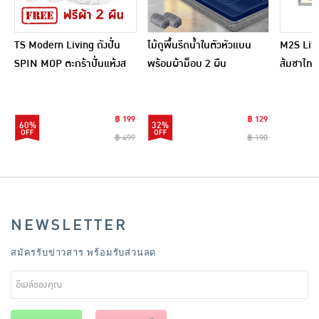
TS Modern Living ถังปั่น
ไม้ถูพื้นรีดน้ำในตัวหัวแบน
M2S Lifes
SPIN MOP ตะกร้าปั่นแห้งส
พร้อมผ้าม็อบ 2 ผืน
ส้มชาไทย
แตนเลสไซส์มินิ รุ่น
CLEANING0019
฿ 199
฿ 129
60%
32%
฿ 499
฿ 190
NEWSLETTER
สมัครรับข่าวสาร พร้อมรับส่วนลด