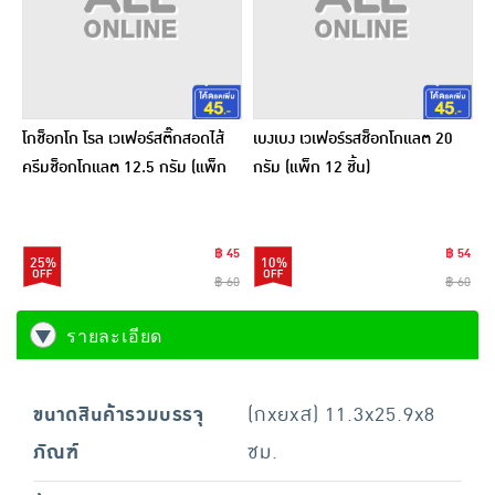
โกช็อกโก โรล เวเฟอร์สติ๊กสอดไส้
เบงเบง เวเฟอร์รสช็อกโกแลต 20
ครีมช็อกโกแลต 12.5 กรัม (แพ็ก
กรัม (แพ็ก 12 ชิ้น)
20 ชิ้น)
฿ 45
฿ 54
25%
10%
฿ 60
฿ 60
รายละเอียด
ขนาดสินค้ารวมบรรจุ
(กxยxส) 11.3x25.9x8
ภัณฑ์
ซม.