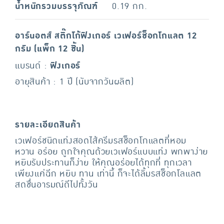
น้ำหนักรวมบรรจุภัณฑ์
0.19 กก.
อาร์นอตส์ สติ๊กโก้ฟิงเกอร์ เวเฟอร์ช็อกโกแลต 12
กรัม (แพ็ก 12 ชิ้น)
แบรนด์ :
ฟิงเกอร์
อายุสินค้า : 1 ปี (นับจากวันผลิต)
รายละเอียดสินค้า
เวเฟอร์ชนิดแท่งสอดไส้ครีมรสช็อกโกแลตที่หอม
หวาน อร่อย ถูกใจคุณด้วยเวเฟอร์แบบแท่ง พกพาง่าย
หยิบรับประทานก็ง่าย ให้คุณอร่อยได้ทุกที่ ทุกเวลา
เพียงแค่ฉีก หยิบ ทาน เท่านี้ ก็จะได้ลิ้มรสช็อกโลแลต
สดชื่นอารมณ์ดีไปทั้งวัน