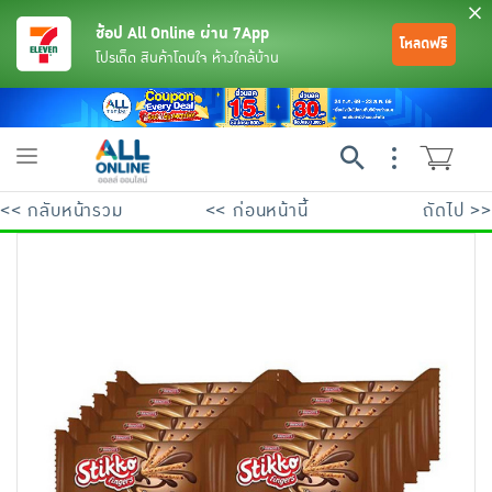
ช้อป All Online ผ่าน 7App
โหลดฟรี
โปรเด็ด สินค้าโดนใจ ห้างใกล้บ้าน
Toggle
navigation
<< กลับหน้ารวม
<< ก่อนหน้านี้
ถัดไป >>
ย้อนกลับ
ย้อนกลับ
ย้อนกลับ
ย้อนกลับ
ย้อนกลับ
ย้อนกลับ
ย้อนกลับ
ย้อนกลับ
ย้อนกลับ
ย้อนกลับ
ย้อนกลับ
เครื่องดื่มและผงชงดื่ม
มือถือ
พระเครื่อง test pop