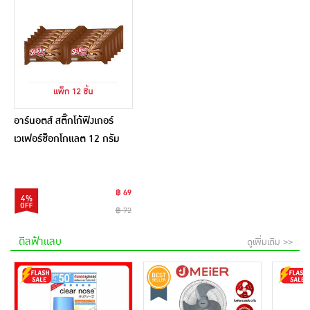
อาร์นอตส์ สติ๊กโก้ฟิงเกอร์
เวเฟอร์ช็อกโกแลต 12 กรัม
(แพ็ก 12 ชิ้น)
฿ 69
4%
฿ 72
ดีลฟ้าแลบ
ดูเพิ่มเติม >>