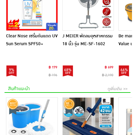
Clear Nose เซรั่มกันแดด UV
J MEIER พัดลมอุตสาหกรรม
Be man ชุ
Sun Serum SPF50+
18 นิ้ว รุ่น ME-SF-1602
Value แถ
PA++++ 28 มล.
ไฟเบอร์ 1
฿ 179
฿ 699
9%
68%
66%
฿ 196
฿ 2,190
สินค้าแนะนำ
ดูเพิ่มเติม >>