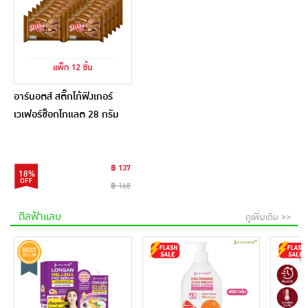
อาร์นอตส์ สติ๊กโก้ฟิงเกอร์
เวเฟอร์ช็อกโกแลต 28 กรัม
(แพ็ก 12 ชิ้น)
฿ 137
18%
฿ 168
ดีลฟ้าแลบ
ดูเพิ่มเติม >>