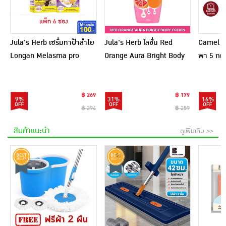
Jula's Herb เซรั่มทาฝ้าลำไย
Jula's Herb โลชั่น Red
Camel เ
Longan Melasma pro
Orange Aura Bright Body
พา 5 กก.
Serum 8 มล. (6ซอง)
Lotion 400 กรัม
฿ 269
฿ 179
9%
31%
16%
฿ 294
฿ 259
สินค้าแนะนำ
ดูเพิ่มเติม >>