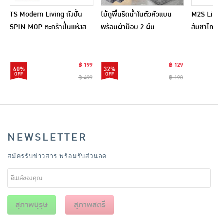
TS Modern Living ถังปั่น
ไม้ถูพื้นรีดน้ำในตัวหัวแบน
M2S Lifes
SPIN MOP ตะกร้าปั่นแห้งส
พร้อมผ้าม็อบ 2 ผืน
ส้มชาไทย
แตนเลสไซส์มินิ รุ่น
CLEANING0019
฿ 199
฿ 129
60%
32%
฿ 499
฿ 190
NEWSLETTER
สมัครรับข่าวสาร พร้อมรับส่วนลด
สุภาพบุรุษ
สุภาพสตรี