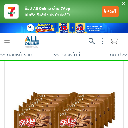
ช้อป All Online ผ่าน 7App
โหลดฟรี
โปรเด็ด สินค้าโดนใจ ห้างใกล้บ้าน
Toggle
navigation
<< กลับหน้ารวม
<< ก่อนหน้านี้
ถัดไป >>
ย้อนกลับ
ย้อนกลับ
ย้อนกลับ
ย้อนกลับ
ย้อนกลับ
ย้อนกลับ
ย้อนกลับ
ย้อนกลับ
ย้อนกลับ
ย้อนกลับ
ย้อนกลับ
เครื่องดื่มและผงชงดื่ม
มือถือ
พระเครื่อง test pop