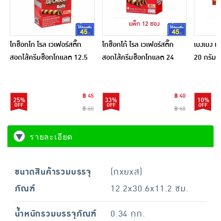
โกช็อกโก โรล เวเฟอร์สติ๊ก
โกช็อกโก้ โรล เวเฟอร์สติ๊ก
เบงเบง เ
สอดไส้ครีมช็อกโกแลต 12.5
สอดไส้ครีมช็อกโกแลต 24
20 กรัม (
กรัม (แพ็ก 20 ชิ้น)
กรัม (แพ็ก 12 ชิ้น)
฿ 45
฿ 40
25%
33%
10%
฿ 60
฿ 60
รายละเอียด
ขนาดสินค้ารวมบรรจุ
(กxยxส)
ภัณฑ์
12.2x30.6x11.2 ซม.
น้ำหนักรวมบรรจุภัณฑ์
0.34 กก.