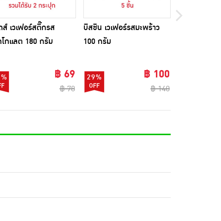
้ดส์ เวเฟอร์สติ๊กรส
บิสชิน เวเฟอร์รสมะพร้าว
บิสชิน เวเฟอร
กโกแลต 180 กรัม
100 กรัม
มะพร้าว 29 ก
ชิ้น)
฿ 69
฿ 100
2%
29%
4%
฿ 78
฿ 140