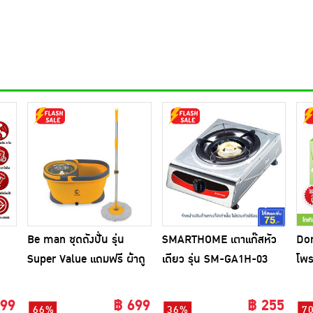
Be man ชุดถังปั่น รุ่น
SMARTHOME เตาแก๊สหัว
Don
Super Value แถมฟรี ผ้าถู
เดียว รุ่น SM-GA1H-03
โพร
พื้นไมโครไฟเบอร์ 1 ผืน
(แพ
ใบ
699
฿ 699
฿ 255
66%
36%
7