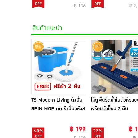
฿ 196
฿ 2
สินค้าแนะนำ
TS Modern Living ถังปั่น
ไม้ถูพื้นรีดน้ำในตัวหัวแ
SPIN MOP ตะกร้าปั่นแห้งส
พร้อมผ้าม็อบ 2 ผืน
แตนเลสไซส์มินิ รุ่น
CLEANING0019
฿ 199
฿ 
60%
32%