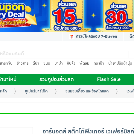
ดาวน์โหลดแอป 7-Eleven
ติ
นสารทจีน
ข้าวสาร
ดีน่า
ขนม
มาม่า
ชินจัง
พัดลม
กระเป๋า
น้ำยาปรับผ้านุ่ม
้ามาใหม่
รวมคูปองส่วนลด
Flash Sale
หลัก
ซูเปอร์มาร์เก็ต
ขนมขบเคี้ยว และช็อคโกแลต
เวเฟ
อาร์นอตส์ สติ๊กโก้ฟิงเกอร์ เวเฟอร์มิลค