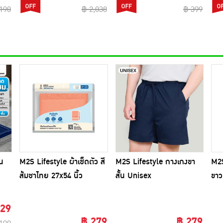
,190
฿ 2,038
฿ 399
บน
M2S Lifestyle ผ้าเช็ดตัว สี
M2S Lifestyle กางเกงขา
M2S
ส้มชาไทย 27x54 นิ้ว
สั้น Unisex
ขาว
129
฿ 279
฿ 279