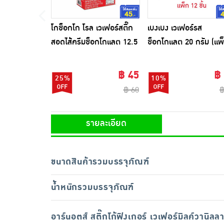
โกช็อกโก โรล เวเฟอร์สติ๊ก
เบงเบง เวเฟอร์รส
สอดไส้ครีมช็อกโกแลต 12.5
ช็อกโกแลต 20 กรัม (แพ
กรัม (แพ็ก 20 ชิ้น)
12 ชิ้น)
฿ 45
฿
25%
10%
฿ 60
฿
รายละเอียด
ขนาดสินค้ารวมบรรจุภัณฑ์
น้ำหนักรวมบรรจุภัณฑ์
อาร์นอตส์ สติ๊กโก้ฟิงเกอร์ เวเฟอร์มิลค์วานิลลา