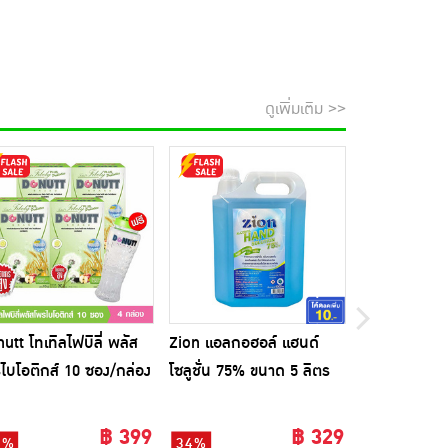
ดูเพิ่มเติม >>
utt โทเทิลไฟบิลี่ พลัส
Zion แอลกอฮอล์ แฮนด์
D-Power หูฟัง
ไบโอติกส์ 10 ซอง/กล่อง
โซลูชั่น 75% ขนาด 5 ลิตร
BT-90
็ก4กล่อง) แถมแก้วเชค 1
฿ 399
฿ 329
0%
34%
47%