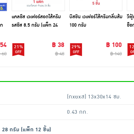
แคลชีส เวเฟอร์สอดไส้ครีม
บิสชิน เวเฟอร์ไส้ครีมกลิ่นส้ม
วีฟู
็ก
รสชีส 8.5 กรัม (แพ็ก 24
100 กรัม
ช็อ
ชิ้น)
 54
฿ 38
฿ 100
21%
29%
1
 60
฿ 48
฿ 140
(กxยxส) 13x30x14 ซม.
0.43 กก.
 28 กรัม (แพ็ก 12 ชิ้น)