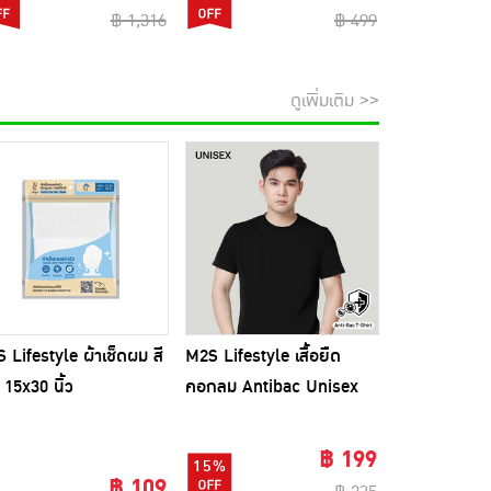
฿ 1,316
฿ 499
ดูเพิ่มเติม >>
 Lifestyle ผ้าเช็ดผม สี
M2S Lifestyle เสื้อยืด
 15x30 นิ้ว
คอกลม Antibac Unisex
สีดำ
฿ 199
15%
฿ 109