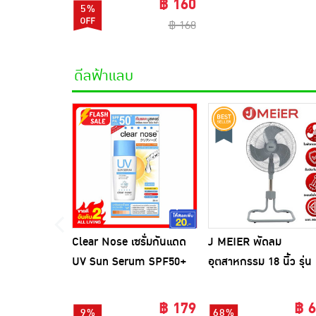
฿ 160
5%
฿ 168
ดีลฟ้าแลบ
Clear Nose เซรั่มกันแดด
J MEIER พัดลม
UV Sun Serum SPF50+
อุตสาหกรรม 18 นิ้ว รุ่น
PA++++ 28 มล.
ME-SF-1602
฿ 179
฿ 
9%
68%