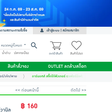
ดตามสถานะการสั่งซื้อ
เข้าสู่ระบบ | สมัครสมาชิก
หมวดหมู่ทั้งหมด
น้ำด่าง
ปลากระป๋อง
ตะกร้าสินค้า
สินค้าโปรด
สินค้าสั่งจอง
OUTLET ลดล้างสต็อก
อร์/เค้ก/พาย
อาร์นอตส์ สติ๊กโก้ฟิงเกอร์ เวเฟอร์มิลค์วานิลลา 28 กรัม (แพ็ก 
<< ก่อนหน้านี้
ถัดไป >>
฿ 160
์วานิล