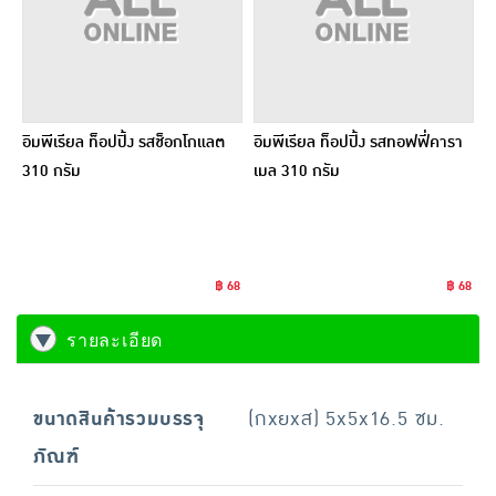
อิมพีเรียล ท็อปปิ้ง รสช็อกโกแลต
อิมพีเรียล ท็อปปิ้ง รสทอฟฟี่คารา
310 กรัม
เมล 310 กรัม
฿ 68
฿ 68
รายละเอียด
ขนาดสินค้ารวมบรรจุ
(กxยxส) 5x5x16.5 ซม.
ภัณฑ์