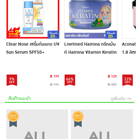
Clear Nose เซรั่มกันแดด UV
Livetined Hairona ทรีทเม้น
Aconatic
Sun Serum SPF50+
ท์ Hairona Vitamin Keratin
1.8 ลิตร
PA++++ 28 มล.
Deep Treatment 500ml.
สีชมพูดำ
฿ 179
฿ 129
9%
66%
33%
฿ 196
฿ 380
สินค้าแนะนำ
ดูเพิ่มเติม >>