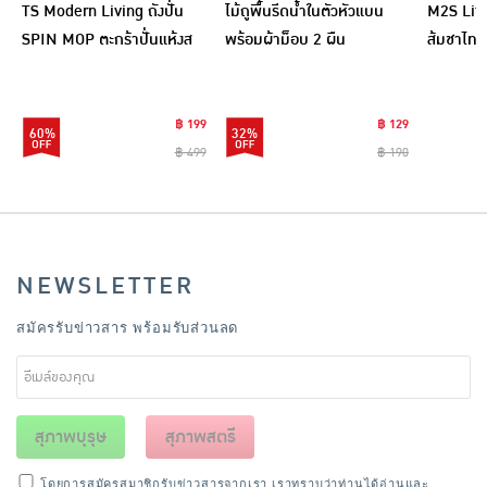
TS Modern Living ถังปั่น
ไม้ถูพื้นรีดน้ำในตัวหัวแบน
M2S Lifes
SPIN MOP ตะกร้าปั่นแห้งส
พร้อมผ้าม็อบ 2 ผืน
ส้มชาไทย
แตนเลสไซส์มินิ รุ่น
CLEANING0019
฿ 199
฿ 129
60%
32%
฿ 499
฿ 190
NEWSLETTER
สมัครรับข่าวสาร พร้อมรับส่วนลด
สุภาพบุรุษ
สุภาพสตรี
โดยการสมัครสมาชิกรับข่าวสารจากเรา เราทราบว่าท่านได้อ่านและ