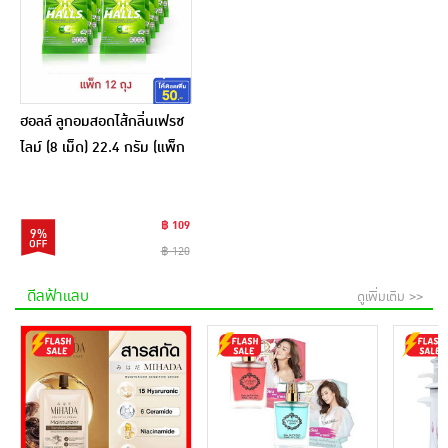
ฮอลล์ ลูกอมสอดไส้กลิ่นเฟรช
ไลม์ (8 เม็ด) 22.4 กรัม (แพ็ก
12 ถุง)
฿ 109
9%
฿ 120
ดีลฟ้าแลบ
ดูเพิ่มเติม >>