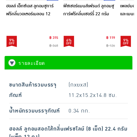
ฮอลล์ เอ็กซ์เอส ลูกอมชูการ์
ฟิชเชอร์แมนส์เฟรนด์ ลูกอมชู
เพลย์มอร
ฟรีกลิ่นวอเตอร์เมลอน 12
การ์ฟรีกลิ่นเชอร์รี่ 22 กรัม
และเมนท
กรัม (แพ็ก 12 ชิ้น)
(แพ็ก 6 
฿ 315
฿ 119
9%
6%
9%
฿ 348
฿ 126
รายละเอียด
ขนาดสินค้ารวมบรรจุ
(กxยxส)
ภัณฑ์
11.2x15.2x14.8 ซม.
น้ำหนักรวมบรรจุภัณฑ์
0.34 กก.
ฮอลล์ ลูกอมสอดไส้กลิ่นเฟรชไลม์ (8 เม็ด) 22.4 กรัม