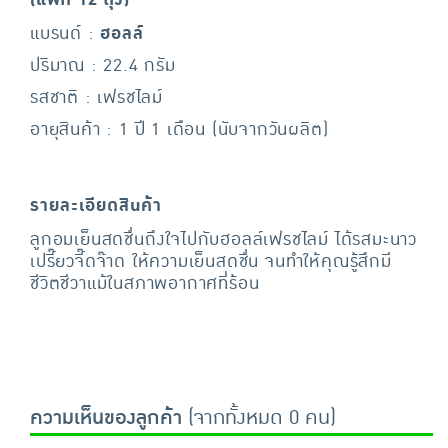
(แพ็ก 12 ถุง)
แบรนด์ :
ฮอลล์
ปริมาณ : 22.4 กรัม
รสชาติ : เฟรชไลม์
อายุสินค้า : 1 ปี 1 เดือน (นับจากวันผลิต)
รายละเอียดสินค้า
ลูกอมเย็นสดชื่นถึงใจไปกับฮอลล์เฟรชไลม์ ได้รสมะนาว
เปรี๊ยวจี๊ดจ๊าด ให้ความเย็นสดชื่น จนทำให้คุณรู้สึกมี
ชีวิตชีวาแม้ในสภาพอากาศที่ร้อน
ความเห็นของลูกค้า
(จากทั้งหมด 0 คน)