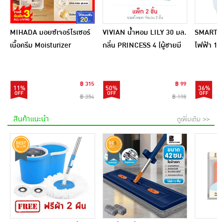
MIHADA มอยซ์เจอร์ไรเซอร์
VIVIAN น้ำหอม LILY 30 มล.
SMARTHO
เนื้อครีม Moisturizer
กลิ่น PRINCESS 4 (ผู้ชายมี
ไฟฟ้า 1 ล
Sensitive Cream 7 กรัม
เสน่ห์) + PRINCESS 5 (ผู้
SRC100
(แพ็ก 6 ชิ้น)
หญิงเซ็กซี่)
฿ 315
฿ 99
11%
50%
36%
฿ 354
฿ 198
สินค้าแนะนำ
ดูเพิ่มเติม >>